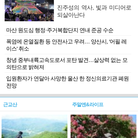
진주성의 역사, 빛과 미디어로
되살아난다
마산 원도심 행정·주거복합단지 연내 준공 수순
폭염에 온열질환 등 안전사고 우려… 양산시, '어필 레
이스' 취소
창녕 중부내륙고속도로서 포탄 발견…살상력 없는 모
의탄으로 밝혀져
입원환자가 연달아 사망한 울산 한 정신의료기관 폐원
전망
근교산
주말엔&라이프