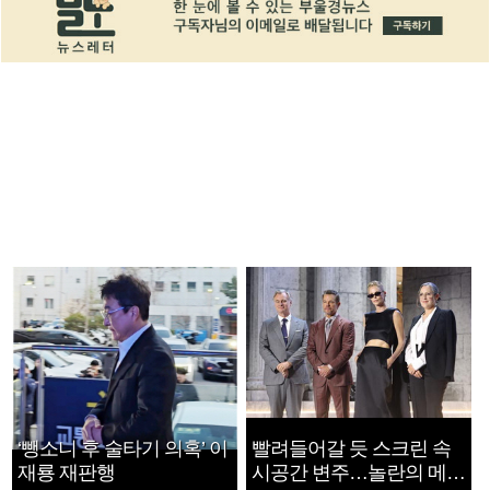
‘뺑소니 후 술타기 의혹’ 이
빨려들어갈 듯 스크린 속
재룡 재판행
시공간 변주…놀란의 메시