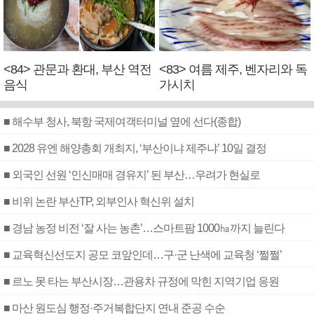
<84> 관문과 환대, 부산 역전
<83> 여름 제주, 벤자리와 독
음식
가시치
■ 해수부 청사, 북항 국제여객터미널 옆에 선다(종합)
■ 2028 유엔 해양총회 개최지, ‘부산이냐 제주냐’ 10일 결정
■ 외국인 선원 ‘인신매매 경유지’ 된 부산…우려가 현실로
■ 비위 논란 부산TP, 외부인사 혁신위 설치
■ 경남 농정 비전 ‘잘 사는 농촌’…스마트팜 1000㏊까지 늘린다
■ 교육혁신선도지 공모 코앞인데…구·군 난색에 교육청 ‘쩔쩔’
■ 르노 못 타는 부산시장…관용차 규정에 막힌 지역기업 응원
■ 마산 원도심 행정·주거복합단지 연내 준공 수순