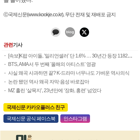
ⓒ국제신문(www.kookje.co.kr), 무단 전재 및 재배포 금지
관련
기사
[속보]K팝 아이돌, '밀리언셀러' 단 1.6% … 30년간 등장 1182개팀 전수조사
BTS, AMA서 두 번째 '올해의 아티스트' 영광
사실 왜곡 사과하면 끝? K-드라마 너무나도 가벼운 역사의식
논란 됐던 역사 왜곡 자막·음성 바로잡아
MZ 홀린 ‘살목지’, 23년만에 ‘장화, 홍련’ 넘었다
국제신문 카카오플러스 친구
국제신문 공식 페이스북
인스타그램