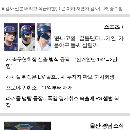
■ 검사 신분 버리고 직급하향(10년 이하 저연차 검사)…檢 중수청행 기피
스포츠 +
‘윤나고황’ 꿈틀댄다…거인 가
을야구 불씨 살릴까
새 축구협회장 선출 방식 윤곽…“선거인단 192→2만
명”
해체설 뒤집은 LIV 골프…새 투자자 확보 ‘기사회생’
프로야구 취소…11일부터 재개
라커룸 냉탕 등장…폭염 경기취소 속출에 PS 셈법 복
잡
울산·경남 소식