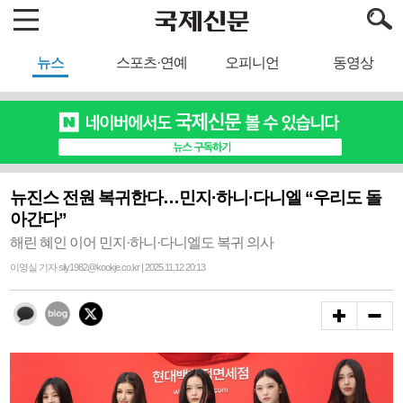
뉴스
스포츠·연예
오피니언
동영상
뉴진스 전원 복귀한다…민지·하니·다니엘 “우리도 돌
아간다”
해린 혜인 이어 민지·하니·다니엘도 복귀 의사
이영실 기자 sily1982@kookje.co.kr | 2025.11.12 20:13