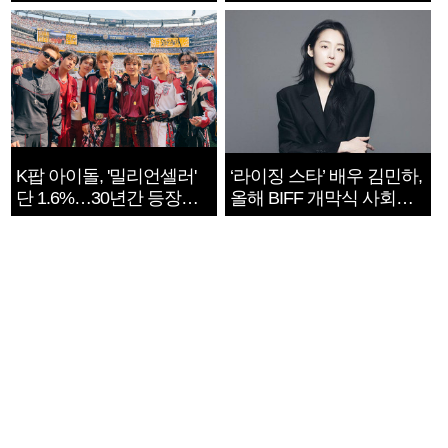
지는 ‘전쟁 속죄’
K팝 아이돌, '밀리언셀러'
‘라이징 스타’ 배우 김민하,
단 1.6%…30년간 등장
올해 BIFF 개막식 사회자
1182개팀 전수조사
확정