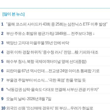
[많이 본 뉴스]
1
"올해 코스피 사이드카 43회 중 25회는 삼전닉스 ETF 이후 발생"
2
부산 주유소 휘발유 평균가 ℓ당 1849원… 전주보다 3원 ↓
3
백양산 고지대 마을우물 55년 만에 바닥
4
경위 이하 경찰 하위직 ‘중수청 러시’ 전망…檢 기피와 대조
5
해수부 청사, 북항 국제여객터미널 옆에 선다(종합)
6
피란마을 67년 역사인데…전교생 24명 아미초 통폐합 기로
7
부울경 주말부터 비소식…‘극한 폭염’ 한풀 꺾일 듯
8
“낙동강권 삼락·을숙도·다대포 연결해 서부산 관광 키우자”
9
오늘의 날씨- 2026년 8월 7일
10
외국인 선원 ‘인신매매 경유지’ 된 부산…우려가 현실로