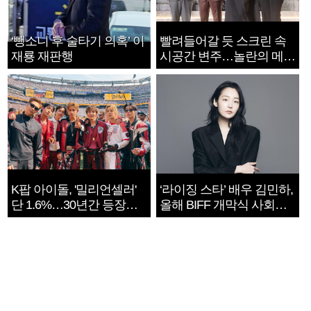
‘뺑소니 후 술타기 의혹’ 이
빨려들어갈 듯 스크린 속
재룡 재판행
시공간 변주…놀란의 메시
지는 ‘전쟁 속죄’
K팝 아이돌, '밀리언셀러'
‘라이징 스타’ 배우 김민하,
단 1.6%…30년간 등장
올해 BIFF 개막식 사회자
1182개팀 전수조사
확정