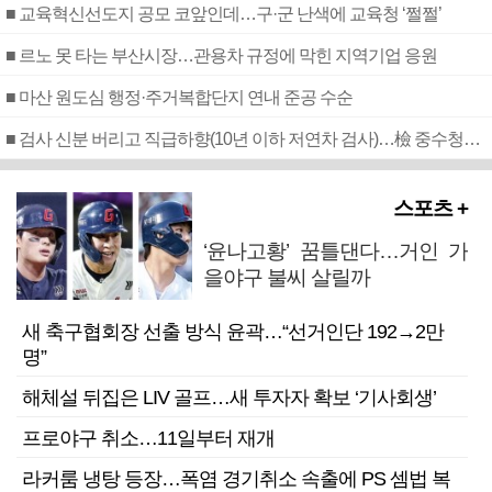
■ 교육혁신선도지 공모 코앞인데…구·군 난색에 교육청 ‘쩔쩔’
■ 르노 못 타는 부산시장…관용차 규정에 막힌 지역기업 응원
■ 마산 원도심 행정·주거복합단지 연내 준공 수순
■ 검사 신분 버리고 직급하향(10년 이하 저연차 검사)…檢 중수청행 기피
스포츠 +
‘윤나고황’ 꿈틀댄다…거인 가
을야구 불씨 살릴까
새 축구협회장 선출 방식 윤곽…“선거인단 192→2만
명”
해체설 뒤집은 LIV 골프…새 투자자 확보 ‘기사회생’
프로야구 취소…11일부터 재개
라커룸 냉탕 등장…폭염 경기취소 속출에 PS 셈법 복