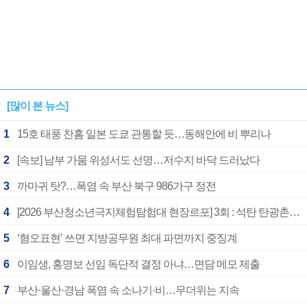
[많이 본 뉴스]
1
15호 태풍 찬홈 일본 도쿄 관통할 듯…동해안에 비 뿌리나
2
[속보] 남부 가뭄 위성서도 선명…저수지 바닥 드러났다
3
까마귀 탓?…폭염 속 부산 북구 986가구 정전
4
[2026 부산청소년극지체험탐험대 현장르포] 3회 : 석탄 탄광촌에서 북극 연구의 중심지로
5
‘혐오표현’ 쓰면 지방공무원 최대 파면까지 중징계
6
이임생, 홍명보 선임 독단적 결정 아냐…면담 메모 제출
7
부산·울산·경남 폭염 속 소나기·비…무더위는 지속