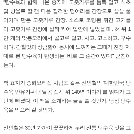
“탕수육과 함께 나온 종지에 고춧가루를 듬뿍 덜고 식초
몇 방울로 잘 갠 다음 질걱한 덩어리를 간장으로 살살 풀
어가며 만든 고춧가루 간장. 소스로 코팅된 튀긴 고기를
이 고춧가루 간장에 살짝 찍어 입안에 넣었을 때, 혀 위 1
만 개의 맛봉오리에서 골고루 달고, 시고, 고소하고, 구수
하며, 감칠맛과 상큼함이 동시에 느껴지는 그때가 진정 ‘제
대로 된 탕수육이 탄생하는’ 바로 그 순간이었다!” 군침이
돈다.
책 표지가 중화요리집 차림표 같은 신인철의 ‘대한민국 탕
수육 만유기-새콤달콤 접시 위 140년 이야기’를 읽다가 고
민에 빠졌다. 이 책을 소개하는 글을 쓸 것인가, 당장 탕수
육을 먹으러 갈 것인가.
신인철은 30년 가까이 꿋꿋하게 우리 전통 탕수육 맛을 고