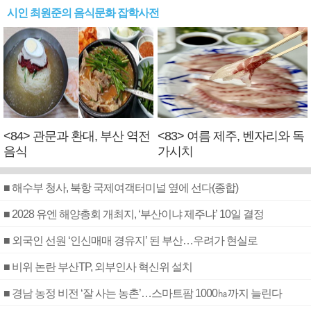
시인 최원준의 음식문화 잡학사전
<84> 관문과 환대, 부산 역전
<83> 여름 제주, 벤자리와 독
음식
가시치
■ 해수부 청사, 북항 국제여객터미널 옆에 선다(종합)
■ 2028 유엔 해양총회 개최지, ‘부산이냐 제주냐’ 10일 결정
■ 외국인 선원 ‘인신매매 경유지’ 된 부산…우려가 현실로
■ 비위 논란 부산TP, 외부인사 혁신위 설치
■ 경남 농정 비전 ‘잘 사는 농촌’…스마트팜 1000㏊까지 늘린다