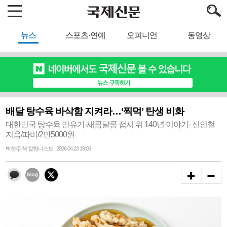
뉴스
스포츠·연예
오피니언
동영상
배달 탕수육 바삭함 지켜라…‘찍먹’ 탄생 비화
대한민국 탕수육 만유기-새콤달콤 접시 위 140년 이야기- 신인철
지음/따비/2만5000원
박현주 책 칼럼니스트 | 2026.04.23 19:06