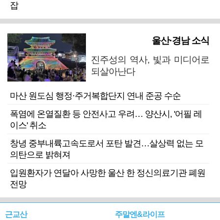
잡
울산·경남 소식
진주성의 역사, 빛과 미디어로
되살아난다
마산 원도심 행정·주거복합단지 연내 준공 수순
폭염에 온열질환 등 안전사고 우려… 양산시, '어필 레
이스' 취소
창녕 중부내륙고속도로서 포탄 발견…살상력 없는 모
의탄으로 밝혀져
입원환자가 연달아 사망한 울산 한 정신의료기관 폐원
전망
근교산
주말엔&라이프