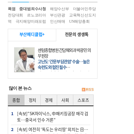
폭염
중대범죄수사청
해양수산부
더불어민주당
전당대회
르노코리아
부산관광
교육혁신선도지
역
극지해양미래포럼
인신매매
UN해양총회
부산메디클럽+
전문의 생생톡
센텀종합병원 간담췌외과 박광민 의
무원장
고난도 ‘간문부 담관암’ 수술…높은
숙련도와 협진 필수
간문부 담관암(클라츠킨 종양)은 좌
우 간에서 나오는, 담관(담즙 배출 경
로)이 합쳐지는 부위인 ‘간문부(肝門
많이 본 뉴스
部)’에 생기는 악성 종양이다. 간동맥
문맥 림프절 담
종합
정치
경제
사회
스포츠
1
[속보]“SK하이닉스, 中패키징공장 매각 검
토…중국서 인수 거론”
2
[속보] 여전히 ‘독도는 우리땅’ 외치는 日…