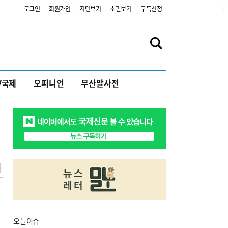
2
로그인
회원가입
지면보기
초판보기
구독신청
V국제
오피니언
부산말사전
오늘
이슈