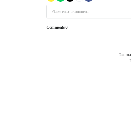
제휴사
부산과학기술협의회
걷고싶은부산