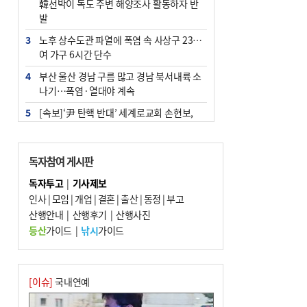
韓선박이 독도 주변 해양조사 활동하자 반
발
3
노후 상수도관 파열에 폭염 속 사상구 2300
여 가구 6시간 단수
4
부산 울산 경남 구름 많고 경남 북서내륙 소
나기…폭염·열대야 계속
5
[속보]‘尹 탄핵 반대’ 세계로교회 손현보,
백악관서 트럼프 접견
6
‘탄약 부족 사태’ 보도에 격노한 트럼프…
독자참여 게시판
군사기밀 유출자 색출 지시
독자투고
|
기사제보
7
부산 주유소 휘발유 평균가 ℓ당 1849원…
인사
|
모임
|
개업
|
결혼
|
출산
|
동정
|
부고
전주보다 3원 ↓
산행안내
|
산행후기
|
산행사진
8
[속보] ‘심판 성접대’ 논란 축구협회 공식 사
등산
가이드
|
낚시
가이드
과…“현재는 부적절 행위 없어”
9
서울 중랑구서 흉기 난동…60대 남성 2명
사망
[이슈]
국내연예
10
"올해 코스피 사이드카 43회 중 25회는 삼