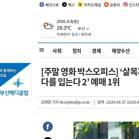
페이스북
엑스
카카오채널
유튜브
인스
사회
정치
경제
해양수산
[주말 영화 박스오피스] ‘살
다를 입는다 2’ 예매 1위
김태훈 기자
hiro@kookje.co.kr
| 입력 : 2026-04-27 18:29: