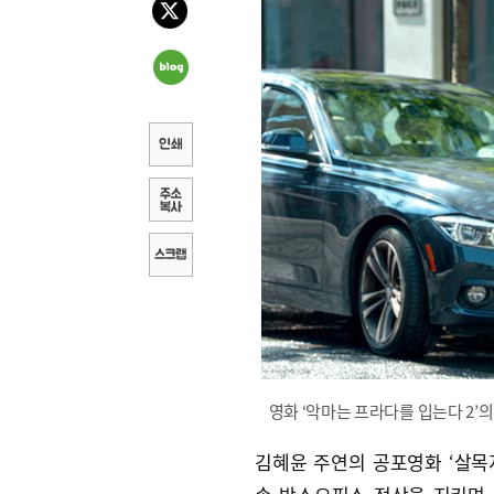
영화 ‘악마는 프라다를 입는다 2’의
김혜윤 주연의 공포영화 ‘살목지