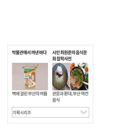
박물관에서 꺼낸 바다
시인 최원준의 음식문
화 잡학사전
벽에 걸린 부산의 여름
관문과 환대, 부산 역전
음식