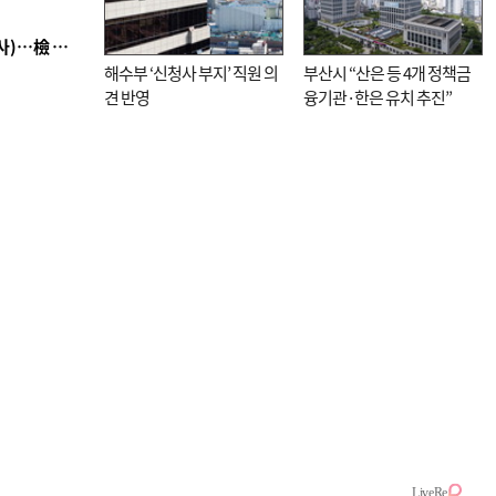
■ 검사 신분 버리고 직급하향(10년 이하 저연차 검사)…檢 중수청행 기피
해수부 ‘신청사 부지’ 직원 의
부산시 “산은 등 4개 정책금
견 반영
융기관·한은 유치 추진”