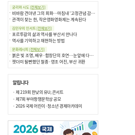
궁리와 시도
[전체보기]
비바람 견뎌낸 그의 회화…마침내 ‘고정관념 감옥’서 해방
관객이 찾는 한, 작은영화영화제는 계속된다
김민우의 인서트
[전체보기]
포르투갈의 삶과 역사를 부산서 만나다
역사를 기억하고 재현하는 방법
문화레시피
[전체보기]
붉은 빛 조명, 배우·합창단의 호연…눈앞에 다가온 부산오페라하우스
잿더미 될뻔했던 철종·영조 어진, 부산 귀환
박현주의 신간돋보기
[전체보기]
현실의 고통, 은유의 詩로 담다 外
알립니다
달구비·여우비…다양한 비 이름 外
박현주의 책 이야기
· 제 219회 한낮의 유U; 콘서트
[전체보기]
세계유산 ‘한국의 갯벌’ 얼마나 알고 있나요
· 제7회 부마항쟁문학상 공모
더위가 깨운 감각과 추억…여름! 이리 사랑할 줄이야
· 2026 국제 어린이·청소년 경제아카데미
아침의 갤러리
[전체보기]
제니스 채-푸른 냄새의 부산
문재필-여름_저녁무렵의호수
이 한편의 시조
[전체보기]