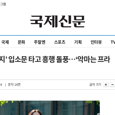
타그램
국제
문화
주말엔
스포츠
기획
인터뷰
T
목지’ 입소문 타고 흥행 돌풍…‘악마는 프라
44
| 본지 16면
글자 크기