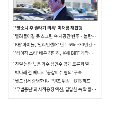
전닉스 ETF 이후 발생"
‘뺑소니 후 술타기 의혹’ 이재룡 재판행
빨려들어갈 듯 스크린 속 시공간 변주…놀란의 메시지는 ‘전쟁 속죄’
K팝 아이돌, '밀리언셀러' 단 1.6%…30년간 등장 1182개팀 전수조사
‘라이징 스타’ 배우 김민하, 올해 BIFF 개막식 사회자 확정
친일 논란 빚은 가수 남인수 공개 토론회 열린다.
박나래 전 매니저 ‘공갈미수 혐의’ 구속
월드컵서 증명한 K-콘텐츠 위상…BTS 하프타임쇼·정호연 트로피 세리머니
‘무법중년’의 사적응징 액션, 답답한 속 확 뚫어주네