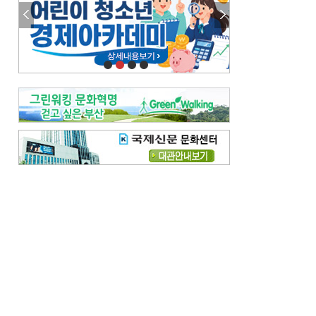
참선 /오기환
고향 /김진규
주말 영화 박스오피스
[전체보기]
‘스파이더맨’ 개봉 5일 만에 300만 돌풍…박스오피스·예매율 동시 1위
‘호프’ 개봉 11일 만에 관객 300만…‘스파이더맨’ 예매율 68.8% 1위
오늘의 운세-
[전체보기]
오늘의 운세- 2026년 8월 6일 (음 6월 24일)
오늘의 운세- 2026년 8월 5일 (음 6월 23일)
조해훈의 고전 속 이 문장
[전체보기]
입추 지났는데도 덥다며 신유안에게 보낸 박규수의 편지
불볕더위 지속되다 단비 내려 시 읊은 조선 후기 신익전