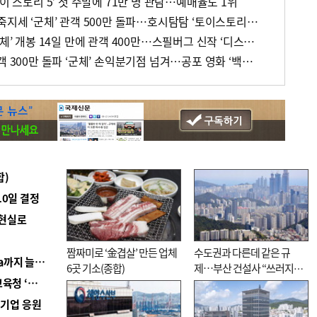
이 스토리 5’ 첫 주말에 71만 명 관람…예매율도 1위
[주말 영화 박스오피스] 파죽지세 ‘군체’ 관객 500만 돌파…호시탐탐 ‘토이스토리5’ 예매 1위
[주말 영화 박스오피스] ‘군체’ 개봉 14일 만에 관객 400만…스필버그 신작 ‘디스클로저 데이’ 예매 1위
[주말 영화 박스오피스] 관객 300만 돌파 ‘군체’ 손익분기점 넘겨…공포 영화 ‘백룸’ 2위
합)
10일 결정
 현실로
짬짜미로 ‘金겹살’ 만든 업체
수도권과 다른데 같은 규
■ 경남 농정 비전 ‘잘 사는 농촌’…스마트팜 1000㏊까지 늘린다
6곳 기소(종합)
제…부산 건설사 “쓰러지기
■ 교육혁신선도지 공모 코앞인데…구·군 난색에 교육청 ‘쩔쩔’
직전”
역기업 응원