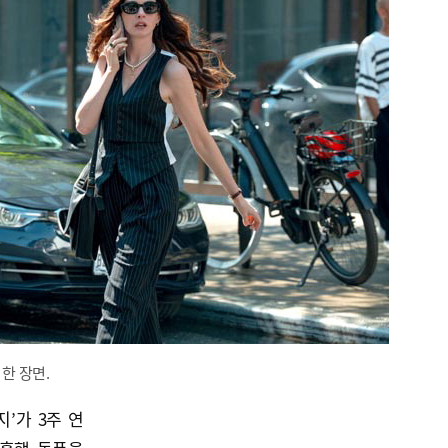
 한 장면.
’가 3주 연