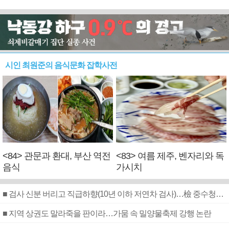
시인 최원준의 음식문화 잡학사전
<84> 관문과 환대, 부산 역전
<83> 여름 제주, 벤자리와 독
음식
가시치
■ 검사 신분 버리고 직급하향(10년 이하 저연차 검사)…檢 중수청행 기피
■ 지역 상권도 말라죽을 판이라…가뭄 속 밀양물축제 강행 논란