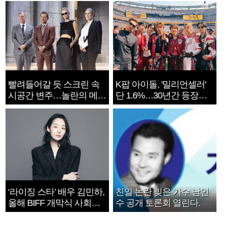
빨려들어갈 듯 스크린 속
K팝 아이돌, '밀리언셀러'
시공간 변주…놀란의 메시
단 1.6%…30년간 등장
지는 ‘전쟁 속죄’
1182개팀 전수조사
‘라이징 스타’ 배우 김민하,
친일 논란 빚은 가수 남인
올해 BIFF 개막식 사회자
수 공개 토론회 열린다.
확정