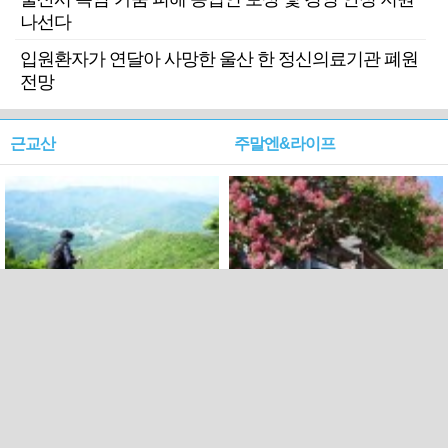
나선다
입원환자가 연달아 사망한 울산 한 정신의료기관 폐원
전망
근교산
주말엔&라이프
근교산&그너머…상주·문경
폭염보다 더 뜨거워라…100
청화산~시루봉
일을 붉게 불태울 ‘선비정신’
피었네
PC버전
엑스
페이스북