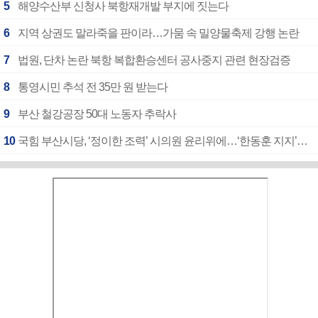
5
해양수산부 신청사 북항재개발 부지에 짓는다
6
지역 상권도 말라죽을 판이라…가뭄 속 밀양물축제 강행 논란
7
법원, 단차 논란 북항 복합환승센터 공사중지 관련 현장검증
8
통영시민 추석 전 35만 원 받는다
9
부산 철강공장 50대 노동자 추락사
10
국힘 부산시당, ‘정이한 조력’ 시의원 윤리위에…‘한동훈 지지’도 신고접수