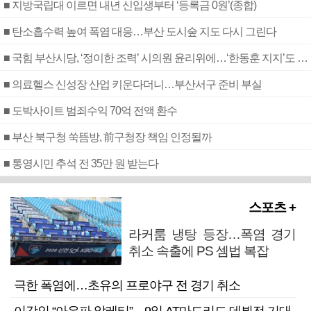
■ 지방국립대 이르면 내년 신입생부터 ‘등록금 0원’(종합)
■ 탄소흡수력 높여 폭염 대응…부산 도시숲 지도 다시 그린다
■ 국힘 부산시당, ‘정이한 조력’ 시의원 윤리위에…‘한동훈 지지’도 신고접수
■ 의료헬스 신성장 산업 키운다더니…부산서구 준비 부실
■ 도박사이트 범죄수익 70억 전액 환수
■ 부산 북구청 쑥뜸방, 前구청장 책임 인정될까
■ 통영시민 추석 전 35만 원 받는다
스포츠 +
라커룸 냉탕 등장…폭염 경기
취소 속출에 PS 셈법 복잡
극한 폭염에…초유의 프로야구 전 경기 취소