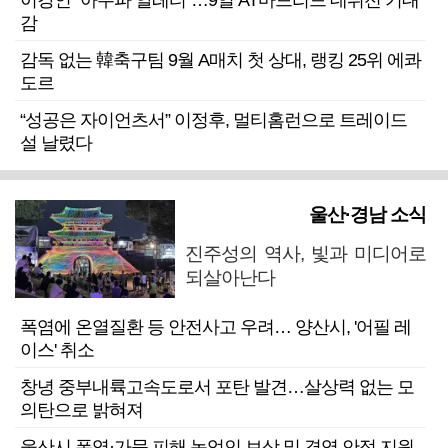
이강인 “아우파 알레티”…9일 AT마드리드 데뷔전 기대
감
감독 없는 韓축구팀 9월 A매치 첫 상대, 랭킹 25위 에콰
도르
“성공은 자이언츠서” 이정후, 멀티홈런으로 트레이드
설 날렸다
울산·경남 소식
진주성의 역사, 빛과 미디어로
되살아난다
폭염에 온열질환 등 안전사고 우려… 양산시, '어필 레
이스' 취소
창녕 중부내륙고속도로서 포탄 발견…살상력 없는 모
의탄으로 밝혀져
울산시 폭염·가뭄 피해 농업인 보상 및 경영 안정 지원