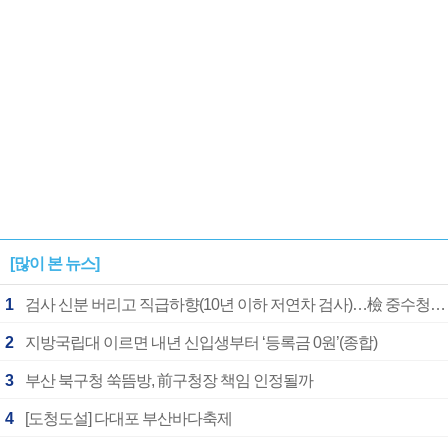
[많이 본 뉴스]
1
검사 신분 버리고 직급하향(10년 이하 저연차 검사)…檢 중수청행 기피
2
지방국립대 이르면 내년 신입생부터 ‘등록금 0원’(종합)
3
부산 북구청 쑥뜸방, 前구청장 책임 인정될까
4
[도청도설] 다대포 부산바다축제