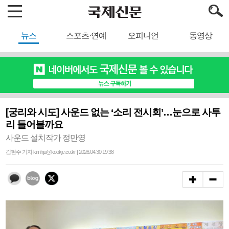
뉴스
스포츠·연예
오피니언
동영상
[궁리와 시도] 사운드 없는 ‘소리 전시회’…눈으로 사투
리 들어볼까요
사운드 설치작가 정만영
김현주 기자 kimhju@kookje.co.kr | 2026.04.30 19:38