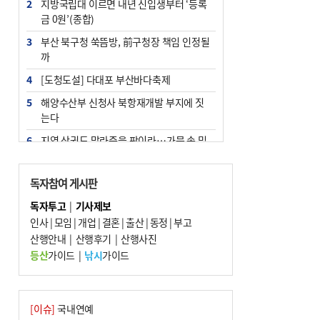
2
지방국립대 이르면 내년 신입생부터 ‘등록
금 0원’(종합)
3
부산 북구청 쑥뜸방, 前구청장 책임 인정될
까
4
[도청도설] 다대포 부산바다축제
5
해양수산부 신청사 북항재개발 부지에 짓
는다
6
지역 상권도 말라죽을 판이라…가뭄 속 밀
양물축제 강행 논란
7
법원, 단차 논란 북항 복합환승센터 공사중
독자참여 게시판
지 관련 현장검증
독자투고
|
기사제보
8
통영시민 추석 전 35만 원 받는다
인사
|
모임
|
개업
|
결혼
|
출산
|
동정
|
부고
9
산행안내
부산 철강공장 50대 노동자 추락사
|
산행후기
|
산행사진
등산
가이드
|
낚시
가이드
10
국힘 부산시당, ‘정이한 조력’ 시의원 윤리
위에…‘한동훈 지지’도 신고접수
[이슈]
국내연예