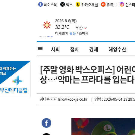
페이스북
엑스
카카오채널
유튜브
인스
사회
정치
경제
해양수산
[주말 영화 박스오피스] 어린이
상…‘악마는 프라다를 입는다 2
김태훈 기자
hiro@kookje.co.kr
| 입력 : 2026-05-04 19:29: