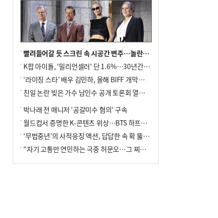
빨려들어갈 듯 스크린 속 시공간 변주…놀란의 메시지는 ‘전쟁 속죄’
K팝 아이돌, '밀리언셀러' 단 1.6%…30년간 등장 1182개팀 전수조사
‘라이징 스타’ 배우 김민하, 올해 BIFF 개막식 사회자 확정
친일 논란 빚은 가수 남인수 공개 토론회 열린다.
박나래 전 매니저 ‘공갈미수 혐의’ 구속
월드컵서 증명한 K-콘텐츠 위상…BTS 하프타임쇼·정호연 트로피 세리머니
‘무법중년’의 사적응징 액션, 답답한 속 확 뚫어주네
“자기 고통만 연민하는 극중 허문오…그 찌질함까지 안아주고파”