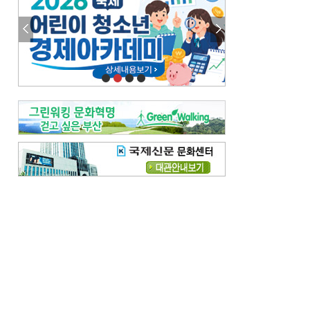
이 한편의 시조
[전체보기]
참선 /오기환
고향 /김진규
주말 영화 박스오피스
[전체보기]
‘스파이더맨’ 개봉 5일 만에 300만 돌풍…박스오피스·예매율 동시 1위
‘호프’ 개봉 11일 만에 관객 300만…‘스파이더맨’ 예매율 68.8% 1위
오늘의 운세-
[전체보기]
오늘의 운세- 2026년 8월 6일 (음 6월 24일)
오늘의 운세- 2026년 8월 5일 (음 6월 23일)
조해훈의 고전 속 이 문장
[전체보기]
입추 지났는데도 덥다며 신유안에게 보낸 박규수의 편지
불볕더위 지속되다 단비 내려 시 읊은 조선 후기 신익전