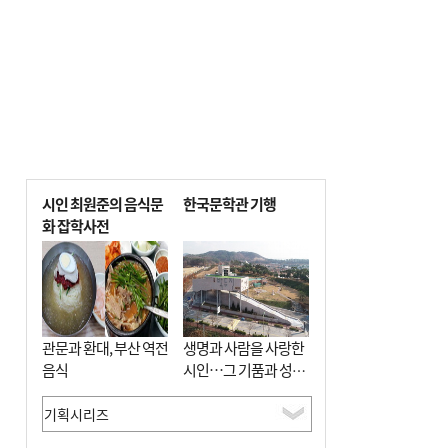
시인 최원준의 음식문
한국문학관 기행
화 잡학사전
관문과 환대, 부산 역전
생명과 사람을 사랑한
음식
시인…그 기품과 성실
함이 보존된 장소