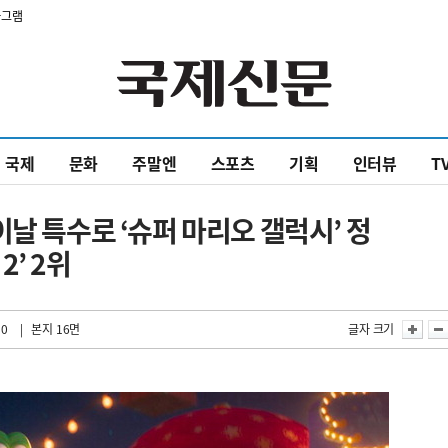
타그램
국제
문화
주말엔
스포츠
기획
인터뷰
T
날 특수로 ‘슈퍼 마리오 갤럭시’ 정
’ 2위
50
| 본지 16면
글자 크기