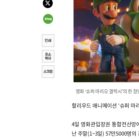
영화 ‘슈퍼 마리오 갤럭시’의 한 장
할리우드 애니메이션 ‘슈퍼 마리
4일 영화관입장권 통합전산망에 
난 주말(1~3일) 57만5000