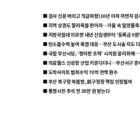
■ 지방국립대 이르면 내년 신입생부터 ‘등록금 0원’
■ 탄소흡수력 높여 폭염 대응…부산 도시숲 지도 
■ 의료헬스 신성장 산업 키운다더니…부산서구 준
■ 도박사이트 범죄수익 70억 전액 환수
■ 부산 북구청 쑥뜸방, 前구청장 책임 인정될까
■ 통영시민 추석 전 35만 원 받는다