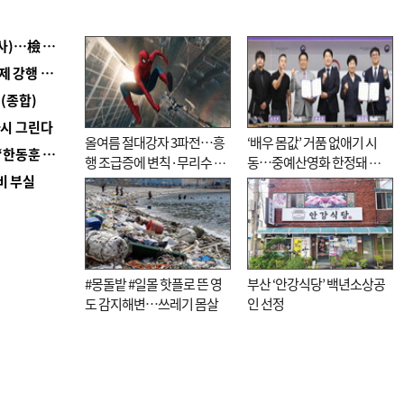
■ 검사 신분 버리고 직급하향(10년 이하 저연차 검사)…檢 중수청행 기피
■ 지역 상권도 말라죽을 판이라…가뭄 속 밀양물축제 강행 논란
(종합)
다시 그린다
올여름 절대강자 3파전…흥
‘배우 몸값’ 거품 없애기 시
■ 국힘 부산시당, ‘정이한 조력’ 시의원 윤리위에…‘한동훈 지지’도 신고접수
행 조급증에 변칙·무리수 마
동…중예산영화 한정돼 실
비 부실
케팅도
효성 의문도
#몽돌밭 #일몰 핫플로 뜬 영
부산 ‘안강식당’ 백년소상공
도 감지해변…쓰레기 몸살
인 선정