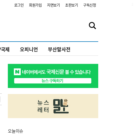
2
로그인
회원가입
지면보기
초판보기
구독신청
V국제
오피니언
부산말사전
오늘
이슈