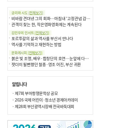
궁리와 시도
[전체보기]
비바람 견뎌낸 그의 회화…마침내 ‘고정관념 감옥’서 해방
관객이 찾는 한, 작은영화영화제는 계속된다
김민우의 인서트
[전체보기]
포르투갈의 삶과 역사를 부산서 만나다
역사를 기억하고 재현하는 방법
문화레시피
[전체보기]
붉은 빛 조명, 배우·합창단의 호연…눈앞에 다가온 부산오페라하우스
잿더미 될뻔했던 철종·영조 어진, 부산 귀환
박현주의 신간돋보기
[전체보기]
달구비·여우비…다양한 비 이름 外
알립니다
6·25 세계에 알린 女 종군기자 外
박현주의 책 이야기
· 제7회 부마항쟁문학상 공모
[전체보기]
더위가 깨운 감각과 추억…여름! 이리 사랑할 줄이야
· 2026 국제 어린이·청소년 경제아카데미
차세대 축구황제는? 월드컵 아는만큼 보여요
· 제28회 부산광역시장배 전국바둑대회
아침의 갤러리
[전체보기]
제니스 채-푸른 냄새의 부산
문재필-여름_저녁무렵의호수