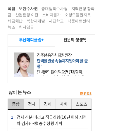
폭염
보완수사권
중대범죄수사청
지역균형 장학
금
산업은행 이전
소비자물가
소형모듈원자로
세금체납
북항재개발
사관학교
낙동아트센터
녹조
최저임금
부산메디클럽+
전문의 생생톡
김상효 거인병원 관절클리닉 과장
인공관절 수술 연 11만 건…감염·골
절 예방 재수술 막아야
70대 A 씨는 10년 전 인공관절 수술
을 받았으나, 수술 전 내반슬(오다리)
상태였던 무릎이 수술 후 외반슬(엑
스다리)로 변형되는 바람에 제대로
많이 본 뉴스
걷지 못했다.
종합
정치
경제
사회
스포츠
1
검사 신분 버리고 직급하향(10년 이하 저연
차 검사)…檢 중수청행 기피