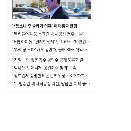
‘뺑소니 후 술타기 의혹’ 이재룡 재판행
빨려들어갈 듯 스크린 속 시공간 변주…놀란의 메시지는 ‘전쟁 속죄’
K팝 아이돌, '밀리언셀러' 단 1.6%…30년간 등장 1182개팀 전수조사
‘라이징 스타’ 배우 김민하, 올해 BIFF 개막식 사회자 확정
친일 논란 빚은 가수 남인수 공개 토론회 열린다.
박나래 전 매니저 ‘공갈미수 혐의’ 구속
월드컵서 증명한 K-콘텐츠 위상…BTS 하프타임쇼·정호연 트로피 세리머니
‘무법중년’의 사적응징 액션, 답답한 속 확 뚫어주네