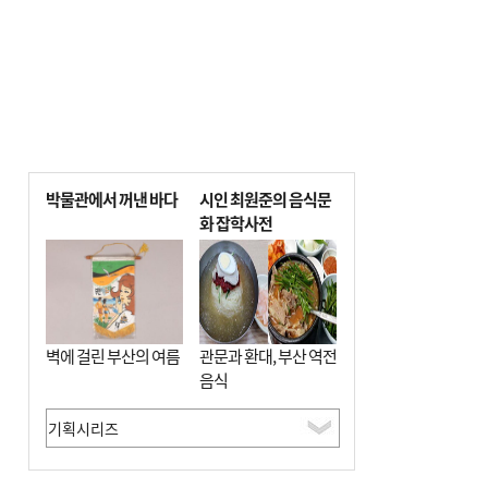
박물관에서 꺼낸 바다
시인 최원준의 음식문
화 잡학사전
벽에 걸린 부산의 여름
관문과 환대, 부산 역전
음식