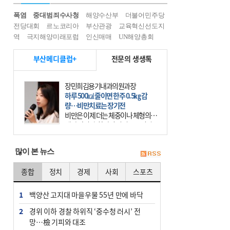
폭염
중대범죄수사청
해양수산부
더불어민주당
전당대회
르노코리아
부산관광
교육혁신선도지
역
극지해양미래포럼
인신매매
UN해양총회
부산메디클럽+
전문의 생생톡
장민희김용기내과의원과장
하루 500㎉ 줄이면 한주 0.5㎏ 감
량…비만치료는 장기전
비만은 이제 더는 체중이나 체형의 문
제가 아니다. 하나의 질병으로 인지
하고 치료와 관리를 해야 한다. 세계
보건기구(WHO)는 이미 1994년 비만
많이 본 뉴스
을 인류의 중요한
종합
정치
경제
사회
스포츠
1
백양산 고지대 마을우물 55년 만에 바닥
2
경위 이하 경찰 하위직 ‘중수청 러시’ 전
망…檢 기피와 대조