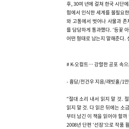
후, 30여 년에 걸쳐 한국 시단
험에서 인식한 세계를 불필요한
와 고통에서 벗어나 사물과 존
를 담담하게 통과했다. ‘등꽃 
어떤 형태로 남는지 말해준다. 
# K-오컬트… 강렬한 공포 속
- 흉담/전건우 지음/래빗홀/1만
“절대 소리 내서 읽지 말 것. 
읽지 말 것. 다 읽은 뒤에는 소
부터 남긴 이 책을 읽어야 할까
2008년 단편 ‘선잠’으로 작품