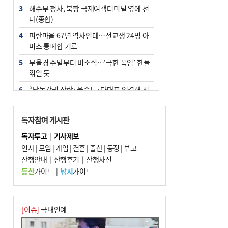
3
해수부 청사, 북항 국제여객터미널 옆에 선
다(종합)
4
피란마을 67년 역사인데…전교생 24명 아
미초 통폐합 기로
5
부울경 주말부터 비소식…‘극한 폭염’ 한풀
꺾일 듯
6
“낙동강권 삼락·을숙도·다대포 연결해 서
부산 관광 키우자”
7
오늘의 날씨- 2026년 8월 7일
독자참여 게시판
8
외국인 선원 ‘인신매매 경유지’ 된 부산…
독자투고
|
기사제보
우려가 현실로
인사
|
모임
|
개업
|
결혼
|
출산
|
동정
|
부고
9
산행안내
[사설] 해수부 신청사 북항으로 확정, 해양
|
산행후기
|
산행사진
수도 도약의 전환점
등산
가이드
|
낚시
가이드
10
르노 못 타는 부산시장…관용차 규정에 막
힌 지역기업 응원
[이슈]
국내연예