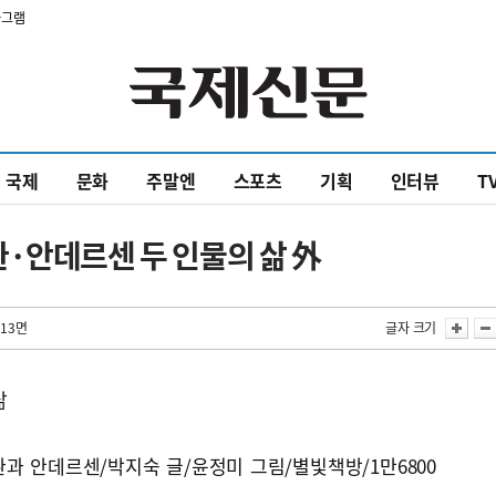
타그램
국제
문화
주말엔
스포츠
기획
인터뷰
T
·안데르센 두 인물의 삶 外
 13면
글자 크기
삶
환과 안데르센/박지숙 글/윤정미 그림/별빛책방/1만6800