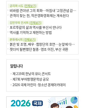
궁리와 시도
[전체보기]
비바람 견뎌낸 그의 회화…마침내 ‘고정관념 감옥’서 해방
관객이 찾는 한, 작은영화영화제는 계속된다
김민우의 인서트
[전체보기]
포르투갈의 삶과 역사를 부산서 만나다
역사를 기억하고 재현하는 방법
문화레시피
[전체보기]
붉은 빛 조명, 배우·합창단의 호연…눈앞에 다가온 부산오페라하우스
잿더미 될뻔했던 철종·영조 어진, 부산 귀환
박현주의 신간돋보기
[전체보기]
현실의 고통, 은유의 詩로 담다 外
알립니다
달구비·여우비…다양한 비 이름 外
박현주의 책 이야기
· 제 219회 한낮의 유U; 콘서트
[전체보기]
세계유산 ‘한국의 갯벌’ 얼마나 알고 있나요
· 제7회 부마항쟁문학상 공모
더위가 깨운 감각과 추억…여름! 이리 사랑할 줄이야
· 2026 국제 어린이·청소년 경제아카데미
아침의 갤러리
[전체보기]
제니스 채-푸른 냄새의 부산
문재필-여름_저녁무렵의호수
이 한편의 시조
[전체보기]