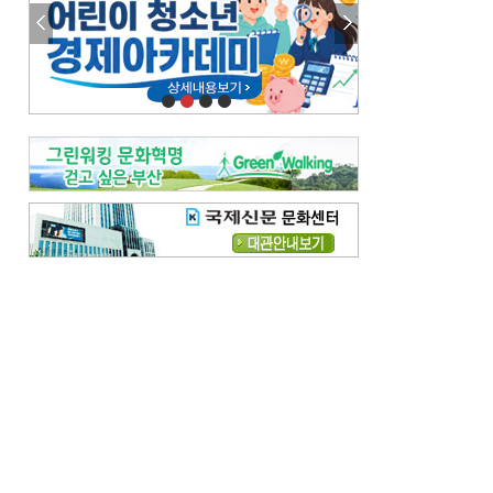
참선 /오기환
고향 /김진규
주말 영화 박스오피스
[전체보기]
‘스파이더맨’ 개봉 5일 만에 300만 돌풍…박스오피스·예매율 동시 1위
‘호프’ 개봉 11일 만에 관객 300만…‘스파이더맨’ 예매율 68.8% 1위
오늘의 운세-
[전체보기]
오늘의 운세- 2026년 8월 6일 (음 6월 24일)
오늘의 운세- 2026년 8월 5일 (음 6월 23일)
조해훈의 고전 속 이 문장
[전체보기]
입추 지났는데도 덥다며 신유안에게 보낸 박규수의 편지
불볕더위 지속되다 단비 내려 시 읊은 조선 후기 신익전