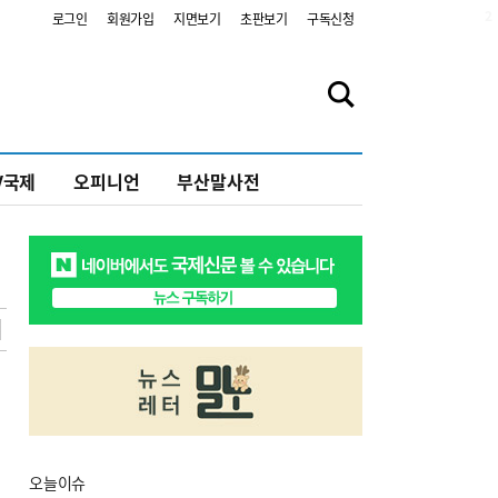
2
로그인
회원가입
지면보기
초판보기
구독신청
V국제
오피니언
부산말사전
오늘
이슈