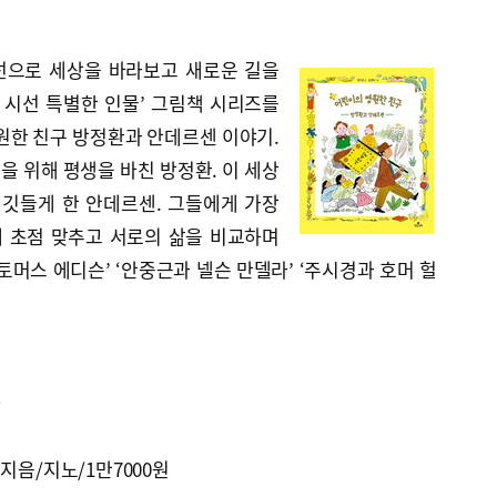
선으로 세상을 바라보고 새로운 길을
 시선 특별한 인물’ 그림책 시리즈를
원한 친구 방정환과 안데르센 이야기.
 위해 평생을 바친 방정환. 이 세상
 깃들게 한 안데르센. 그들에게 가장
에 초점 맞추고 서로의 삶을 비교하며
토머스 에디슨’ ‘안중근과 넬슨 만델라’ ‘주시경과 호머 헐
사
지음/지노/1만7000원