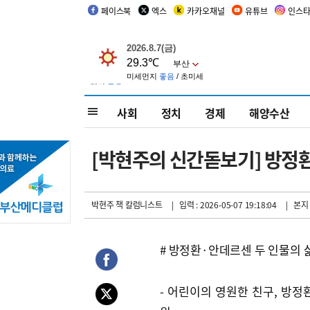
페이스북
엑스
카카오채널
유튜브
인스
사회
정치
경제
해양수산
[박현주의 신간돋보기] 방정환
박현주 책 칼럼니스트
| 입력 : 2026-05-07 19:18:04
| 본지
# 방정환·안데르센 두 인물의 
- 어린이의 영원한 친구, 방정