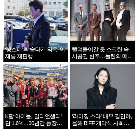
‘뺑소니 후 술타기 의혹’ 이
빨려들어갈 듯 스크린 속
재룡 재판행
시공간 변주…놀란의 메시
지는 ‘전쟁 속죄’
K팝 아이돌, '밀리언셀러'
‘라이징 스타’ 배우 김민하,
단 1.6%…30년간 등장
올해 BIFF 개막식 사회자
1182개팀 전수조사
확정