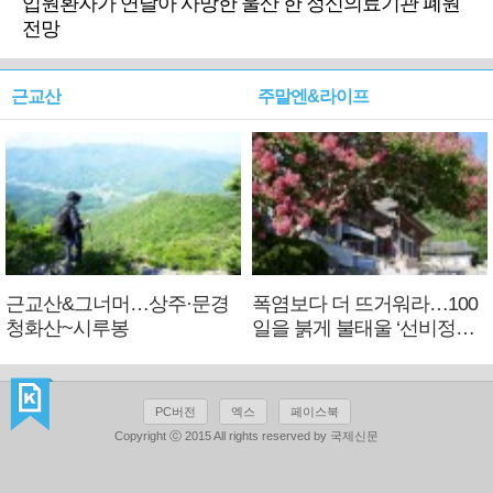
입원환자가 연달아 사망한 울산 한 정신의료기관 폐원
전망
근교산
주말엔&라이프
근교산&그너머…상주·문경
폭염보다 더 뜨거워라…100
청화산~시루봉
일을 붉게 불태울 ‘선비정신’
피었네
PC버전
엑스
페이스북
Copyright ⓒ 2015 All rights reserved by 국제신문