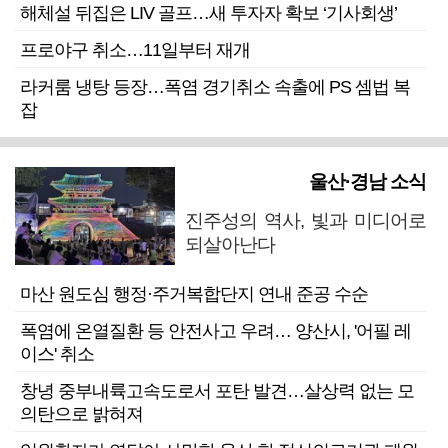
해체설 뒤집은 LIV 골프…새 투자자 확보 ‘기사회생’
프로야구 취소…11일부터 재개
라커룸 냉탕 등장…폭염 경기취소 속출에 PS 셈법 복
잡
울산·경남 소식
진주성의 역사, 빛과 미디어로
되살아난다
마산 원도심 행정·주거복합단지 연내 준공 수순
폭염에 온열질환 등 안전사고 우려… 양산시, '어필 레
이스' 취소
창녕 중부내륙고속도로서 포탄 발견…살상력 없는 모
의탄으로 밝혀져