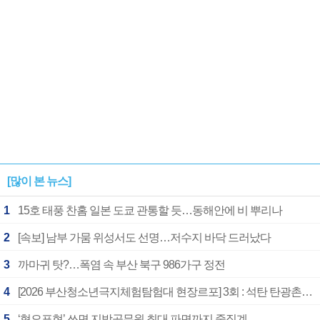
[많이 본 뉴스]
1
15호 태풍 찬홈 일본 도쿄 관통할 듯…동해안에 비 뿌리나
2
[속보] 남부 가뭄 위성서도 선명…저수지 바닥 드러났다
3
까마귀 탓?…폭염 속 부산 북구 986가구 정전
4
[2026 부산청소년극지체험탐험대 현장르포] 3회 : 석탄 탄광촌에서 북극 연구의 중심지로
5
‘혐오표현’ 쓰면 지방공무원 최대 파면까지 중징계