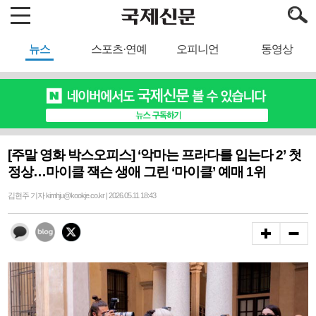
뉴스
스포츠·연예
오피니언
동영상
[주말 영화 박스오피스] ‘악마는 프라다를 입는다 2’ 첫
정상…마이클 잭슨 생애 그린 ‘마이클’ 예매 1위
김현주 기자 kimhju@kookje.co.kr | 2026.05.11 18:43