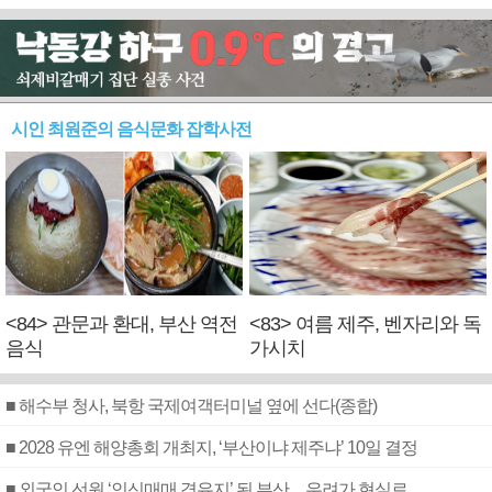
시인 최원준의 음식문화 잡학사전
<84> 관문과 환대, 부산 역전
<83> 여름 제주, 벤자리와 독
음식
가시치
■ 해수부 청사, 북항 국제여객터미널 옆에 선다(종합)
■ 2028 유엔 해양총회 개최지, ‘부산이냐 제주냐’ 10일 결정
■ 외국인 선원 ‘인신매매 경유지’ 된 부산…우려가 현실로