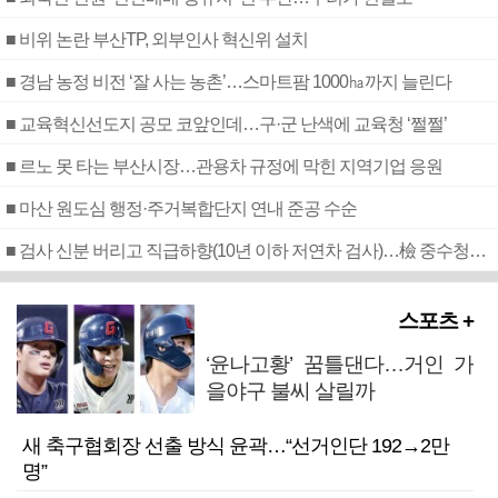
■ 비위 논란 부산TP, 외부인사 혁신위 설치
■ 경남 농정 비전 ‘잘 사는 농촌’…스마트팜 1000㏊까지 늘린다
■ 교육혁신선도지 공모 코앞인데…구·군 난색에 교육청 ‘쩔쩔’
■ 르노 못 타는 부산시장…관용차 규정에 막힌 지역기업 응원
■ 마산 원도심 행정·주거복합단지 연내 준공 수순
■ 검사 신분 버리고 직급하향(10년 이하 저연차 검사)…檢 중수청행 기피
스포츠 +
‘윤나고황’ 꿈틀댄다…거인 가
을야구 불씨 살릴까
새 축구협회장 선출 방식 윤곽…“선거인단 192→2만
명”