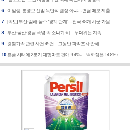
6
이임생, 홍명보 선임 독단적 결정 아냐…면담 메모 제출
7
[속보] 부산·김해·울주 ‘경계 단계’…전국 48개 시군 가뭄
8
부산·울산·경남 폭염 속 소나기·비…무더위는 지속
9
경찰가족 관련 사건 45건…그동안 파악조차 안해
10
홈플 사태에 2분기 대형마트 판매 9.4%↓…백화점은 14.8%↑