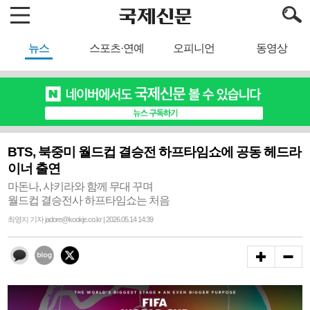
뉴스
스포츠·연예
오피니언
동영상
BTS, 북중미 월드컵 결승전 하프타임쇼에 공동 헤드라
이너 출연
마돈나, 샤키라와 함께 무대 꾸며
월드컵 결승전사 하프타임쇼는 처음
최영지 기자 jadore@kookje.co.kr | 2026.05.14 14:39