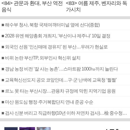
<84> 관문과 환대, 부산 역전
<83> 여름 제주, 벤자리와 독
음식
가시치
■ 해수부 청사, 북항 국제여객터미널 옆에 선다(종합)
■ 2028 유엔 해양총회 개최지, ‘부산이냐 제주냐’ 10일 결정
■ 외국인 선원 ‘인신매매 경유지’ 된 부산…우려가 현실로
■ 비위 논란 부산TP, 외부인사 혁신위 설치
■ 경남 농정 비전 ‘잘 사는 농촌’…스마트팜 1000㏊까지 늘린다
■ 교육혁신선도지 공모 코앞인데…구·군 난색에 교육청 ‘쩔쩔’
■ 르노 못 타는 부산시장…관용차 규정에 막힌 지역기업 응원
■ 마산 원도심 행정·주거복합단지 연내 준공 수순
■ 검사 신분 버리고 직급하향(10년 이하 저연차 검사)…檢 중수청행 기피