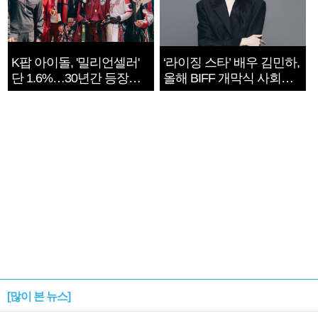
K팝 아이돌, '밀리언셀러'
‘라이징 스타’ 배우 김민하,
단 1.6%…30년간 등장
올해 BIFF 개막식 사회자
1182개팀 전수조사
확정
[많이 본 뉴스]