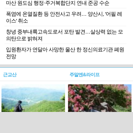
마산 원도심 행정·주거복합단지 연내 준공 수순
폭염에 온열질환 등 안전사고 우려… 양산시, '어필 레
이스' 취소
창녕 중부내륙고속도로서 포탄 발견…살상력 없는 모
의탄으로 밝혀져
입원환자가 연달아 사망한 울산 한 정신의료기관 폐원
전망
근교산
주말엔&라이프
근교산&그너머…상주·문경
폭염보다 더 뜨거워라…100