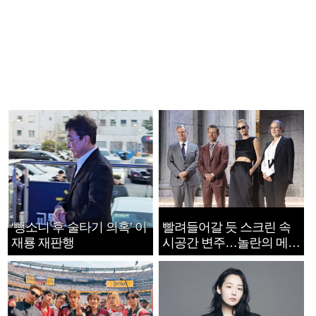
‘뺑소니 후 술타기 의혹’ 이
빨려들어갈 듯 스크린 속
재룡 재판행
시공간 변주…놀란의 메시
지는 ‘전쟁 속죄’