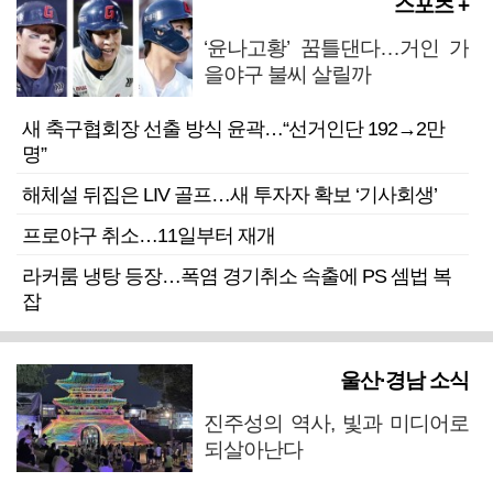
스포츠 +
‘윤나고황’ 꿈틀댄다…거인 가
을야구 불씨 살릴까
새 축구협회장 선출 방식 윤곽…“선거인단 192→2만
명”
해체설 뒤집은 LIV 골프…새 투자자 확보 ‘기사회생’
프로야구 취소…11일부터 재개
라커룸 냉탕 등장…폭염 경기취소 속출에 PS 셈법 복
잡
울산·경남 소식
진주성의 역사, 빛과 미디어로
되살아난다