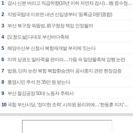
1
검사 신분 버리고 직급하향(10년 이하 저연차 검사)…檢 중수청행 기피
2
지방국립대 이르면 내년 신입생부터 ‘등록금 0원’(종합)
3
부산 북구청 쑥뜸방, 前구청장 책임 인정될까
4
[도청도설] 다대포 부산바다축제
5
해양수산부 신청사 북항재개발 부지에 짓는다
6
지역 상권도 말라죽을 판이라…가뭄 속 밀양물축제 강행 논란
7
법원, 단차 논란 북항 복합환승센터 공사중지 관련 현장검증
8
통영시민 추석 전 35만 원 받는다
9
부산 철강공장 50대 노동자 추락사
10
국힘 부산시당, ‘정이한 조력’ 시의원 윤리위에…‘한동훈 지지’도 신고접수