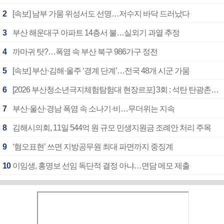
2
[속보] 남부 가뭄 위성서도 선명…저수지 바닥 드러났다
3
부산 해운대구 아파트 14층서 불…실외기 과열 추정
4
까마귀 탓?…폭염 속 부산 북구 986가구 정전
5
[속보] 부산·김해·울주 ‘경계 단계’…전국 48개 시군 가뭄
6
[2026 부산청소년극지체험탐험대 현장르포] 3회 : 석탄 탄광촌에서 북극 연구의 중심지로
7
부산·울산·경남 폭염 속 소나기·비…무더위는 지속
8
김해시의회, 11일 544억 원 규모 민생지원금 조례안 처리 주목
9
‘혐오표현’ 쓰면 지방공무원 최대 파면까지 중징계
10
이임생, 홍명보 선임 독단적 결정 아냐…면담 메모 제출