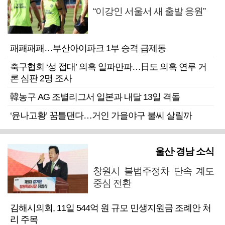
“이강인 서울서 새 출발 응원”
패패패패…부산아이파크 1부 승격 급제동
축구협회 ‘성 접대’ 의혹 일파만파…日도 의혹 연루 거
론 심판 2명 조사
韓농구 AG 조별리그서 일본과 내달 13일 격돌
‘윤나고황’ 꿈틀댄다…거인 가을야구 불씨 살릴까
울산·경남 소식
창원시 불법주정차 단속 계도
중심 전환
김해시의회, 11일 544억 원 규모 민생지원금 조례안 처
리 주목