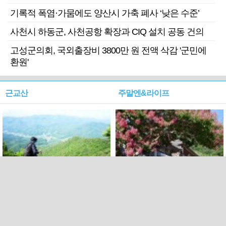
기록적 폭염·가뭄에도 양산시 가축 폐사 ‘낮은 수준’
사천시 하동군, 사천공항 확장과 CIQ 설치 공동 건의
고성군의회, 국외출장비 3800만 원 전액 삭감 '군민에
환원'
근교산
주말엔&라이프
근교산&그너머…상주·문경
폭염보다 더 뜨거워라…100
청화산~시루봉
일을 붉게 불태울 ‘선비정신’
피었네