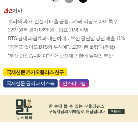
관련
기사
보라색 과자 ·건전지 매출 급증…카페·식당도 아미 특수
22만 원 티켓이 68만 원…암표 11명 적발
BTS 경제 파급효과 대단하네…부산 공연날 상권 매출 11%↑
“공연표 없어도 BTS와 부산에”…20만 팬 몰렸다(종합)
“부산 반갑습니데이” BTS 완전체 귀환에 들썩인 부산
국제신문 카카오플러스 친구
국제신문 공식 페이스북
인스타그램