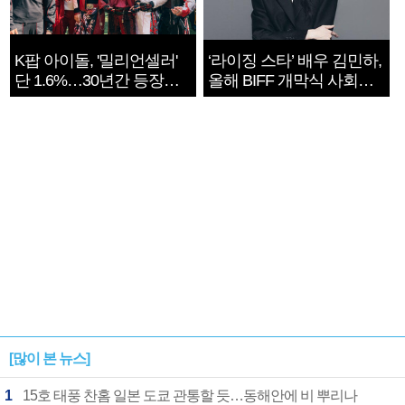
K팝 아이돌, '밀리언셀러'
‘라이징 스타’ 배우 김민하,
단 1.6%…30년간 등장
올해 BIFF 개막식 사회자
1182개팀 전수조사
확정
[많이 본 뉴스]
1
15호 태풍 찬홈 일본 도쿄 관통할 듯…동해안에 비 뿌리나