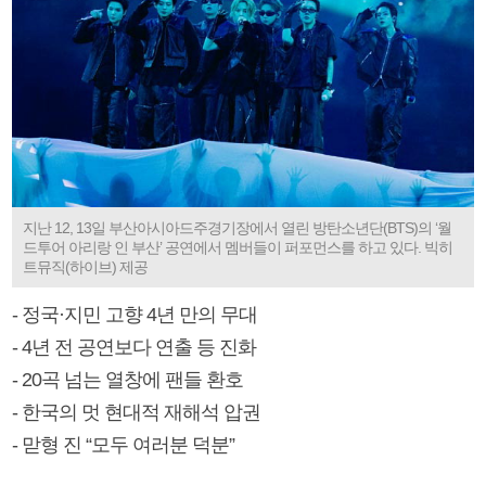
지난 12, 13일 부산아시아드주경기장에서 열린 방탄소년단(BTS)의 ‘월
드투어 아리랑 인 부산’ 공연에서 멤버들이 퍼포먼스를 하고 있다. 빅히
트뮤직(하이브) 제공
- 정국·지민 고향 4년 만의 무대
- 4년 전 공연보다 연출 등 진화
- 20곡 넘는 열창에 팬들 환호
- 한국의 멋 현대적 재해석 압권
- 맏형 진 “모두 여러분 덕분”