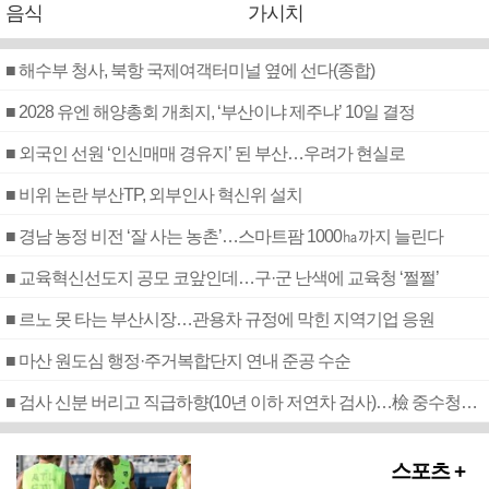
음식
가시치
■ 해수부 청사, 북항 국제여객터미널 옆에 선다(종합)
■ 2028 유엔 해양총회 개최지, ‘부산이냐 제주냐’ 10일 결정
■ 외국인 선원 ‘인신매매 경유지’ 된 부산…우려가 현실로
■ 비위 논란 부산TP, 외부인사 혁신위 설치
■ 경남 농정 비전 ‘잘 사는 농촌’…스마트팜 1000㏊까지 늘린다
■ 교육혁신선도지 공모 코앞인데…구·군 난색에 교육청 ‘쩔쩔’
■ 르노 못 타는 부산시장…관용차 규정에 막힌 지역기업 응원
■ 마산 원도심 행정·주거복합단지 연내 준공 수순
■ 검사 신분 버리고 직급하향(10년 이하 저연차 검사)…檢 중수청행 기피
스포츠 +