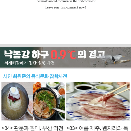
시인 최원준의 음식문화 잡학사전
<84> 관문과 환대, 부산 역전
<83> 여름 제주, 벤자리와 독