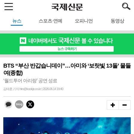
뉴스
스포츠·연예
오피니언
동영상
BTS “부산 반갑습니데이”…아미와 ‘보랏빛 13돌’ 물들
여(종합)
‘월드투어 아리랑’ 공연 성료
김태훈 기자 hiro@kookje.co.kr | 2026.06.14 19:40