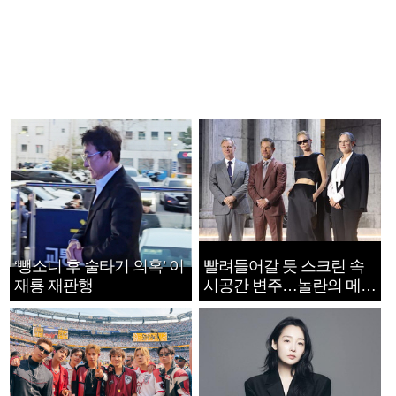
‘뺑소니 후 술타기 의혹’ 이
빨려들어갈 듯 스크린 속
재룡 재판행
시공간 변주…놀란의 메시
지는 ‘전쟁 속죄’