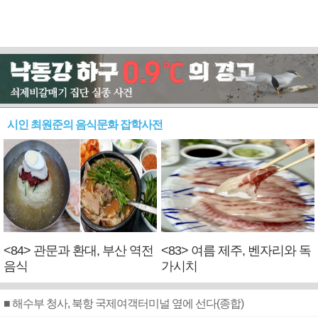
시인 최원준의 음식문화 잡학사전
<84> 관문과 환대, 부산 역전
<83> 여름 제주, 벤자리와 독
음식
가시치
■ 해수부 청사, 북항 국제여객터미널 옆에 선다(종합)