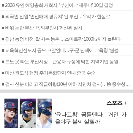
■ 2028 유엔 해양총회 개최지, ‘부산이냐 제주냐’ 10일 결정
■ 외국인 선원 ‘인신매매 경유지’ 된 부산…우려가 현실로
■ 비위 논란 부산TP, 외부인사 혁신위 설치
■ 경남 농정 비전 ‘잘 사는 농촌’…스마트팜 1000㏊까지 늘린다
■ 교육혁신선도지 공모 코앞인데…구·군 난색에 교육청 ‘쩔쩔’
■ 르노 못 타는 부산시장…관용차 규정에 막힌 지역기업 응원
■ 마산 원도심 행정·주거복합단지 연내 준공 수순
■ 검사 신분 버리고 직급하향(10년 이하 저연차 검사)…檢 중수청행 기피
스포츠 +
‘윤나고황’ 꿈틀댄다…거인 가
을야구 불씨 살릴까