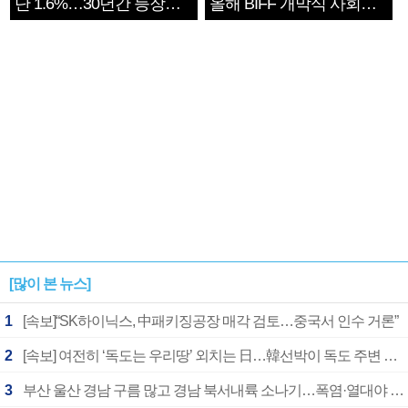
단 1.6%…30년간 등장
올해 BIFF 개막식 사회자
1182개팀 전수조사
확정
[많이 본 뉴스]
1
[속보]“SK하이닉스, 中패키징공장 매각 검토…중국서 인수 거론”
2
[속보] 여전히 ‘독도는 우리땅’ 외치는 日…韓선박이 독도 주변 해양조사 활동하자 반발
3
부산 울산 경남 구름 많고 경남 북서내륙 소나기…폭염·열대야 계속