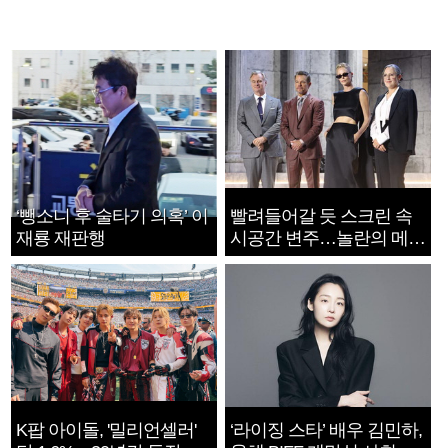
‘뺑소니 후 술타기 의혹’ 이
빨려들어갈 듯 스크린 속
재룡 재판행
시공간 변주…놀란의 메시
지는 ‘전쟁 속죄’
K팝 아이돌, '밀리언셀러'
‘라이징 스타’ 배우 김민하,