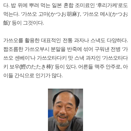
다. 밥 위에 뿌려 먹는 일본 혼합 조미료인 ‘후리가케’로도
먹는다. ‘가쓰오 고마(かつお胡麻)’, ‘가쓰오 메시(かつお
飯)’ 등이 그것이다.
가쓰오를 활용한 대표적인 전통 과자나 스낵도 다양하다.
짭조름한 가쓰오부시 분말을 반죽에 섞어 구워낸 전병 ‘가
쓰오 센베이’나 가쓰오타다키 맛 스낵 과자인 ‘가쓰오타다
키 보우(鰹のたたき棒)’ 등이 있다. 어른들 맥주 안주로, 아
이들 간식으로 인기가 많다.