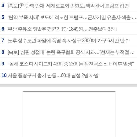
4
[속보]‘尹 탄핵 반대’ 세계로교회 손현보, 백악관서 트럼프 접견
5
‘탄약 부족 사태’ 보도에 격노한 트럼프…군사기밀 유출자 색출 지시
6
부산 주유소 휘발유 평균가 ℓ당 1849원… 전주보다 3원 ↓
7
노후 상수도관 파열에 폭염 속 사상구 2300여 가구 6시간 단수
8
[속보] ‘심판 성접대’ 논란 축구협회 공식 사과…“현재는 부적절 행위 없어”
9
"올해 코스피 사이드카 43회 중 25회는 삼전닉스 ETF 이후 발생"
10
서울 중랑구서 흉기 난동…60대 남성 2명 사망