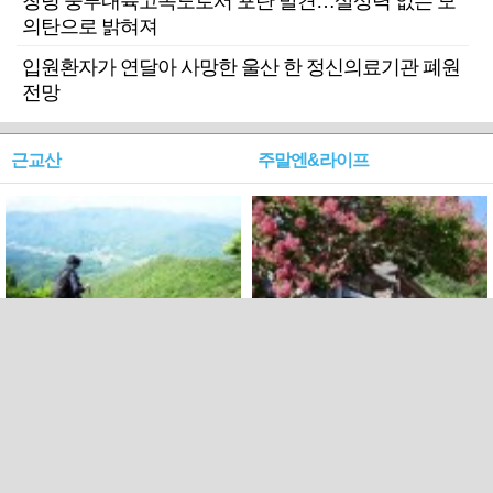
창녕 중부내륙고속도로서 포탄 발견…살상력 없는 모
의탄으로 밝혀져
입원환자가 연달아 사망한 울산 한 정신의료기관 폐원
전망
근교산
주말엔&라이프
근교산&그너머…상주·문경
폭염보다 더 뜨거워라…100
청화산~시루봉
일을 붉게 불태울 ‘선비정신’
피었네
PC버전
엑스
페이스북