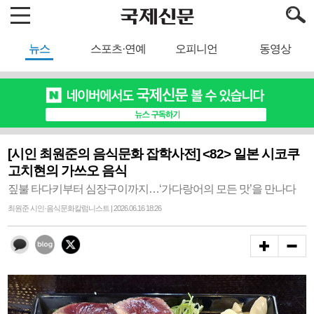
뉴스
스포츠·연예
오피니언
동영상
[시인 최원준의 음식문화 잡학사전] <82> 일본 시코쿠
고치현의 가쓰오 음식
짚불 타다키부터 심장구이까지…‘가다랑어의 모든 맛’을 만나다
최원준 시인·음식문화칼럼니스트 | 2026.06.16 18:26