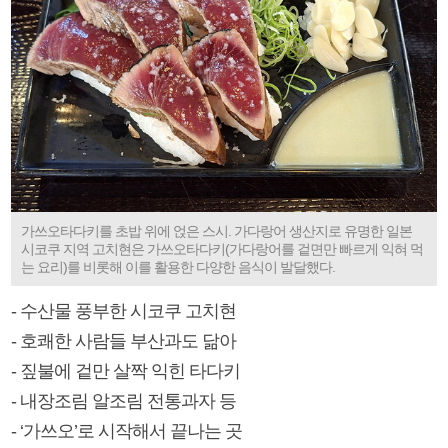
가쓰오타다키를 초밥 위에 얹은 스시. 가다랑어 생산지로 유명한 일본
시코쿠 지역 고치현은 가쓰오타다키(가다랑어를 겉면만 빠르게 익혀 먹
는 요리)를 비롯해 이를 활용한 다양한 음식이 발달했다.
- 수산물 풍부한 시코쿠 고치현
- 호쾌한 사람들 부산과도 닮아
- 짚불에 겉만 살짝 익힌 타다키
- 내장조림 알조림 전통과자 등
- ‘가쓰오’로 시작해서 끝나는 곳