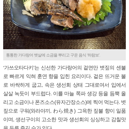
통통한 가다랑어 뱃살에 소금을 뿌리고 구운 음식 ‘하람보’.
‘가쓰오타다키’는 신선한 가다랑어의 겉면만 볏짚의 센불
로 빠르게 익혀 훈연 향을 입힌 요리이다. 겉은 뜨거운 불
로 바싹하게 굽고, 속은 생선회 상태 그대로여서 입에서
살살 녹듯이 부드럽다. 이를 마늘 쪽파 생강 등을 듬뿍 올
리고 소금이나 폰즈소스(유자간장소스)에 찍어 먹는다. 볏
짚으로 구워(와라야끼, わら焼き) 그윽한 짚불 향이 일품
이며, 생선구이의 고소한 맛과 생선회의 싱싱하고 감칠맛
을 두루 즐길 수가 있다.