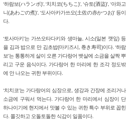
‘하람보(ハランボ)’, ‘치치코(ちちこ)’, ‘슈토(酒盜)’, ‘아와고
니(あわごの煮)’, ‘도사아카가쓰오(土佐の赤かつお)’ 등이
다.
‘토사마키’는 가쓰오타다키와 생마늘, 시소(일본 깻잎) 등
을 김과 밥으로 만 김초밥(마키즈시, 巻き寿司)이다. ‘하람
보’는 통통하게 살이 오른 가다랑어 뱃살에 소금을 살짝 뿌
리고 구운 음식이다. 가다랑어 한 마리에 한 조각 정도밖
에 안 나오는 귀한 부위이다.
‘치치코’는 가다랑어의 심장으로, 생강과 간장에 조리거나
소금에 구워서 먹는다. 가다랑어 한 마리에서 심장이 단
하나이기에 현지에서 맛볼 수 있는 귀한 특수 부위로 꼽힌
다. 쫄깃하고 오돌토돌한 식감이 일품이다.