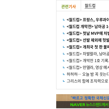
월드컵
관련
기사
<월드컵> 프랑스, 우루과이
<월드컵 개막전> 남아공 1
<월드컵> 첫날 MVP에 
<월드컵> 선발 제외에 헛발
<월드컵> 개최국 첫 판 불
<월드컵> 차발랄라, 남아공
<월드컵> 개막전 1호 기록.
<월드컵> 만델라, 영상 
허허허… 오늘 밤 꼭 웃는
그리스의 힘에 조직력으로