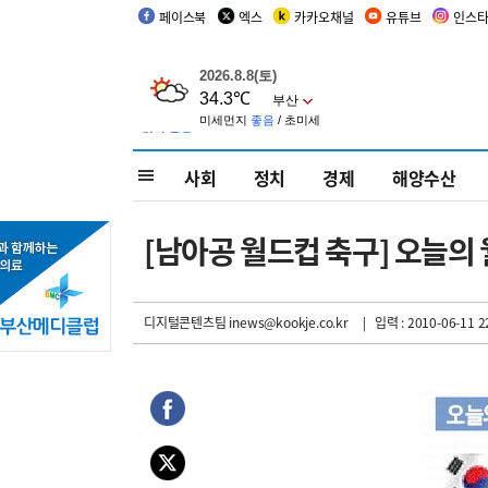
페이스북
엑스
카카오채널
유튜브
인스
사회
정치
경제
해양수산
[남아공 월드컵 축구] 오늘의 
디지털콘텐츠팀 inews@kookje.co.kr
| 입력 : 2010-06-11 2