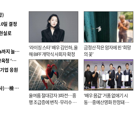
합)
10일 결정
 현실로
‘라이징 스타’ 배우 김민하, 올
금정산 작은 암자에 핀 ‘희망
■ 경남 농정 비전 ‘잘 사는 농촌’…스마트팜 1000㏊까지 늘린다
해 BIFF 개막식 사회자 확정
의 꽃’
■ 교육혁신선도지 공모 코앞인데…구·군 난색에 교육청 ‘쩔쩔’
역기업 응원
■ 검사 신분 버리고 직급하향(10년 이하 저연차 검사)…檢 중수청행 기피
올여름 절대강자 3파전…흥
‘배우 몸값’ 거품 없애기 시
행 조급증에 변칙·무리수 마
동…중예산영화 한정돼 실
케팅도
효성 의문도