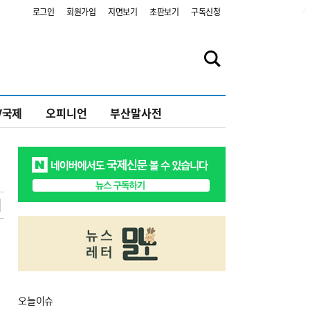
2
로그인
회원가입
지면보기
초판보기
구독신청
V국제
오피니언
부산말사전
오늘
이슈