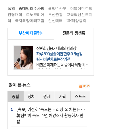
폭염
중대범죄수사청
해양수산부
더불어민주당
전당대회
르노코리아
부산관광
교육혁신선도지
역
극지해양미래포럼
인신매매
UN해양총회
부산메디클럽+
전문의 생생톡
장민희김용기내과의원과장
하루 500㎉ 줄이면 한주 0.5㎏ 감
량…비만치료는 장기전
비만은 이제 더는 체중이나 체형의 문
제가 아니다. 하나의 질병으로 인지
하고 치료와 관리를 해야 한다. 세계
보건기구(WHO)는 이미 1994년 비만
많이 본 뉴스
을 인류의 중요한
종합
정치
경제
사회
스포츠
1
[속보] 여전히 ‘독도는 우리땅’ 외치는 日…
韓선박이 독도 주변 해양조사 활동하자 반
발