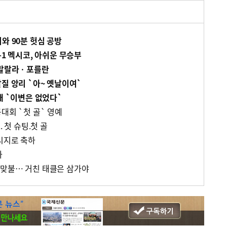
와 90분 헛심 공방
-1 멕시코, 아쉬운 무승부
차발랄라ㆍ포를란
질 앙리 `아~ 옛날이여`
패 `이변은 없었다`
대회 `첫 골` 영예
. 첫 슈팅.첫 골
메시지로 축하
다
 맞불… 거친 태클은 삼가야