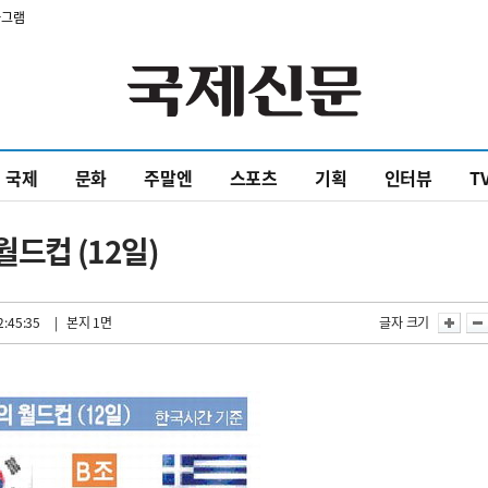
타그램
국제
문화
주말엔
스포츠
기획
인터뷰
T
월드컵 (12일)
2:45:35
| 본지 1면
글자 크기