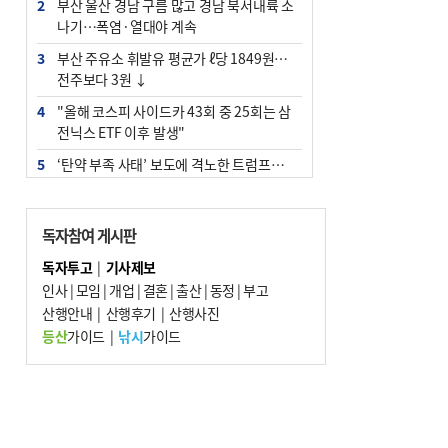
2
부산 울산 경남 구름 많고 경남 북서내륙 소
나기…폭염·열대야 계속
3
부산 주유소 휘발유 평균가 ℓ당 1849원…
전주보다 3원 ↓
4
"올해 코스피 사이드카 43회 중 25회는 삼
전닉스 ETF 이후 발생"
5
‘탄약 부족 사태’ 보도에 격노한 트럼프…
군사기밀 유출자 색출 지시
6
[속보] ‘심판 성접대’ 논란 축구협회 공식 사
독자참여 게시판
과…“현재는 부적절 행위 없어”
독자투고
|
기사제보
7
부산 앞바다에 기름 425ℓ 유출한 러시아 화
인사
|
모임
|
개업
|
결혼
|
출산
|
동정
|
부고
물선 적발
산행안내
|
산행후기
|
산행사진
8
입추 지났지만 푹푹 찐다…온열질환자 10
등산
가이드
|
낚시
가이드
년 만에 3배
9
[2026 부산청소년극지체험탐험대 현장르
포] 2회 : 하늘에서 만난 얼음의 나라
10
서울 중랑구서 흉기 난동…60대 남성 2명