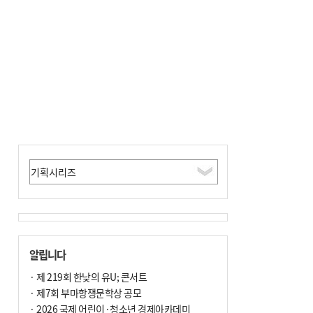
사망
알립니다
· 제 219회 한낮의 유U; 콘서트
· 제7회 부마항쟁문학상 공모
· 2026 국제 어린이·청소년 경제아카데미