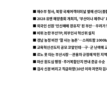
■ 해수부 청사, 북항 국제여객터미널 옆에 선다(종
■ 2028 유엔 해양총회 개최지, ‘부산이냐 제주냐’ 
■ 외국인 선원 ‘인신매매 경유지’ 된 부산…우려가
■ 비위 논란 부산TP, 외부인사 혁신위 설치
■ 르노 못 타는 부산시장…관용차 규정에 막힌 지
■ 마산 원도심 행정·주거복합단지 연내 준공 수순