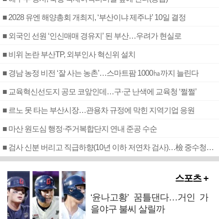
■ 2028 유엔 해양총회 개최지, ‘부산이냐 제주냐’ 10일 결정
■ 외국인 선원 ‘인신매매 경유지’ 된 부산…우려가 현실로
■ 비위 논란 부산TP, 외부인사 혁신위 설치
■ 경남 농정 비전 ‘잘 사는 농촌’…스마트팜 1000㏊까지 늘린다
■ 교육혁신선도지 공모 코앞인데…구·군 난색에 교육청 ‘쩔쩔’
■ 르노 못 타는 부산시장…관용차 규정에 막힌 지역기업 응원
■ 마산 원도심 행정·주거복합단지 연내 준공 수순
■ 검사 신분 버리고 직급하향(10년 이하 저연차 검사)…檢 중수청행 기피
스포츠 +
‘윤나고황’ 꿈틀댄다…거인 가
을야구 불씨 살릴까