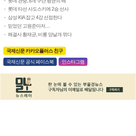
롯데 관중, 8개 구단 평균의 배
롯데 타선 사도스키에 2승 선사
삼성·KIA 잡고 4강 선점한다
믿었던 고원준마저…
해결사 황재균, 비룡 양날개 꺾다
국제신문 카카오플러스 친구
국제신문 공식 페이스북
인스타그램