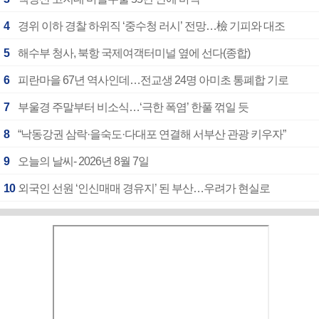
4
경위 이하 경찰 하위직 ‘중수청 러시’ 전망…檢 기피와 대조
5
해수부 청사, 북항 국제여객터미널 옆에 선다(종합)
6
피란마을 67년 역사인데…전교생 24명 아미초 통폐합 기로
7
부울경 주말부터 비소식…‘극한 폭염’ 한풀 꺾일 듯
8
“낙동강권 삼락·을숙도·다대포 연결해 서부산 관광 키우자”
9
오늘의 날씨- 2026년 8월 7일
10
외국인 선원 ‘인신매매 경유지’ 된 부산…우려가 현실로