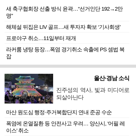
새 축구협회장 선출 방식 윤곽…“선거인단 192→2만
명”
해체설 뒤집은 LIV 골프…새 투자자 확보 ‘기사회생’
프로야구 취소…11일부터 재개
라커룸 냉탕 등장…폭염 경기취소 속출에 PS 셈법 복
잡
울산·경남 소식
진주성의 역사, 빛과 미디어로
되살아난다
마산 원도심 행정·주거복합단지 연내 준공 수순
폭염에 온열질환 등 안전사고 우려… 양산시, '어필 레
이스' 취소