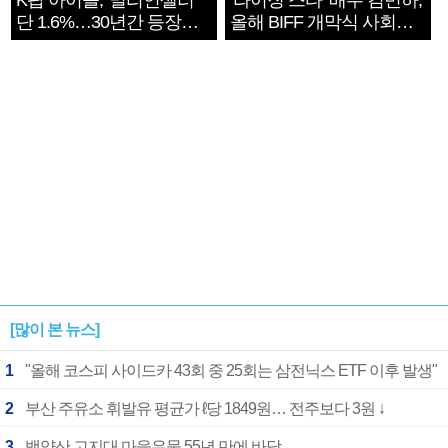
K팝 아이돌, '밀리언셀러'
‘라이징 스타’ 배우 김민하,
단 1.6%…30년간 등장
올해 BIFF 개막식 사회자
1182개팀 전수조사
확정
[많이 본 뉴스]
1
"올해 코스피 사이드카 43회 중 25회는 삼전닉스 ETF 이후 발생"
2
부산 주유소 휘발유 평균가 ℓ당 1849원… 전주보다 3원 ↓
3
백양산 고지대 마을우물 55년 만에 바닥