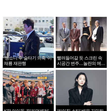
‘뺑소니 후 술타기 의혹’ 이
빨려들어갈 듯 스크린 속
재룡 재판행
시공간 변주…놀란의 메시
지는 ‘전쟁 속죄’