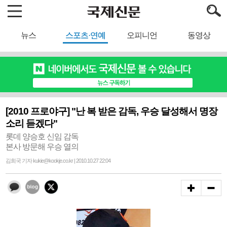
뉴스
스포츠·연예
오피니언
동영상
[2010 프로야구] "난 복 받은 감독, 우승 달성해서 명장
소리 듣겠다"
롯데 양승호 신임 감독
본사 방문해 우승 열의
김희국 기자 kukie@kookje.co.kr | 2010.10.27 22:04