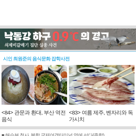
시인 최원준의 음식문화 잡학사전
<84> 관문과 환대, 부산 역전
<83> 여름 제주, 벤자리와 독
음식
가시치
■ 해수부 청사, 북항 국제여객터미널 옆에 선다(종합)