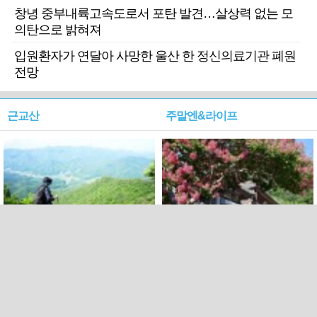
창녕 중부내륙고속도로서 포탄 발견…살상력 없는 모
의탄으로 밝혀져
입원환자가 연달아 사망한 울산 한 정신의료기관 폐원
전망
근교산
주말엔&라이프
근교산&그너머…상주·문경
폭염보다 더 뜨거워라…100
청화산~시루봉
일을 붉게 불태울 ‘선비정신’
피었네