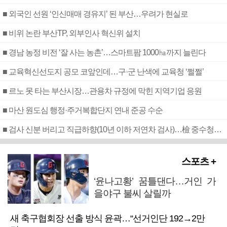
■ 외국인 선원 ‘인신매매 경유지’ 된 부산…우려가 현실로
■ 비위 논란 부산TP, 외부인사 혁신위 설치
■ 경남 농정 비전 ‘잘 사는 농촌’…스마트팜 1000㏊까지 늘린다
■ 교육혁신선도지 공모 코앞인데…구·군 난색에 교육청 ‘쩔쩔’
■ 르노 못 타는 부산시장…관용차 규정에 막힌 지역기업 응원
■ 마산 원도심 행정·주거복합단지 연내 준공 수순
■ 검사 신분 버리고 직급하향(10년 이하 저연차 검사)…檢 중수청행 기피
스포츠 +
‘윤나고황’ 꿈틀댄다…거인 가
을야구 불씨 살릴까
새 축구협회장 선출 방식 윤곽…“선거인단 192→2만