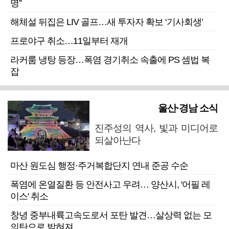
명”
해체설 뒤집은 LIV 골프…새 투자자 확보 ‘기사회생’
프로야구 취소…11일부터 재개
라커룸 냉탕 등장…폭염 경기취소 속출에 PS 셈법 복
잡
울산·경남 소식
진주성의 역사, 빛과 미디어로
되살아난다
마산 원도심 행정·주거복합단지 연내 준공 수순
폭염에 온열질환 등 안전사고 우려… 양산시, '어필 레
이스' 취소
창녕 중부내륙고속도로서 포탄 발견…살상력 없는 모
의탄으로 밝혀져