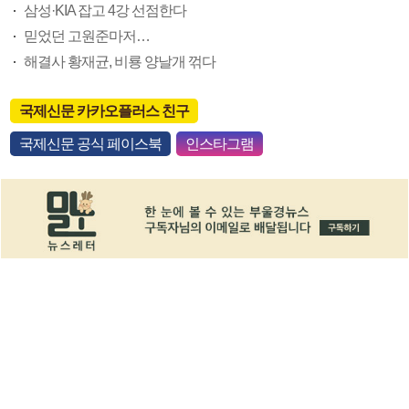
삼성·KIA 잡고 4강 선점한다
믿었던 고원준마저…
해결사 황재균, 비룡 양날개 꺾다
국제신문 카카오플러스 친구
국제신문 공식 페이스북
인스타그램