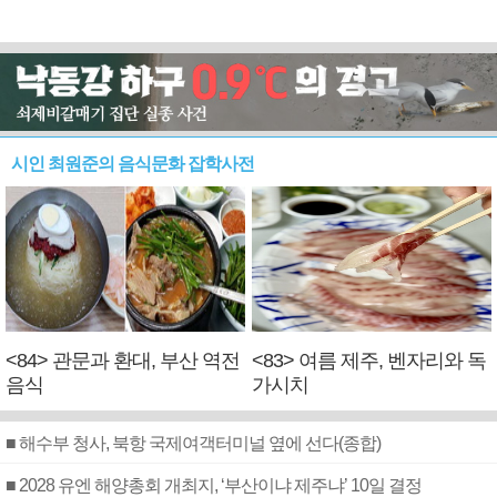
시인 최원준의 음식문화 잡학사전
<84> 관문과 환대, 부산 역전
<83> 여름 제주, 벤자리와 독
음식
가시치
■ 해수부 청사, 북항 국제여객터미널 옆에 선다(종합)
■ 2028 유엔 해양총회 개최지, ‘부산이냐 제주냐’ 10일 결정