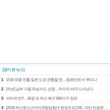
[많이 본 뉴스]
1
15호 태풍 찬홈 일본 도쿄 관통할 듯…동해안에 비 뿌리나
2
[속보] 남부 가뭄 위성서도 선명…저수지 바닥 드러났다
3
까마귀 탓?…폭염 속 부산 북구 986가구 정전
4
[2026 부산청소년극지체험탐험대 현장르포] 3회 : 석탄 탄광촌에서 북극 연구의 중심지로