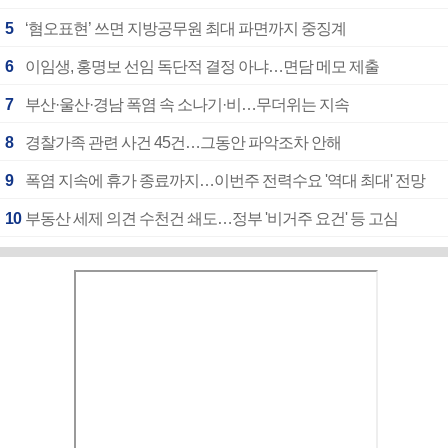
5
‘혐오표현’ 쓰면 지방공무원 최대 파면까지 중징계
6
이임생, 홍명보 선임 독단적 결정 아냐…면담 메모 제출
7
부산·울산·경남 폭염 속 소나기·비…무더위는 지속
8
경찰가족 관련 사건 45건…그동안 파악조차 안해
9
폭염 지속에 휴가 종료까지…이번주 전력수요 '역대 최대' 전망
10
부동산 세제 의견 수천건 쇄도…정부 '비거주 요건' 등 고심