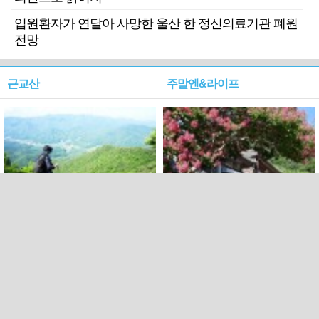
입원환자가 연달아 사망한 울산 한 정신의료기관 폐원
전망
근교산
주말엔&라이프
근교산&그너머…상주·문경
폭염보다 더 뜨거워라…100
청화산~시루봉
일을 붉게 불태울 ‘선비정신’
피었네
PC버전
엑스
페이스북
Copyright ⓒ 2015 All rights reserved by 국제신문