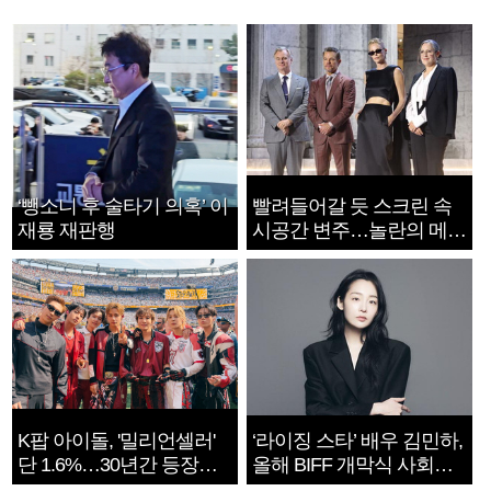
‘뺑소니 후 술타기 의혹’ 이
빨려들어갈 듯 스크린 속
재룡 재판행
시공간 변주…놀란의 메시
지는 ‘전쟁 속죄’
K팝 아이돌, '밀리언셀러'
‘라이징 스타’ 배우 김민하,
단 1.6%…30년간 등장
올해 BIFF 개막식 사회자
1182개팀 전수조사
확정