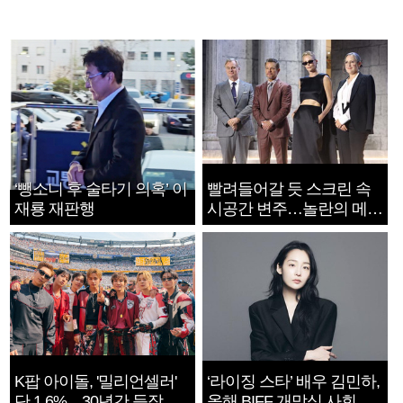
‘뺑소니 후 술타기 의혹’ 이
빨려들어갈 듯 스크린 속
재룡 재판행
시공간 변주…놀란의 메시
지는 ‘전쟁 속죄’
K팝 아이돌, '밀리언셀러'
‘라이징 스타’ 배우 김민하,
단 1.6%…30년간 등장
올해 BIFF 개막식 사회자