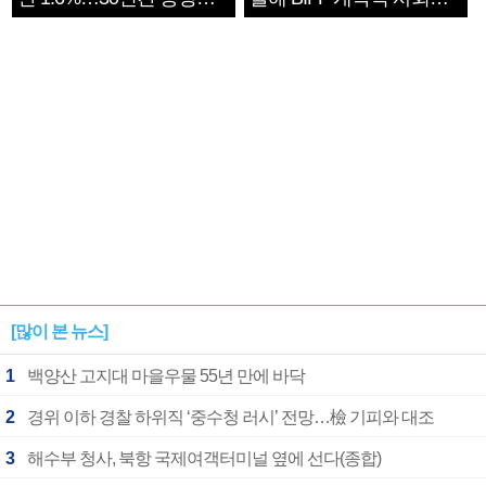
1182개팀 전수조사
확정
[많이 본 뉴스]
1
백양산 고지대 마을우물 55년 만에 바닥
2
경위 이하 경찰 하위직 ‘중수청 러시’ 전망…檢 기피와 대조
3
해수부 청사, 북항 국제여객터미널 옆에 선다(종합)