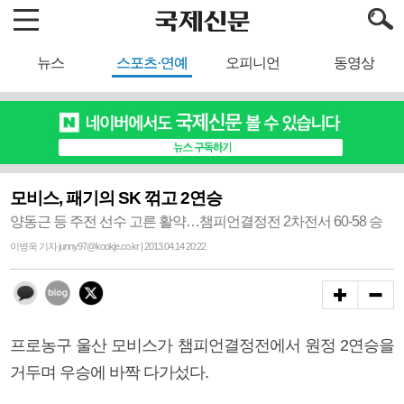
뉴스
스포츠·연예
오피니언
동영상
모비스, 패기의 SK 꺾고 2연승
양동근 등 주전 선수 고른 활약…챔피언결정전 2차전서 60-58 승
이병욱 기자 junny97@kookje.co.kr | 2013.04.14 20:22
프로농구 울산 모비스가 챔피언결정전에서 원정 2연승을
거두며 우승에 바짝 다가섰다.