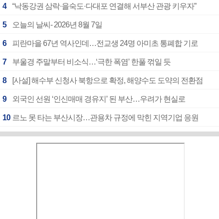
4
“낙동강권 삼락·을숙도·다대포 연결해 서부산 관광 키우자”
5
오늘의 날씨- 2026년 8월 7일
6
피란마을 67년 역사인데…전교생 24명 아미초 통폐합 기로
7
부울경 주말부터 비소식…‘극한 폭염’ 한풀 꺾일 듯
8
[사설] 해수부 신청사 북항으로 확정, 해양수도 도약의 전환점
9
외국인 선원 ‘인신매매 경유지’ 된 부산…우려가 현실로
10
르노 못 타는 부산시장…관용차 규정에 막힌 지역기업 응원