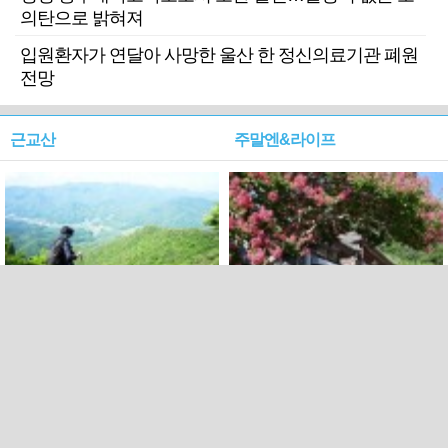
의탄으로 밝혀져
입원환자가 연달아 사망한 울산 한 정신의료기관 폐원
전망
근교산
주말엔&라이프
근교산&그너머…상주·문경
폭염보다 더 뜨거워라…100
청화산~시루봉
일을 붉게 불태울 ‘선비정신’
피었네
PC버전
엑스
페이스북