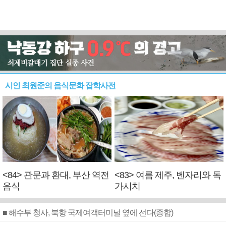
시인 최원준의 음식문화 잡학사전
<84> 관문과 환대, 부산 역전
<83> 여름 제주, 벤자리와 독
음식
가시치
■ 해수부 청사, 북항 국제여객터미널 옆에 선다(종합)