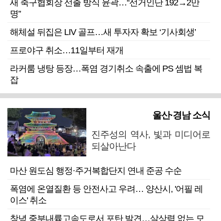
새 축구협회장 선출 방식 윤곽…“선거인단 192→2만
명”
해체설 뒤집은 LIV 골프…새 투자자 확보 ‘기사회생’
프로야구 취소…11일부터 재개
라커룸 냉탕 등장…폭염 경기취소 속출에 PS 셈법 복
잡
울산·경남 소식
진주성의 역사, 빛과 미디어로
되살아난다
마산 원도심 행정·주거복합단지 연내 준공 수순
폭염에 온열질환 등 안전사고 우려… 양산시, '어필 레
이스' 취소
창녕 중부내륙고속도로서 포탄 발견…살상력 없는 모