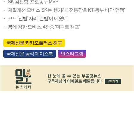
SK 김선형, 프로농구 MVP
체질개선 모비스·SK는 '헹가래', 전통강호 KT·동부 바닥 '맴맴'
코트 '진별' 자리 '뜬별'이 메웠네
봄에 강한 모비스, 4전승 '퍼펙트 챔프'
국제신문 카카오플러스 친구
국제신문 공식 페이스북
인스타그램