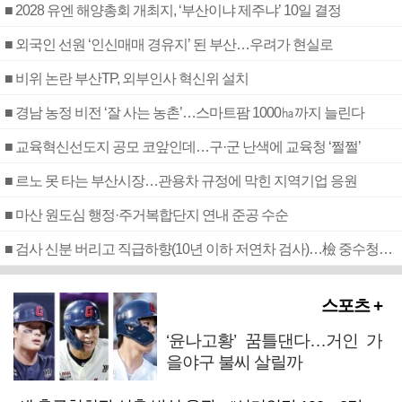
■ 2028 유엔 해양총회 개최지, ‘부산이냐 제주냐’ 10일 결정
■ 외국인 선원 ‘인신매매 경유지’ 된 부산…우려가 현실로
■ 비위 논란 부산TP, 외부인사 혁신위 설치
■ 경남 농정 비전 ‘잘 사는 농촌’…스마트팜 1000㏊까지 늘린다
■ 교육혁신선도지 공모 코앞인데…구·군 난색에 교육청 ‘쩔쩔’
■ 르노 못 타는 부산시장…관용차 규정에 막힌 지역기업 응원
■ 마산 원도심 행정·주거복합단지 연내 준공 수순
■ 검사 신분 버리고 직급하향(10년 이하 저연차 검사)…檢 중수청행 기피
스포츠 +
‘윤나고황’ 꿈틀댄다…거인 가
을야구 불씨 살릴까