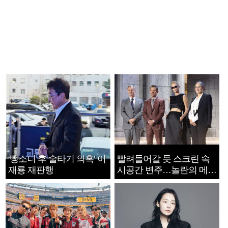
‘뺑소니 후 술타기 의혹’ 이
빨려들어갈 듯 스크린 속
재룡 재판행
시공간 변주…놀란의 메시
지는 ‘전쟁 속죄’