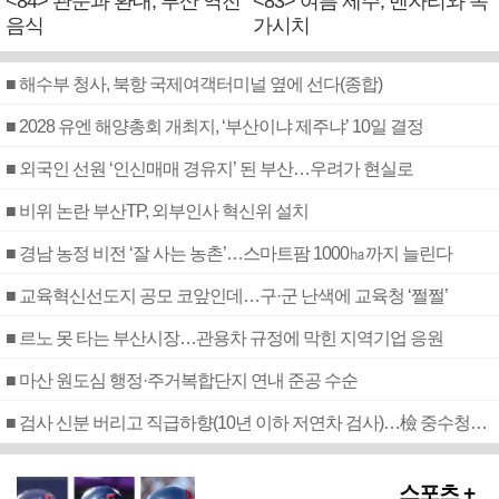
<84> 관문과 환대, 부산 역전
<83> 여름 제주, 벤자리와 독
음식
가시치
■ 해수부 청사, 북항 국제여객터미널 옆에 선다(종합)
■ 2028 유엔 해양총회 개최지, ‘부산이냐 제주냐’ 10일 결정
■ 외국인 선원 ‘인신매매 경유지’ 된 부산…우려가 현실로
■ 비위 논란 부산TP, 외부인사 혁신위 설치
■ 경남 농정 비전 ‘잘 사는 농촌’…스마트팜 1000㏊까지 늘린다
■ 교육혁신선도지 공모 코앞인데…구·군 난색에 교육청 ‘쩔쩔’
■ 르노 못 타는 부산시장…관용차 규정에 막힌 지역기업 응원
■ 마산 원도심 행정·주거복합단지 연내 준공 수순
■ 검사 신분 버리고 직급하향(10년 이하 저연차 검사)…檢 중수청행 기피
스포츠 +