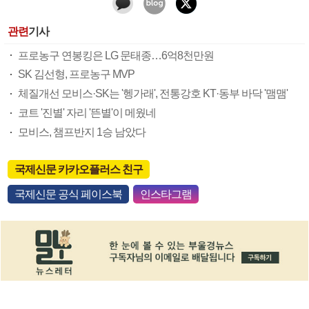
관련
기사
프로농구 연봉킹은 LG 문태종…6억8천만원
SK 김선형, 프로농구 MVP
체질개선 모비스·SK는 '헹가래', 전통강호 KT·동부 바닥 '맴맴'
코트 '진별' 자리 '뜬별'이 메웠네
모비스, 챔프반지 1승 남았다
국제신문 카카오플러스 친구
국제신문 공식 페이스북
인스타그램