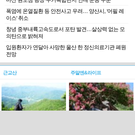
마산 원도심 행정·주거복합단지 연내 준공 수순
폭염에 온열질환 등 안전사고 우려… 양산시, '어필 레
이스' 취소
창녕 중부내륙고속도로서 포탄 발견…살상력 없는 모
의탄으로 밝혀져
입원환자가 연달아 사망한 울산 한 정신의료기관 폐원
전망
근교산
주말엔&라이프
근교산&그너머…상주·문경
폭염보다 더 뜨거워라…100