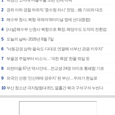
1
백양산 고지대 마을우물 55년 만에 바닥
2
경위 이하 경찰 하위직 ‘중수청 러시’ 전망…檢 기피와 대조
3
해수부 청사, 북항 국제여객터미널 옆에 선다(종합)
4
[사설] 해수부 신청사 북항으로 확정, 해양수도 도약의 전환점
5
오늘의 날씨- 2026년 8월 7일
6
“낙동강권 삼락·을숙도·다대포 연결해 서부산 관광 키우자”
7
부울경 주말부터 비소식…‘극한 폭염’ 한풀 꺾일 듯
8
피란마을 67년 역사인데…전교생 24명 아미초 통폐합 기로
9
외국인 선원 ‘인신매매 경유지’ 된 부산…우려가 현실로
10
부산 청소년 극지탐험대 8인, 열흘간 북극 구석구석 누빈다