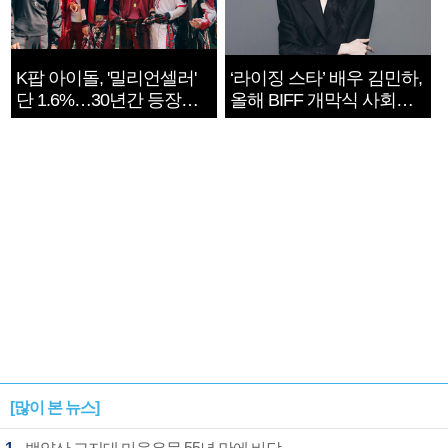
K팝 아이돌, '밀리언셀러'
‘라이징 스타’ 배우 김민하,
단 1.6%…30년간 등장
올해 BIFF 개막식 사회자
1182개팀 전수조사
확정
[많이 본 뉴스]