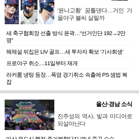
‘윤나고황’ 꿈틀댄다…거인 가
을야구 불씨 살릴까
새 축구협회장 선출 방식 윤곽…“선거인단 192→2만
명”
해체설 뒤집은 LIV 골프…새 투자자 확보 ‘기사회생’
프로야구 취소…11일부터 재개
라커룸 냉탕 등장…폭염 경기취소 속출에 PS 셈법 복
잡
울산·경남 소식
진주성의 역사, 빛과 미디어로
되살아난다