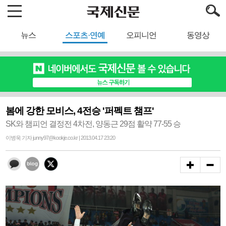
뉴스
스포츠·연예
오피니언
동영상
봄에 강한 모비스, 4전승 '퍼펙트 챔프'
SK와 챔피언 결정전 4차전, 양동근 29점 활약 77-55 승
이병욱 기자 junny97@kookje.co.kr | 2013.04.17 23:20