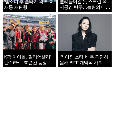
‘뺑소니 후 술타기 의혹’ 이
빨려들어갈 듯 스크린 속
재룡 재판행
시공간 변주…놀란의 메시
지는 ‘전쟁 속죄’
K팝 아이돌, '밀리언셀러'
‘라이징 스타’ 배우 김민하,
단 1.6%…30년간 등장
올해 BIFF 개막식 사회자
1182개팀 전수조사
확정