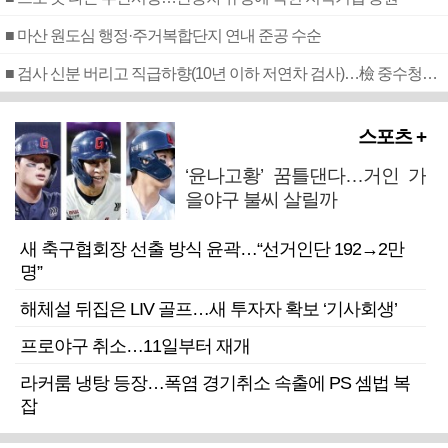
■ 마산 원도심 행정·주거복합단지 연내 준공 수순
■ 검사 신분 버리고 직급하향(10년 이하 저연차 검사)…檢 중수청행 기피
스포츠 +
‘윤나고황’ 꿈틀댄다…거인 가
을야구 불씨 살릴까
새 축구협회장 선출 방식 윤곽…“선거인단 192→2만
명”
해체설 뒤집은 LIV 골프…새 투자자 확보 ‘기사회생’
프로야구 취소…11일부터 재개
라커룸 냉탕 등장…폭염 경기취소 속출에 PS 셈법 복
잡