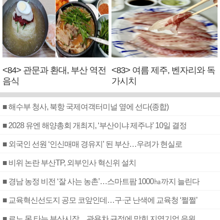
<84> 관문과 환대, 부산 역전
<83> 여름 제주, 벤자리와 독
음식
가시치
■ 해수부 청사, 북항 국제여객터미널 옆에 선다(종합)
■ 2028 유엔 해양총회 개최지, ‘부산이냐 제주냐’ 10일 결정
■ 외국인 선원 ‘인신매매 경유지’ 된 부산…우려가 현실로
■ 비위 논란 부산TP, 외부인사 혁신위 설치
■ 경남 농정 비전 ‘잘 사는 농촌’…스마트팜 1000㏊까지 늘린다
■ 교육혁신선도지 공모 코앞인데…구·군 난색에 교육청 ‘쩔쩔’
■ 르노 못 타는 부산시장…관용차 규정에 막힌 지역기업 응원