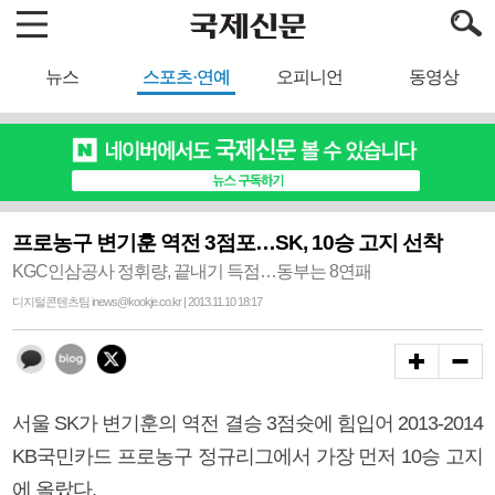
뉴스
스포츠·연예
오피니언
동영상
프로농구 변기훈 역전 3점포…SK, 10승 고지 선착
KGC인삼공사 정휘량, 끝내기 득점…동부는 8연패
디지털콘텐츠팀 inews@kookje.co.kr | 2013.11.10 18:17
서울 SK가 변기훈의 역전 결승 3점슛에 힘입어 2013-2014
KB국민카드 프로농구 정규리그에서 가장 먼저 10승 고지
에 올랐다.