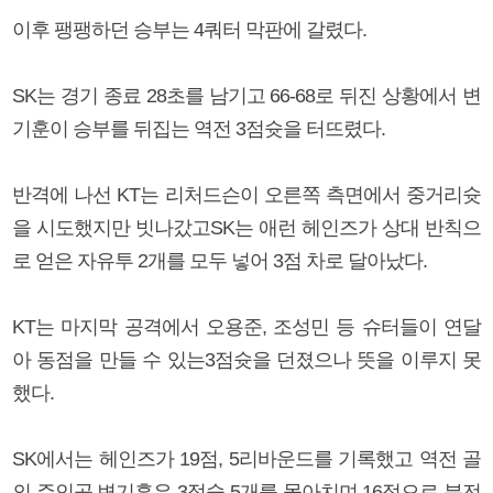
이후 팽팽하던 승부는 4쿼터 막판에 갈렸다.
SK는 경기 종료 28초를 남기고 66-68로 뒤진 상황에서 변
기훈이 승부를 뒤집는 역전 3점슛을 터뜨렸다.
반격에 나선 KT는 리처드슨이 오른쪽 측면에서 중거리슛
을 시도했지만 빗나갔고SK는 애런 헤인즈가 상대 반칙으
로 얻은 자유투 2개를 모두 넣어 3점 차로 달아났다.
KT는 마지막 공격에서 오용준, 조성민 등 슈터들이 연달
아 동점을 만들 수 있는3점슛을 던졌으나 뜻을 이루지 못
했다.
SK에서는 헤인즈가 19점, 5리바운드를 기록했고 역전 골
의 주인공 변기훈은 3점슛 5개를 몰아치며 16점으로 분전