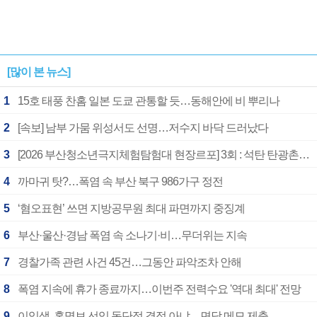
[많이 본 뉴스]
1
15호 태풍 찬홈 일본 도쿄 관통할 듯…동해안에 비 뿌리나
2
[속보] 남부 가뭄 위성서도 선명…저수지 바닥 드러났다
3
[2026 부산청소년극지체험탐험대 현장르포] 3회 : 석탄 탄광촌에서 북극 연구의 중심지로
4
까마귀 탓?…폭염 속 부산 북구 986가구 정전
5
‘혐오표현’ 쓰면 지방공무원 최대 파면까지 중징계
6
부산·울산·경남 폭염 속 소나기·비…무더위는 지속
7
경찰가족 관련 사건 45건…그동안 파악조차 안해
8
폭염 지속에 휴가 종료까지…이번주 전력수요 '역대 최대' 전망
9
이임생, 홍명보 선임 독단적 결정 아냐…면담 메모 제출