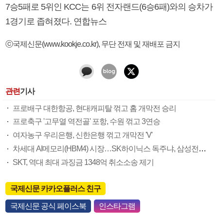
7승5패로 5위인 KCC는 6위 전자랜드(6승6패)와의 승차가
1경기로 좁혀졌다. 연합뉴스
ⓒ국제신문(www.kookje.co.kr), 무단 전재 및 재배포 금지
관련
기사
프로배구 대한항공, 현대캐피탈 꺾고 홈 개막전 승리
프로축구 '고무열 역전골' 포항, 수원 꺾고 3연승
여자농구 우리은행, 신한은행 꺾고 개막전 'V'
차세대 AI메모리(HBM4) 시장…SK하이닉스 독주냐, 삼성전자 뒤집기냐
SKT, 역대 최대 과징금 1348억 취소소송 제기
국제신문 카카오플러스 친구
국제신문 공식 페이스북
인스타그램