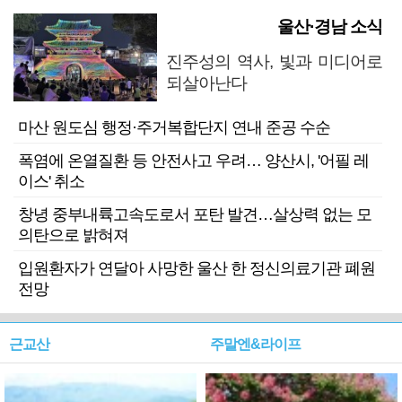
울산·경남 소식
진주성의 역사, 빛과 미디어로
되살아난다
마산 원도심 행정·주거복합단지 연내 준공 수순
폭염에 온열질환 등 안전사고 우려… 양산시, '어필 레
이스' 취소
창녕 중부내륙고속도로서 포탄 발견…살상력 없는 모
의탄으로 밝혀져
입원환자가 연달아 사망한 울산 한 정신의료기관 폐원
전망
근교산
주말엔&라이프