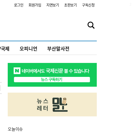
2
로그인
회원가입
지면보기
초판보기
구독신청
V국제
오피니언
부산말사전
오늘
이슈