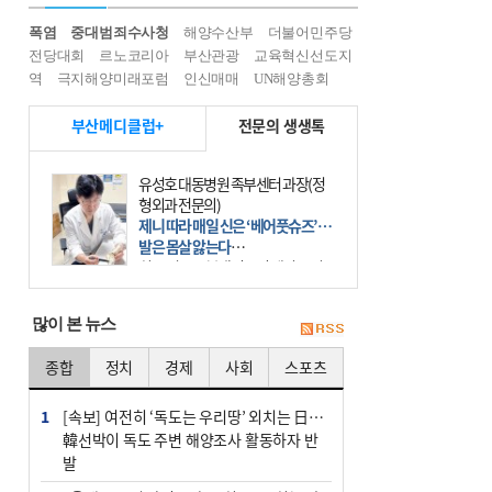
폭염
중대범죄수사청
해양수산부
더불어민주당
전당대회
르노코리아
부산관광
교육혁신선도지
역
극지해양미래포럼
인신매매
UN해양총회
부산메디클럽+
전문의 생생톡
장민희김용기내과의원과장
하루 500㎉ 줄이면 한주 0.5㎏ 감
량…비만치료는 장기전
비만은 이제 더는 체중이나 체형의 문
제가 아니다. 하나의 질병으로 인지
하고 치료와 관리를 해야 한다. 세계
보건기구(WHO)는 이미 1994년 비만
많이 본 뉴스
을 인류의 중요한
종합
정치
경제
사회
스포츠
1
[속보] 여전히 ‘독도는 우리땅’ 외치는 日…
韓선박이 독도 주변 해양조사 활동하자 반
발