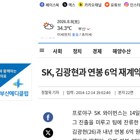
페이스북
엑스
카카오채널
유튜브
인스
사회
정치
경제
해양수산
SK, 김광현과 연봉 6억 재계
정철욱 기자
| 입력 : 2014-12-14 19:02:40
| 본지 22면
프로야구 SK 와이번스는 14
그 진출을 미루고 팀에 잔류한
김광현(26)과 내년 연봉 6억 