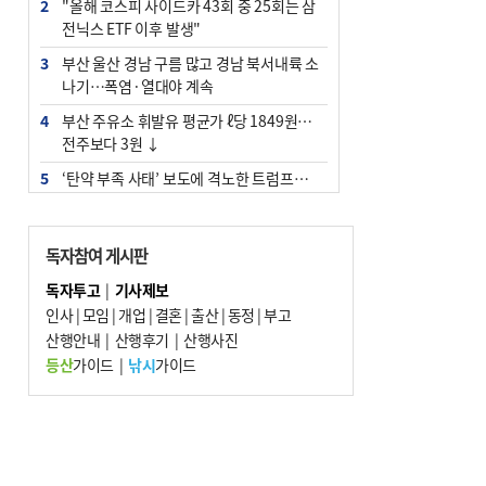
2
"올해 코스피 사이드카 43회 중 25회는 삼
전닉스 ETF 이후 발생"
3
부산 울산 경남 구름 많고 경남 북서내륙 소
나기…폭염·열대야 계속
4
부산 주유소 휘발유 평균가 ℓ당 1849원…
전주보다 3원 ↓
5
‘탄약 부족 사태’ 보도에 격노한 트럼프…
군사기밀 유출자 색출 지시
6
부산 앞바다에 기름 425ℓ 유출한 러시아 화
독자참여 게시판
물선 적발
독자투고
|
기사제보
7
[2026 부산청소년극지체험탐험대 현장르
인사
|
모임
|
개업
|
결혼
|
출산
|
동정
|
부고
포] 2회 : 하늘에서 만난 얼음의 나라
산행안내
|
산행후기
|
산행사진
8
입추 지났지만 푹푹 찐다…온열질환자 10
등산
가이드
|
낚시
가이드
년 만에 3배
9
[속보] ‘심판 성접대’ 논란 축구협회 공식 사
과…“현재는 부적절 행위 없어”
10
서울 중랑구서 흉기 난동…60대 남성 2명