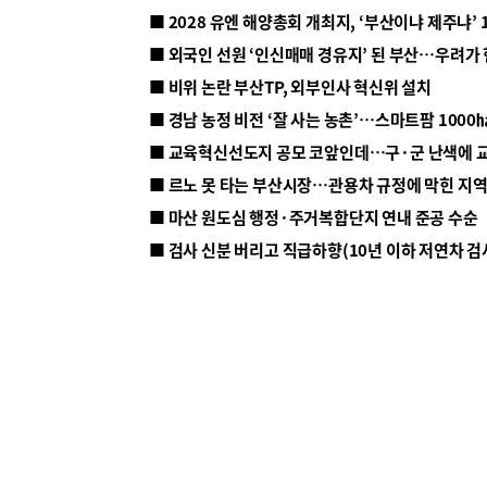
■ 2028 유엔 해양총회 개최지, ‘부산이냐 제주냐’ 
■ 외국인 선원 ‘인신매매 경유지’ 된 부산…우려가
■ 비위 논란 부산TP, 외부인사 혁신위 설치
■ 르노 못 타는 부산시장…관용차 규정에 막힌 지
■ 마산 원도심 행정·주거복합단지 연내 준공 수순