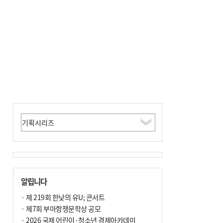
사망
알립니다
· 제 219회 한낮의 유U; 콘서트
· 제7회 부마항쟁문학상 공모
· 2026 국제 어린이·청소년 경제아카데미