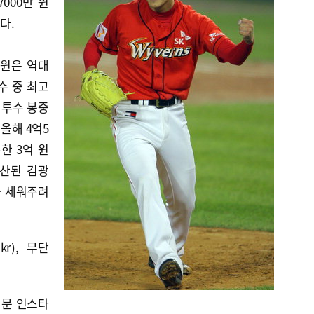
000만 원
다.
 원은 역대
수 중 최고
 투수 봉중
 올해 4억5
한 3억 원
무산된 김광
을 세워주려
kr), 무단
신문 인스타