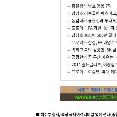
홈런왕 박병호 연봉 7억
강정호 러브콜한 피츠버그,
동갑내기 류현진과 투타 맞
프로야구 FA 과열, 등급제
강정호 포스팅 500만 달러 
프로야구 삼성, FA 배영수
빅리그 불발 김광현, SK 
김광현의 꿈 무산 이유는…
2014 골든글러브, 이승엽
프로야구 이승엽, 역대 최
■ 해수부 청사, 북항 국제여객터미널 옆에 선다(종