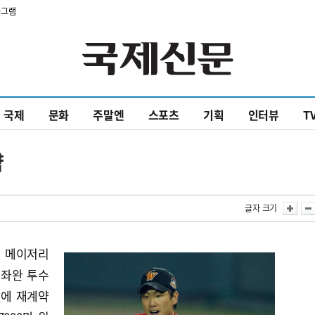
타그램
국제
문화
주말엔
스포츠
기획
인터뷰
T
약
글자 크기
일 메이저리
 좌완 투수
원에 재계약