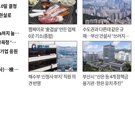
10일 결정
 현실로
짬짜미로 ‘金겹살’ 만든 업체
수도권과 다른데 같은 규
■ 경남 농정 비전 ‘잘 사는 농촌’…스마트팜 1000㏊까지 늘린다
6곳 기소(종합)
제…부산 건설사 “쓰러지기
■ 교육혁신선도지 공모 코앞인데…구·군 난색에 교육청 ‘쩔쩔’
직전”
역기업 응원
■ 검사 신분 버리고 직급하향(10년 이하 저연차 검사)…檢 중수청행 기피
해수부 ‘신청사 부지’ 직원 의
부산시 “산은 등 4개 정책금
견 반영
융기관·한은 유치 추진”