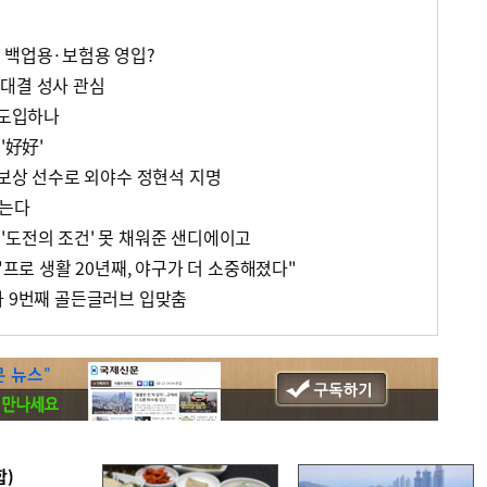
 백업용·보험용 영입?
대결 성사 관심
 도입하나
'好好'
 보상 선수로 외야수 정현석 지명
남는다
'도전의 조건' 못 채워준 샌디에이고
 "프로 생활 20년째, 야구가 더 소중해졌다"
다 9번째 골든글러브 입맞춤
합)