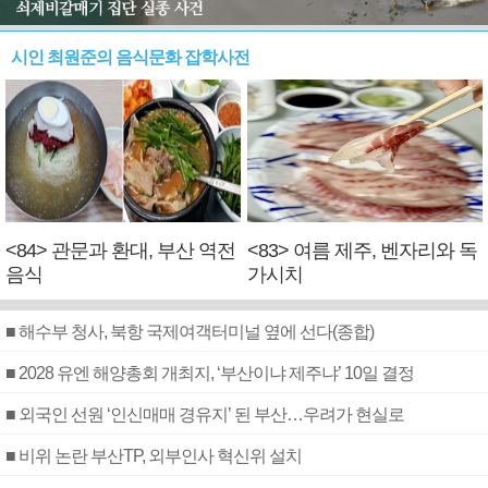
시인 최원준의 음식문화 잡학사전
<84> 관문과 환대, 부산 역전
<83> 여름 제주, 벤자리와 독
음식
가시치
■ 해수부 청사, 북항 국제여객터미널 옆에 선다(종합)
■ 2028 유엔 해양총회 개최지, ‘부산이냐 제주냐’ 10일 결정
■ 외국인 선원 ‘인신매매 경유지’ 된 부산…우려가 현실로
■ 비위 논란 부산TP, 외부인사 혁신위 설치