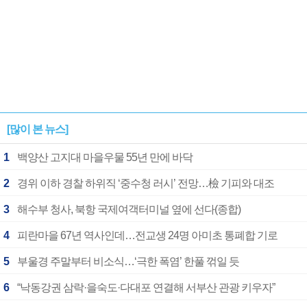
[많이 본 뉴스]
1
백양산 고지대 마을우물 55년 만에 바닥
2
경위 이하 경찰 하위직 ‘중수청 러시’ 전망…檢 기피와 대조
3
해수부 청사, 북항 국제여객터미널 옆에 선다(종합)
4
피란마을 67년 역사인데…전교생 24명 아미초 통폐합 기로
5
부울경 주말부터 비소식…‘극한 폭염’ 한풀 꺾일 듯
6
“낙동강권 삼락·을숙도·다대포 연결해 서부산 관광 키우자”