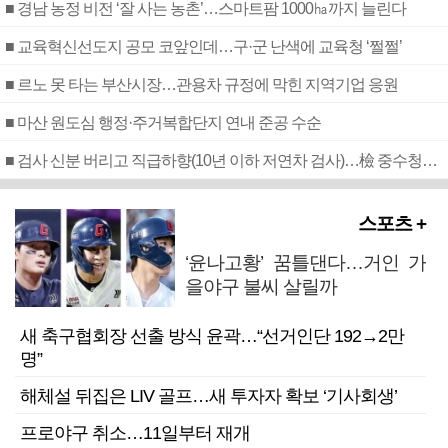
■ 경남 농정 비전 ‘잘 사는 농촌’…스마트팜 1000㏊까지 늘린다
■ 교육혁신선도지 공모 코앞인데…구·군 난색에 교육청 ‘쩔쩔’
■ 르노 못 타는 부산시장…관용차 규정에 막힌 지역기업 응원
■ 마산 원도심 행정·주거복합단지 연내 준공 수순
■ 검사 신분 버리고 직급하향(10년 이하 저연차 검사)…檢 중수청행 기피
스포츠 +
‘윤나고황’ 꿈틀댄다…거인 가
을야구 불씨 살릴까
새 축구협회장 선출 방식 윤곽…“선거인단 192→2만
명”
해체설 뒤집은 LIV 골프…새 투자자 확보 ‘기사회생’
프로야구 취소…11일부터 재개