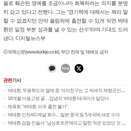
물로 훼손된 명예를 조금이나마 회복하려는 의지를 분명
히 갖고 있다고 전했다. 그는 "경기력에 대해서는 뭐라 말
할 수 없겠지만 만약 올림픽에 출전할 수 있게 되면 박태
환은 일정 부분 성과를 낼 수 있는 선수"라며 기대도 드러
냈다. 디지털뉴스부
ⓒ국제신문(www.kookje.co.kr), 무단 전재 및 재배포 금지
관련
기사
박태환, 무용학도와 열애 중 ‘여자친구는 고 박세직 재향군인회 회장 손녀’
18개월 마음고생 끝…집념의 박태환 태극마크 달았다
체육회 "박태환, 리우 출전 불가"
박태환 인천AG 메달 회수…일본 중국 등 5개국에 새로 수여
박태환 검찰 진술서 "남성호르몬제라고 말한 적은 있었던 것 같다"