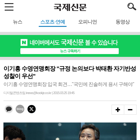
뉴스
스포츠·연예
오피니언
동영상
이기흥 수영연맹회장 "규정 논의보다 박태환 자기반성
성찰이 우선"
이기흥 수영연맹회장 입국 회견…"국민에 진솔하게 용서 구해야"
디지털콘텐츠팀 inews@kookje.co.kr | 2015.03.25 19:45