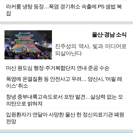
라커룸 냉탕 등장…폭염 경기취소 속출에 PS 셈법 복
잡
울산·경남 소식
진주성의 역사, 빛과 미디어로
되살아난다
마산 원도심 행정·주거복합단지 연내 준공 수순
폭염에 온열질환 등 안전사고 우려… 양산시, '어필 레
이스' 취소
창녕 중부내륙고속도로서 포탄 발견…살상력 없는 모
의탄으로 밝혀져
입원환자가 연달아 사망한 울산 한 정신의료기관 폐원
전망