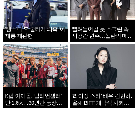
‘뺑소니 후 술타기 의혹’ 이
빨려들어갈 듯 스크린 속
재룡 재판행
시공간 변주…놀란의 메시
지는 ‘전쟁 속죄’
K팝 아이돌, '밀리언셀러'
‘라이징 스타’ 배우 김민하,
단 1.6%…30년간 등장
올해 BIFF 개막식 사회자
1182개팀 전수조사
확정