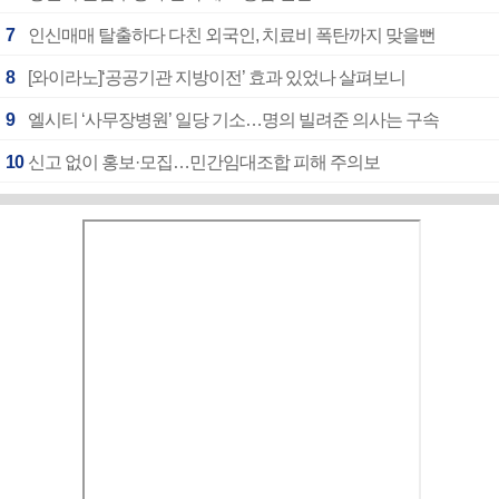
7
인신매매 탈출하다 다친 외국인, 치료비 폭탄까지 맞을뻔
8
[와이라노]‘공공기관 지방이전’ 효과 있었나 살펴보니
9
엘시티 ‘사무장병원’ 일당 기소…명의 빌려준 의사는 구속
10
신고 없이 홍보·모집…민간임대조합 피해 주의보