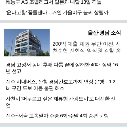
韓농구 AG 조별리그서 일본과 내달 13일 격돌
‘윤나고황’ 꿈틀댄다…거인 가을야구 불씨 살릴까
울산·경남 소식
200억 대출 채권 무단 이전, 사
천수협 전현직 임직원 검찰 송
치
경남 고성서 동네 후배 다툼 끝에 살해한 40대 징역 16
년 선고
진주 시내버스, 산청 경남간호고까지 연장 운행…1.2
㎞ 구간 도보 이동 불편 해소
사천시 ‘머무르고 싶은 체류형 관광도시’로 대전환 선
언
진주~서울 고속열차 주중 6회·주말 4회 증편 운행