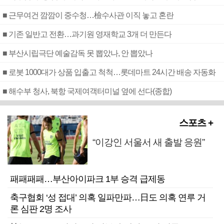
■ 근무여건 깜깜이 중수청…檢수사관 이직 놓고 혼란
■ 기존 일반고 전환…과기원 영재학교 3개 더 만든다
■ 부산시립극단 예술감독 못 뽑았나, 안 뽑았나
■ 로봇 1000대가 상품 입출고 척척…롯데마트 24시간 배송 자동화
■ 해수부 청사, 북항 국제여객터미널 옆에 선다(종합)
스포츠 +
“이강인 서울서 새 출발 응원”
패패패패…부산아이파크 1부 승격 급제동
축구협회 ‘성 접대’ 의혹 일파만파…日도 의혹 연루 거
론 심판 2명 조사