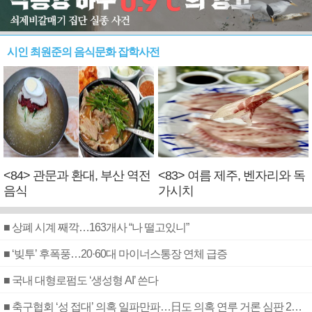
시인 최원준의 음식문화 잡학사전
<84> 관문과 환대, 부산 역전
<83> 여름 제주, 벤자리와 독
음식
가시치
■ 상폐 시계 째깍…163개사 “나 떨고있니”
■ ‘빚투’ 후폭풍…20·60대 마이너스통장 연체 급증
■ 국내 대형로펌도 ‘생성형 AI’ 쓴다
■ 축구협회 ‘성 접대’ 의혹 일파만파…日도 의혹 연루 거론 심판 2명 조사