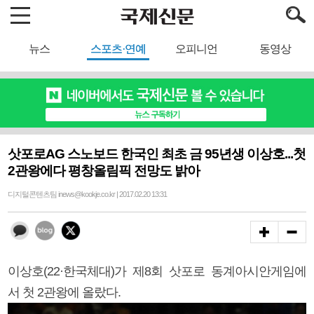
뉴스
스포츠·연예
오피니언
동영상
삿포로AG 스노보드 한국인 최초 금 95년생 이상호...첫
2관왕에다 평창올림픽 전망도 밝아
디지털콘텐츠팀 inews@kookje.co.kr | 2017.02.20 13:31
이상호(22·한국체대)가 제8회 삿포로 동계아시안게임에
서 첫 2관왕에 올랐다.