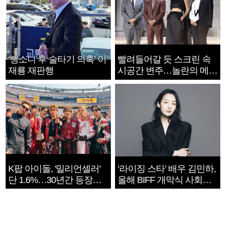
‘뺑소니 후 술타기 의혹’ 이
빨려들어갈 듯 스크린 속
재룡 재판행
시공간 변주…놀란의 메시
지는 ‘전쟁 속죄’
K팝 아이돌, '밀리언셀러'
‘라이징 스타’ 배우 김민하,
단 1.6%…30년간 등장
올해 BIFF 개막식 사회자
1182개팀 전수조사
확정