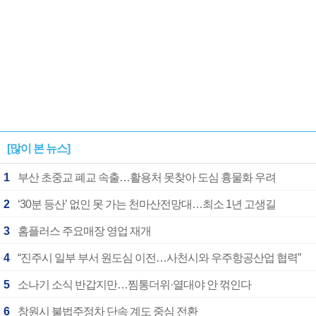
[많이 본 뉴스]
1
부산 초중교 폐교 속출…활용처 못찾아 도심 흉물화 우려
2
‘30분 등산’ 없인 못 가는 천마산전망대…최소 1년 고생길
3
홈플러스 주요매장 영업 재개
4
“진주시 일부 부서 원도심 이전…사천시와 우주항공산업 협력”
5
소나기 소식 반갑지만…찜통더위·열대야 안 꺾인다
6
창원시 불법주정차 단속 계도 중심 전환