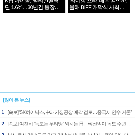
K팝 아이돌, '밀리언셀러'
‘라이징 스타’ 배우 김민하,
단 1.6%…30년간 등장
올해 BIFF 개막식 사회자
1182개팀 전수조사
확정
[많이 본 뉴스]
1
[속보]“SK하이닉스, 中패키징공장 매각 검토…중국서 인수 거론”
2
[속보] 여전히 ‘독도는 우리땅’ 외치는 日…韓선박이 독도 주변 해양조사 활동하자 반발