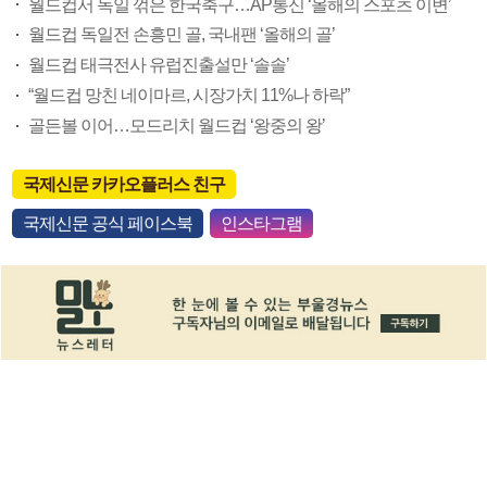
월드컵서 독일 꺾은 한국축구…AP통신 ‘올해의 스포츠 이변’
월드컵 독일전 손흥민 골, 국내팬 ‘올해의 골’
월드컵 태극전사 유럽진출설만 ‘솔솔’
“월드컵 망친 네이마르, 시장가치 11%나 하락”
골든볼 이어…모드리치 월드컵 ‘왕중의 왕’
국제신문 카카오플러스 친구
국제신문 공식 페이스북
인스타그램