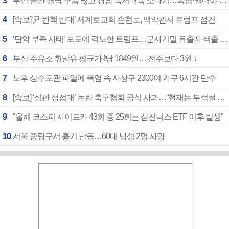
3
부산 울산 경남 구름 많고 경남 북서내륙 소나기…폭염·열대야 계속
4
[속보]‘尹 탄핵 반대’ 세계로교회 손현보, 백악관서 트럼프 접견
5
‘탄약 부족 사태’ 보도에 격노한 트럼프…군사기밀 유출자 색출 지시
6
부산 주유소 휘발유 평균가 ℓ당 1849원… 전주보다 3원 ↓
7
노후 상수도관 파열에 폭염 속 사상구 2300여 가구 6시간 단수
8
[속보] ‘심판 성접대’ 논란 축구협회 공식 사과…“현재는 부적절 행위 없어”
9
"올해 코스피 사이드카 43회 중 25회는 삼전닉스 ETF 이후 발생"
10
서울 중랑구서 흉기 난동…60대 남성 2명 사망