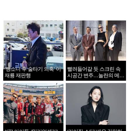
‘뺑소니 후 술타기 의혹’ 이
빨려들어갈 듯 스크린 속
재룡 재판행
시공간 변주…놀란의 메시
지는 ‘전쟁 속죄’