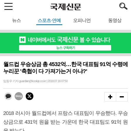
뉴스
스포츠·연예
오피니언
동영상
월드컵 우승상금 총 4532억…한국 대표팀 91억 수령에
누리꾼 '축협이 다 가져가는거 아냐?'
임동우 기자 guardian@kookje.co.kr | 2018.07.16 07:50
2018 러시아 월드컵에서 프랑스 대표팀이 우승했다. 우승
상금으로 431억 원을 받는 가운데 한국 대표팀도 91억 원
을 받는다.