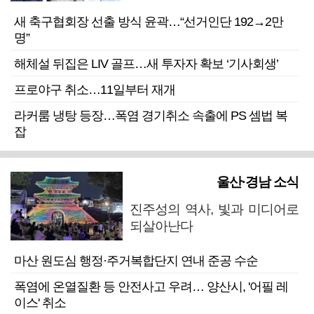
새 축구협회장 선출 방식 윤곽…“선거인단 192→2만
명”
해체설 뒤집은 LIV 골프…새 투자자 확보 ‘기사회생’
프로야구 취소…11일부터 재개
라커룸 냉탕 등장…폭염 경기취소 속출에 PS 셈법 복
잡
울산·경남 소식
진주성의 역사, 빛과 미디어로
되살아난다
마산 원도심 행정·주거복합단지 연내 준공 수순
폭염에 온열질환 등 안전사고 우려… 양산시, '어필 레
이스' 취소