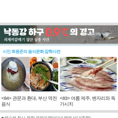
시인 최원준의 음식문화 잡학사전
<84> 관문과 환대, 부산 역전
<83> 여름 제주, 벤자리와 독
음식
가시치
■ 해수부 청사, 북항 국제여객터미널 옆에 선다(종합)