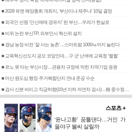
■ 2028 유엔 해양총회 개최지, ‘부산이냐 제주냐’ 10일 결정
■ 외국인 선원 ‘인신매매 경유지’ 된 부산…우려가 현실로
■ 비위 논란 부산TP, 외부인사 혁신위 설치
■ 경남 농정 비전 ‘잘 사는 농촌’…스마트팜 1000㏊까지 늘린다
■ 교육혁신선도지 공모 코앞인데…구·군 난색에 교육청 ‘쩔쩔’
■ 르노 못 타는 부산시장…관용차 규정에 막힌 지역기업 응원
■ 마산 원도심 행정·주거복합단지 연내 준공 수순
■ 검사 신분 버리고 직급하향(10년 이하 저연차 검사)…檢 중수청행 기피
스포츠 +
‘윤나고황’ 꿈틀댄다…거인 가
을야구 불씨 살릴까