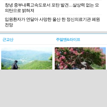
창녕 중부내륙고속도로서 포탄 발견…살상력 없는 모
의탄으로 밝혀져
입원환자가 연달아 사망한 울산 한 정신의료기관 폐원
전망
근교산
주말엔&라이프
근교산&그너머…상주·문경
폭염보다 더 뜨거워라…100
청화산~시루봉
일을 붉게 불태울 ‘선비정신’
피었네