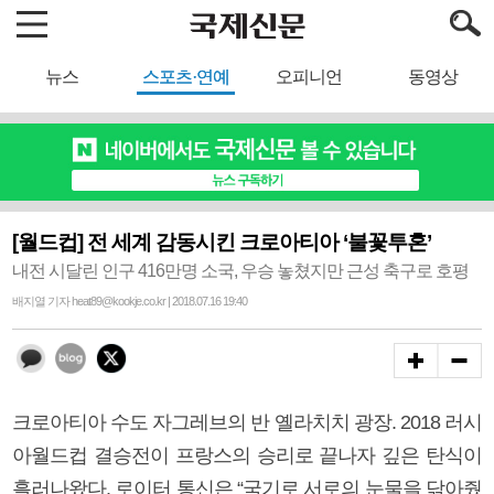
뉴스
스포츠·연예
오피니언
동영상
[월드컵] 전 세계 감동시킨 크로아티아 ‘불꽃투혼’
내전 시달린 인구 416만명 소국, 우승 놓쳤지만 근성 축구로 호평
배지열 기자 heat89@kookje.co.kr | 2018.07.16 19:40
크로아티아 수도 자그레브의 반 옐라치치 광장. 2018 러시
아월드컵 결승전이 프랑스의 승리로 끝나자 깊은 탄식이
흘러나왔다. 로이터 통신은 “국기로 서로의 눈물을 닦아줬