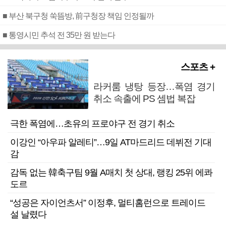
■ 부산 북구청 쑥뜸방, 前구청장 책임 인정될까
■ 통영시민 추석 전 35만 원 받는다
스포츠 +
라커룸 냉탕 등장…폭염 경기
취소 속출에 PS 셈법 복잡
극한 폭염에…초유의 프로야구 전 경기 취소
이강인 “아우파 알레티”…9일 AT마드리드 데뷔전 기대
감
감독 없는 韓축구팀 9월 A매치 첫 상대, 랭킹 25위 에콰
도르
“성공은 자이언츠서” 이정후, 멀티홈런으로 트레이드
설 날렸다