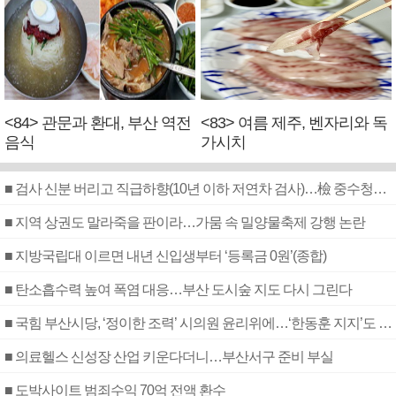
<84> 관문과 환대, 부산 역전
<83> 여름 제주, 벤자리와 독
음식
가시치
■ 검사 신분 버리고 직급하향(10년 이하 저연차 검사)…檢 중수청행 기피
■ 지역 상권도 말라죽을 판이라…가뭄 속 밀양물축제 강행 논란
■ 지방국립대 이르면 내년 신입생부터 ‘등록금 0원’(종합)
■ 탄소흡수력 높여 폭염 대응…부산 도시숲 지도 다시 그린다
■ 국힘 부산시당, ‘정이한 조력’ 시의원 윤리위에…‘한동훈 지지’도 신고접수
■ 의료헬스 신성장 산업 키운다더니…부산서구 준비 부실
■ 도박사이트 범죄수익 70억 전액 환수