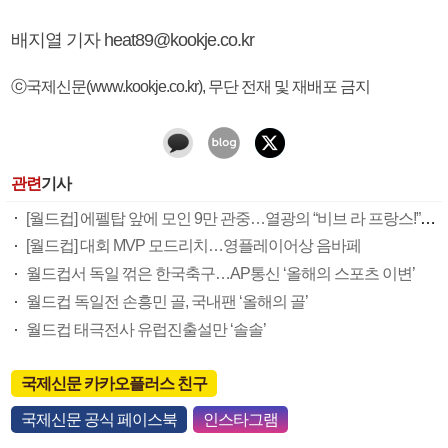
배지열 기자 heat89@kookje.co.kr
ⓒ국제신문(www.kookje.co.kr), 무단 전재 및 재배포 금지
관련
기사
[월드컵] 에펠탑 앞에 모인 9만 관중…열광의 “비브 라 프랑스!”(프랑스 만세)
[월드컵] 대회 MVP 모드리치…영플레이어상 음바페
월드컵서 독일 꺾은 한국축구…AP통신 ‘올해의 스포츠 이변’
월드컵 독일전 손흥민 골, 국내팬 ‘올해의 골’
월드컵 태극전사 유럽진출설만 ‘솔솔’
국제신문 카카오플러스 친구
국제신문 공식 페이스북
인스타그램