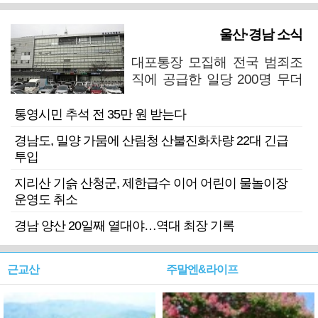
울산·경남 소식
대포통장 모집해 전국 범죄조
직에 공급한 일당 200명 무더
기 검거
통영시민 추석 전 35만 원 받는다
경남도, 밀양 가뭄에 산림청 산불진화차량 22대 긴급
투입
지리산 기슭 산청군, 제한급수 이어 어린이 물놀이장
운영도 취소
경남 양산 20일째 열대야…역대 최장 기록
근교산
주말엔&라이프