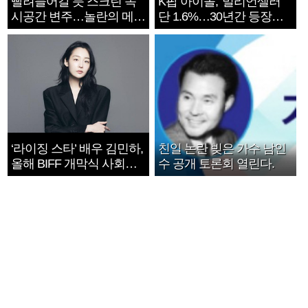
빨려들어갈 듯 스크린 속
K팝 아이돌, '밀리언셀러'
시공간 변주…놀란의 메시
단 1.6%…30년간 등장
지는 ‘전쟁 속죄’
1182개팀 전수조사
‘라이징 스타’ 배우 김민하,
친일 논란 빚은 가수 남인
올해 BIFF 개막식 사회자
수 공개 토론회 열린다.
확정