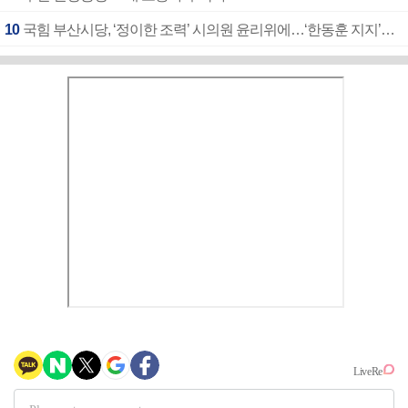
10
국힘 부산시당, ‘정이한 조력’ 시의원 윤리위에…‘한동훈 지지’도 신고접수