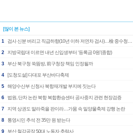
[많이 본 뉴스]
1
검사 신분 버리고 직급하향(10년 이하 저연차 검사)…檢 중수청행 기피
2
지방국립대 이르면 내년 신입생부터 ‘등록금 0원’(종합)
3
부산 북구청 쑥뜸방, 前구청장 책임 인정될까
4
[도청도설] 다대포 부산바다축제
5
해양수산부 신청사 북항재개발 부지에 짓는다
6
법원, 단차 논란 북항 복합환승센터 공사중지 관련 현장검증
7
지역 상권도 말라죽을 판이라…가뭄 속 밀양물축제 강행 논란
8
통영시민 추석 전 35만 원 받는다
9
부산 철강공장 50대 노동자 추락사