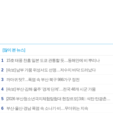
[많이 본 뉴스]
1
15호 태풍 찬홈 일본 도쿄 관통할 듯…동해안에 비 뿌리나
2
[속보] 남부 가뭄 위성서도 선명…저수지 바닥 드러났다
3
까마귀 탓?…폭염 속 부산 북구 986가구 정전
4
[속보] 부산·김해·울주 ‘경계 단계’…전국 48개 시군 가뭄
5
[2026 부산청소년극지체험탐험대 현장르포] 3회 : 석탄 탄광촌에서 북극 연구의 중심지로
6
부산·울산·경남 폭염 속 소나기·비…무더위는 지속