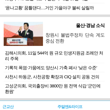
‘윤나고황’ 꿈틀댄다…거인 가을야구 불씨 살릴까
울산·경남 소식
창원시 불법주정차 단속 계도
중심 전환
김해시의회, 11일 544억 원 규모 민생지원금 조례안 처
리 주목
기록적 폭염·가뭄에도 양산시 가축 폐사 ‘낮은 수준’
사천시 하동군, 사천공항 확장과 CIQ 설치 공동 건의
고성군의회, 국외출장비 3800만 원 전액 삭감 '군민에
환원'
근교산
주말엔&라이프