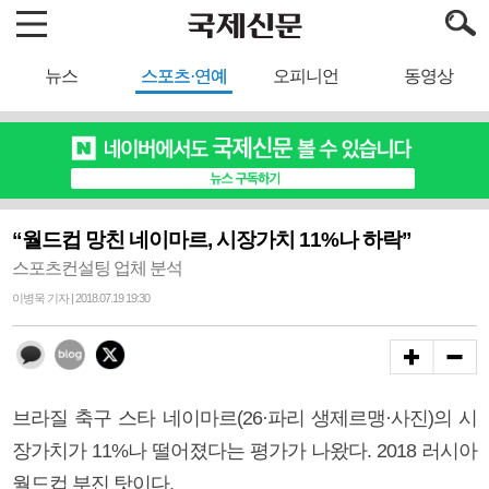
뉴스
스포츠·연예
오피니언
동영상
“월드컵 망친 네이마르, 시장가치 11%나 하락”
스포츠컨설팅 업체 분석
이병욱 기자 | 2018.07.19 19:30
브라질 축구 스타 네이마르(26·파리 생제르맹·사진)의 시
장가치가 11%나 떨어졌다는 평가가 나왔다. 2018 러시아
월드컵 부진 탓이다.