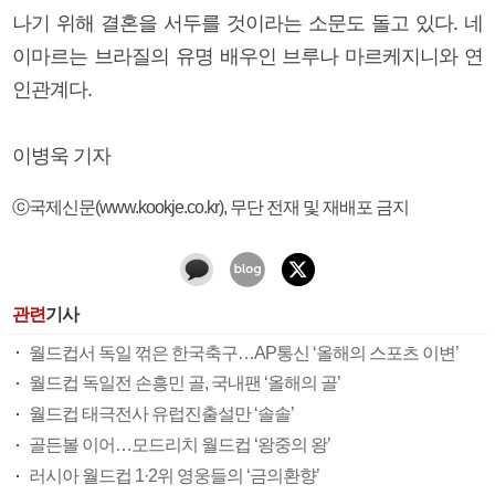
나기 위해 결혼을 서두를 것이라는 소문도 돌고 있다. 네
이마르는 브라질의 유명 배우인 브루나 마르케지니와 연
인관계다.
이병욱 기자
ⓒ국제신문(www.kookje.co.kr), 무단 전재 및 재배포 금지
관련
기사
월드컵서 독일 꺾은 한국축구…AP통신 ‘올해의 스포츠 이변’
월드컵 독일전 손흥민 골, 국내팬 ‘올해의 골’
월드컵 태극전사 유럽진출설만 ‘솔솔’
골든볼 이어…모드리치 월드컵 ‘왕중의 왕’
러시아 월드컵 1·2위 영웅들의 ‘금의환향’