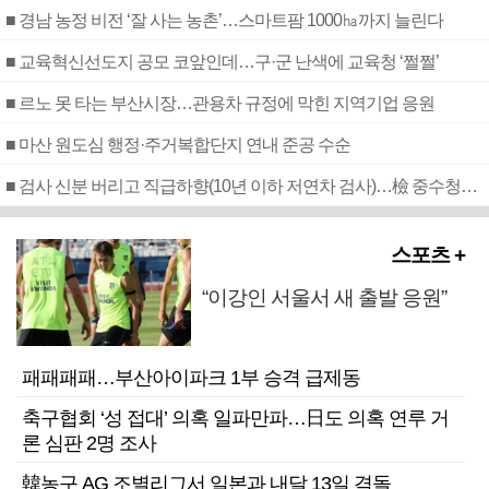
■ 경남 농정 비전 ‘잘 사는 농촌’…스마트팜 1000㏊까지 늘린다
■ 교육혁신선도지 공모 코앞인데…구·군 난색에 교육청 ‘쩔쩔’
■ 르노 못 타는 부산시장…관용차 규정에 막힌 지역기업 응원
■ 마산 원도심 행정·주거복합단지 연내 준공 수순
■ 검사 신분 버리고 직급하향(10년 이하 저연차 검사)…檢 중수청행 기피
스포츠 +
“이강인 서울서 새 출발 응원”
패패패패…부산아이파크 1부 승격 급제동
축구협회 ‘성 접대’ 의혹 일파만파…日도 의혹 연루 거
론 심판 2명 조사
韓농구 AG 조별리그서 일본과 내달 13일 격돌