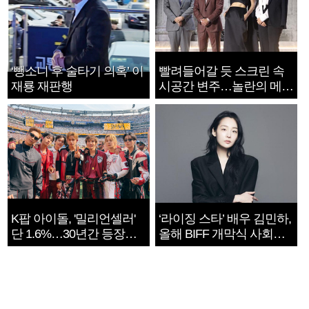
‘뺑소니 후 술타기 의혹’ 이
빨려들어갈 듯 스크린 속
재룡 재판행
시공간 변주…놀란의 메시
지는 ‘전쟁 속죄’
K팝 아이돌, '밀리언셀러'
‘라이징 스타’ 배우 김민하,
단 1.6%…30년간 등장
올해 BIFF 개막식 사회자
1182개팀 전수조사
확정