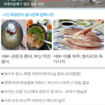
시인 최원준의 음식문화 잡학사전
<84> 관문과 환대, 부산 역전
<83> 여름 제주, 벤자리와 독
음식
가시치
■ 해수부 청사, 북항 국제여객터미널 옆에 선다(종합)
■ 2028 유엔 해양총회 개최지, ‘부산이냐 제주냐’ 10일 결정
■ 외국인 선원 ‘인신매매 경유지’ 된 부산…우려가 현실로
■ 비위 논란 부산TP, 외부인사 혁신위 설치