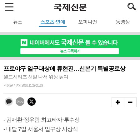
뉴스
스포츠·연예
오피니언
동영상
프로야구 일구대상에 류현진…신본기 특별공로상
월드시리즈 선발 나서 위상 높여
박장군 기자 | 2018.11.29 20:19
- 김재환·정우람 최고타자·투수상
- 내달 7일 서울서 일구상 시상식