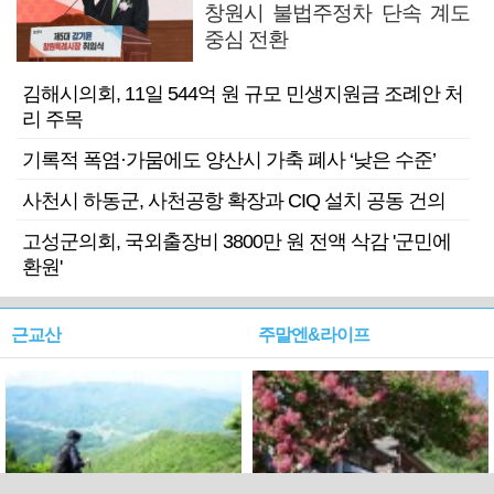
창원시 불법주정차 단속 계도
중심 전환
김해시의회, 11일 544억 원 규모 민생지원금 조례안 처
리 주목
기록적 폭염·가뭄에도 양산시 가축 폐사 ‘낮은 수준’
사천시 하동군, 사천공항 확장과 CIQ 설치 공동 건의
고성군의회, 국외출장비 3800만 원 전액 삭감 '군민에
환원'
근교산
주말엔&라이프