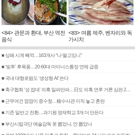
<84> 관문과 환대, 부산 역전
<83> 여름 제주, 벤자리와 독
음식
가시치
■ 상폐 시계 째깍…163개사 “나 떨고있니”
■ ‘빚투’ 후폭풍…20·60대 마이너스통장 연체 급증
■ 국내 대형로펌도 ‘생성형 AI’ 쓴다
■ 축구협회 ‘성 접대’ 의혹 일파만파…日도 의혹 연루 거론 심판 2명 조사
■ 근무여건 깜깜이 중수청…檢수사관 이직 놓고 혼란
■ 기존 일반고 전환…과기원 영재학교 3개 더 만든다
■ 부산시립극단 예술감독 못 뽑았나, 안 뽑았나