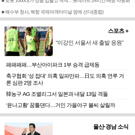
■ 로봇 1000대가 상품 입출고 척척…롯데마트 24시간 배송 자동화
■ 해수부 청사, 북항 국제여객터미널 옆에 선다(종합)
스포츠 +
“이강인 서울서 새 출발 응원”
패패패패…부산아이파크 1부 승격 급제동
축구협회 ‘성 접대’ 의혹 일파만파…日도 의혹 연루 거
론 심판 2명 조사
韓농구 AG 조별리그서 일본과 내달 13일 격돌
‘윤나고황’ 꿈틀댄다…거인 가을야구 불씨 살릴까
울산·경남 소식