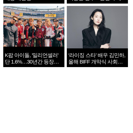
지는 ‘전쟁 속죄’
K팝 아이돌, '밀리언셀러'
‘라이징 스타’ 배우 김민하,
단 1.6%…30년간 등장
올해 BIFF 개막식 사회자
1182개팀 전수조사
확정