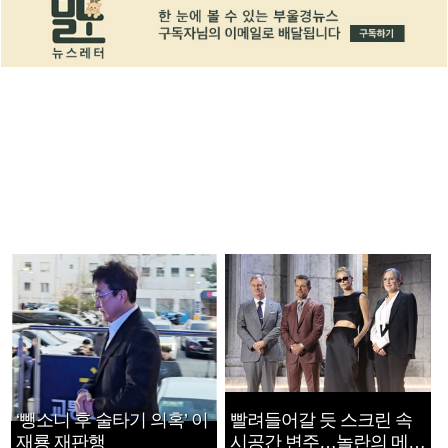
‘뺑소니 후 술타기 의혹’ 이
빨려들어갈 듯 스크린 속
재룡 재판행
시공간 변주…놀란의 메시