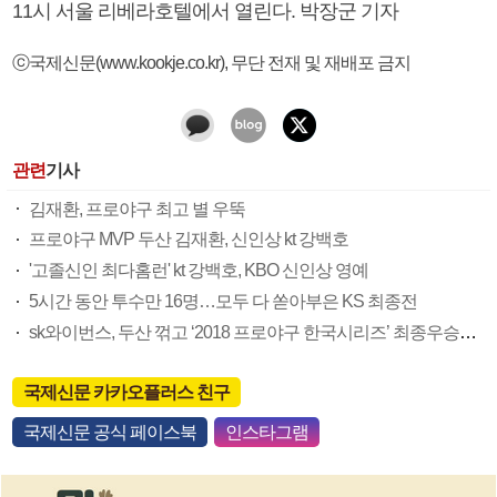
11시 서울 리베라호텔에서 열린다. 박장군 기자
ⓒ국제신문(www.kookje.co.kr), 무단 전재 및 재배포 금지
관련
기사
김재환, 프로야구 최고 별 우뚝
프로야구 MVP 두산 김재환, 신인상 kt 강백호
'고졸신인 최다홈런' kt 강백호, KBO 신인상 영예
5시간 동안 투수만 16명…모두 다 쏟아부은 KS 최종전
sk와이번스, 두산 꺾고 ‘2018 프로야구 한국시리즈’ 최종우승…시청률 13.0％
국제신문 카카오플러스 친구
국제신문 공식 페이스북
인스타그램