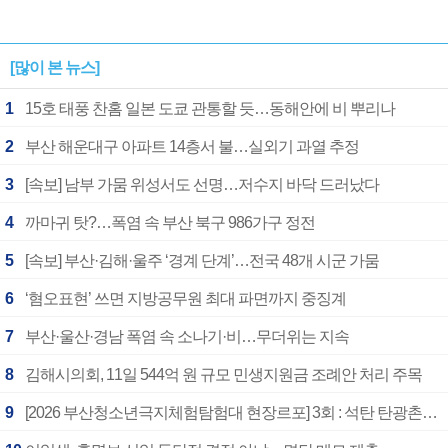
[많이 본 뉴스]
1
15호 태풍 찬홈 일본 도쿄 관통할 듯…동해안에 비 뿌리나
2
부산 해운대구 아파트 14층서 불…실외기 과열 추정
3
[속보] 남부 가뭄 위성서도 선명…저수지 바닥 드러났다
4
까마귀 탓?…폭염 속 부산 북구 986가구 정전
5
[속보] 부산·김해·울주 ‘경계 단계’…전국 48개 시군 가뭄
6
‘혐오표현’ 쓰면 지방공무원 최대 파면까지 중징계
7
부산·울산·경남 폭염 속 소나기·비…무더위는 지속
8
김해시의회, 11일 544억 원 규모 민생지원금 조례안 처리 주목
9
[2026 부산청소년극지체험탐험대 현장르포] 3회 : 석탄 탄광촌에서 북극 연구의 중심지로