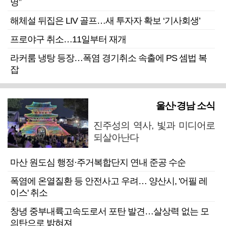
명”
해체설 뒤집은 LIV 골프…새 투자자 확보 ‘기사회생’
프로야구 취소…11일부터 재개
라커룸 냉탕 등장…폭염 경기취소 속출에 PS 셈법 복
잡
울산·경남 소식
진주성의 역사, 빛과 미디어로
되살아난다
마산 원도심 행정·주거복합단지 연내 준공 수순
폭염에 온열질환 등 안전사고 우려… 양산시, '어필 레
이스' 취소
창녕 중부내륙고속도로서 포탄 발견…살상력 없는 모
의탄으로 밝혀져