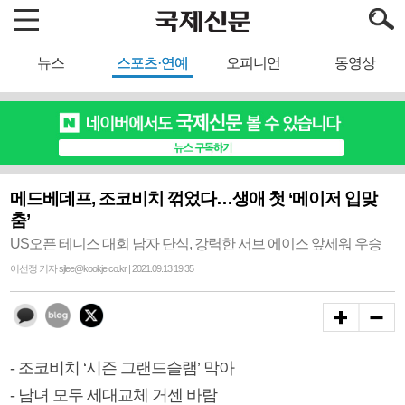
뉴스
스포츠·연예
오피니언
동영상
메드베데프, 조코비치 꺾었다…생애 첫 ‘메이저 입맞
춤’
US오픈 테니스 대회 남자 단식, 강력한 서브 에이스 앞세워 우승
이선정 기자 sjlee@kookje.co.kr | 2021.09.13 19:35
- 조코비치 ‘시즌 그랜드슬램’ 막아
- 남녀 모두 세대교체 거센 바람