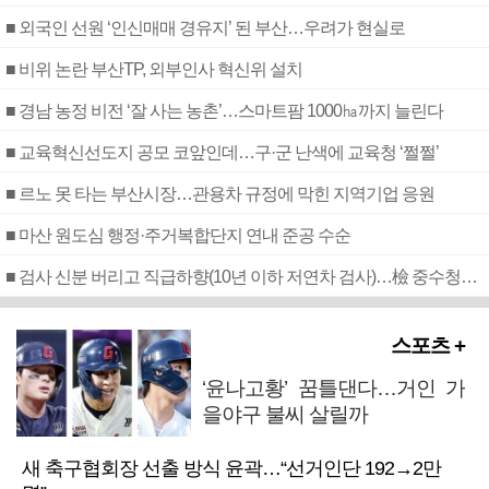
■ 외국인 선원 ‘인신매매 경유지’ 된 부산…우려가 현실로
■ 비위 논란 부산TP, 외부인사 혁신위 설치
■ 경남 농정 비전 ‘잘 사는 농촌’…스마트팜 1000㏊까지 늘린다
■ 교육혁신선도지 공모 코앞인데…구·군 난색에 교육청 ‘쩔쩔’
■ 르노 못 타는 부산시장…관용차 규정에 막힌 지역기업 응원
■ 마산 원도심 행정·주거복합단지 연내 준공 수순
■ 검사 신분 버리고 직급하향(10년 이하 저연차 검사)…檢 중수청행 기피
스포츠 +
‘윤나고황’ 꿈틀댄다…거인 가
을야구 불씨 살릴까
새 축구협회장 선출 방식 윤곽…“선거인단 192→2만