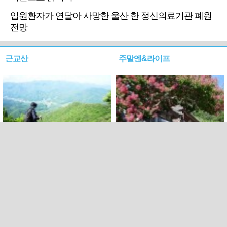
입원환자가 연달아 사망한 울산 한 정신의료기관 폐원
전망
근교산
주말엔&라이프
근교산&그너머…상주·문경
폭염보다 더 뜨거워라…100
청화산~시루봉
일을 붉게 불태울 ‘선비정신’
피었네
PC버전
엑스
페이스북
Copyright ⓒ 2015 All rights reserved by 국제신문