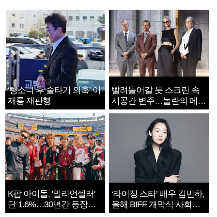
‘뺑소니 후 술타기 의혹’ 이
빨려들어갈 듯 스크린 속
재룡 재판행
시공간 변주…놀란의 메시
지는 ‘전쟁 속죄’
K팝 아이돌, '밀리언셀러'
‘라이징 스타’ 배우 김민하,
단 1.6%…30년간 등장
올해 BIFF 개막식 사회자
1182개팀 전수조사
확정