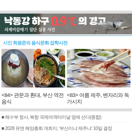
시인 최원준의 음식문화 잡학사전
<84> 관문과 환대, 부산 역전
<83> 여름 제주, 벤자리와 독
음식
가시치
■ 해수부 청사, 북항 국제여객터미널 옆에 선다(종합)
■ 2028 유엔 해양총회 개최지, ‘부산이냐 제주냐’ 10일 결정