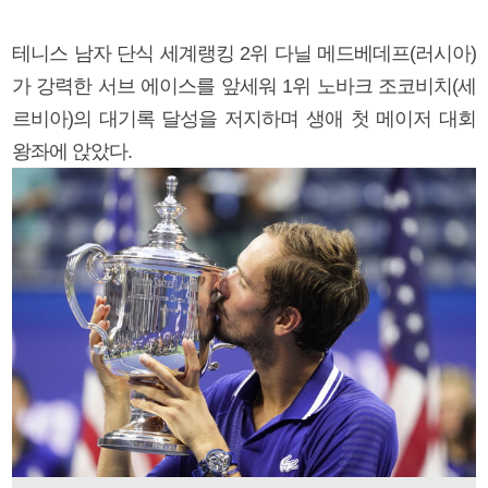
테니스 남자 단식 세계랭킹 2위 다닐 메드베데프(러시아)
가 강력한 서브 에이스를 앞세워 1위 노바크 조코비치(세
르비아)의 대기록 달성을 저지하며 생애 첫 메이저 대회
왕좌에 앉았다.