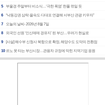
5
부울경 주말부터 비소식…‘극한 폭염’ 한풀 꺾일 듯
6
“낙동강권 삼락·을숙도·다대포 연결해 서부산 관광 키우자”
7
오늘의 날씨- 2026년 8월 7일
8
외국인 선원 ‘인신매매 경유지’ 된 부산…우려가 현실로
9
[사설] 해수부 신청사 북항으로 확정, 해양수도 도약의 전환점
10
르노 못 타는 부산시장…관용차 규정에 막힌 지역기업 응원