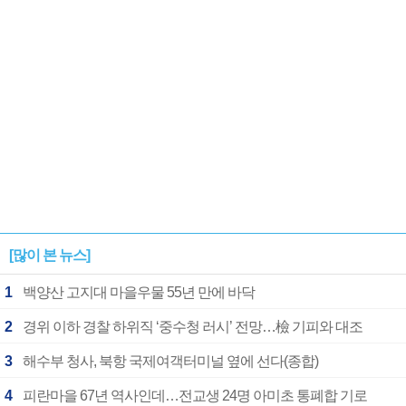
[많이 본 뉴스]
1
백양산 고지대 마을우물 55년 만에 바닥
2
경위 이하 경찰 하위직 ‘중수청 러시’ 전망…檢 기피와 대조
3
해수부 청사, 북항 국제여객터미널 옆에 선다(종합)
4
피란마을 67년 역사인데…전교생 24명 아미초 통폐합 기로