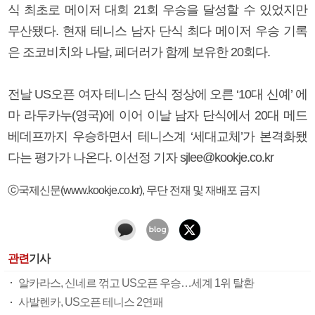
식 최초로 메이저 대회 21회 우승을 달성할 수 있었지만
무산됐다. 현재 테니스 남자 단식 최다 메이저 우승 기록
은 조코비치와 나달, 페더러가 함께 보유한 20회다.
전날 US오픈 여자 테니스 단식 정상에 오른 ‘10대 신예’ 에
마 라두카누(영국)에 이어 이날 남자 단식에서 20대 메드
베데프까지 우승하면서 테니스계 ‘세대교체’가 본격화됐
다는 평가가 나온다. 이선정 기자 sjlee@kookje.co.kr
ⓒ국제신문(www.kookje.co.kr), 무단 전재 및 재배포 금지
관련
기사
알카라스, 신네르 꺾고 US오픈 우승…세계 1위 탈환
사발렌카, US오픈 테니스 2연패