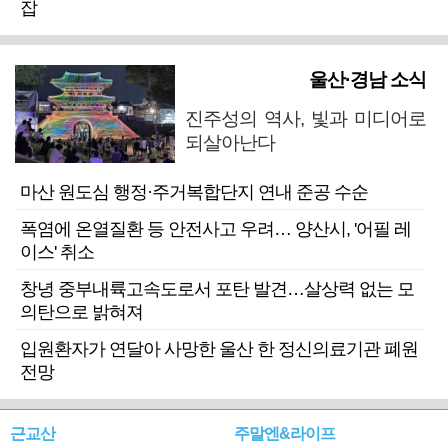
잡
울산·경남 소식
진주성의 역사, 빛과 미디어로
되살아난다
마산 원도심 행정·주거복합단지 연내 준공 수순
폭염에 온열질환 등 안전사고 우려… 양산시, '어필 레
이스' 취소
창녕 중부내륙고속도로서 포탄 발견…살상력 없는 모
의탄으로 밝혀져
입원환자가 연달아 사망한 울산 한 정신의료기관 폐원
전망
근교산
주말엔&라이프