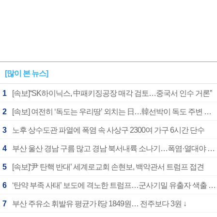
[많이 본 뉴스]
1
[속보]“SK하이닉스, 中패키징공장 매각 검토…중국서 인수 거론”
2
[속보] 여전히 ‘독도는 우리땅’ 외치는 日…韓선박이 독도 주변 해양조사 활동하자 반발
3
노후 상수도관 파열에 폭염 속 사상구 2300여 가구 6시간 단수
4
부산 울산 경남 구름 많고 경남 북서내륙 소나기…폭염·열대야 계속
5
[속보]‘尹 탄핵 반대’ 세계로교회 손현보, 백악관서 트럼프 접견
6
‘탄약 부족 사태’ 보도에 격노한 트럼프…군사기밀 유출자 색출 지시
7
부산 주유소 휘발유 평균가 ℓ당 1849원… 전주보다 3원 ↓