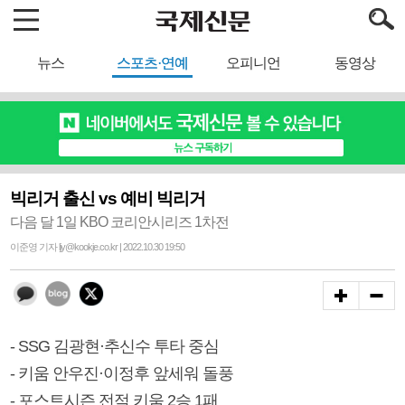
뉴스
스포츠·연예
오피니언
동영상
빅리거 출신 vs 예비 빅리거
다음 달 1일 KBO 코리안시리즈 1차전
이준영 기자 ljy@kookje.co.kr | 2022.10.30 19:50
- SSG 김광현·추신수 투타 중심
- 키움 안우진·이정후 앞세워 돌풍
- 포스트시즌 전적 키움 2승 1패