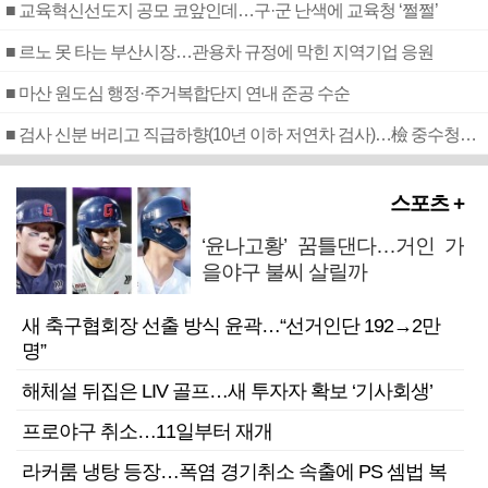
■ 교육혁신선도지 공모 코앞인데…구·군 난색에 교육청 ‘쩔쩔’
■ 르노 못 타는 부산시장…관용차 규정에 막힌 지역기업 응원
■ 마산 원도심 행정·주거복합단지 연내 준공 수순
■ 검사 신분 버리고 직급하향(10년 이하 저연차 검사)…檢 중수청행 기피
스포츠 +
‘윤나고황’ 꿈틀댄다…거인 가
을야구 불씨 살릴까
새 축구협회장 선출 방식 윤곽…“선거인단 192→2만
명”
해체설 뒤집은 LIV 골프…새 투자자 확보 ‘기사회생’
프로야구 취소…11일부터 재개
라커룸 냉탕 등장…폭염 경기취소 속출에 PS 셈법 복