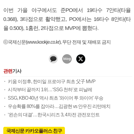
이번 가을 야구에서도 준PO에서 19타수 7안타(타율
0.368), 3타점으로 활약했고, PO에서는 16타수 8안타(타
율 0.500), 1홈런, 2타점으로 MVP에 뽑혔다.
ⓒ국제신문(www.kookje.co.kr), 무단 전재 및 재배포 금지
관련
기사
키움 이정후, 한미일 프로야구 최초 父子 MVP
시작부터 끝까지 1위…‘SSG 천하’로 피날레
SSG, KBO 40년 역사 최초 '와이어 투 와이어' 우승
우승확률 80%를 잡아라…김광현 vs 안우진 리턴매치
‘왼손의 대결’…한국시리즈 3, 4차전 관전포인트
국제신문 카카오플러스 친구