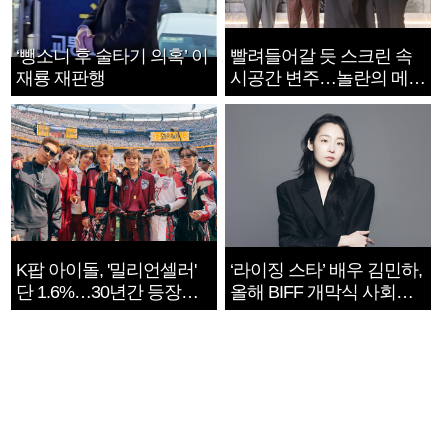
‘뺑소니 후 술타기 의혹’ 이
빨려들어갈 듯 스크린 속
재룡 재판행
시공간 변주…놀란의 메시
지는 ‘전쟁 속죄’
K팝 아이돌, '밀리언셀러'
‘라이징 스타’ 배우 김민하,
단 1.6%…30년간 등장
올해 BIFF 개막식 사회자
1182개팀 전수조사
확정