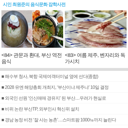
시인 최원준의 음식문화 잡학사전
<84> 관문과 환대, 부산 역전
<83> 여름 제주, 벤자리와 독
음식
가시치
■ 해수부 청사, 북항 국제여객터미널 옆에 선다(종합)
■ 2028 유엔 해양총회 개최지, ‘부산이냐 제주냐’ 10일 결정
■ 외국인 선원 ‘인신매매 경유지’ 된 부산…우려가 현실로
■ 비위 논란 부산TP, 외부인사 혁신위 설치
■ 경남 농정 비전 ‘잘 사는 농촌’…스마트팜 1000㏊까지 늘린다