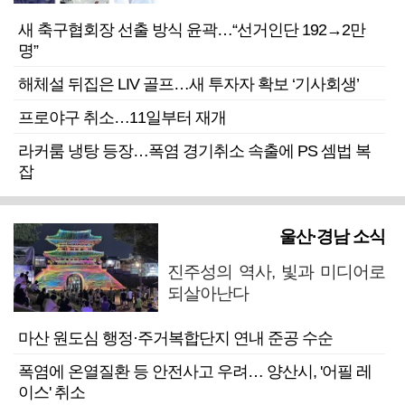
새 축구협회장 선출 방식 윤곽…“선거인단 192→2만
명”
해체설 뒤집은 LIV 골프…새 투자자 확보 ‘기사회생’
프로야구 취소…11일부터 재개
라커룸 냉탕 등장…폭염 경기취소 속출에 PS 셈법 복
잡
울산·경남 소식
진주성의 역사, 빛과 미디어로
되살아난다
마산 원도심 행정·주거복합단지 연내 준공 수순
폭염에 온열질환 등 안전사고 우려… 양산시, '어필 레
이스' 취소