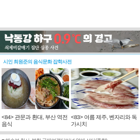
시인 최원준의 음식문화 잡학사전
<84> 관문과 환대, 부산 역전
<83> 여름 제주, 벤자리와 독
음식
가시치