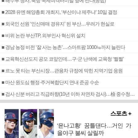
■ 해수부 청사, 북항 국제여객터미널 옆에 선다(종합)
■ 2028 유엔 해양총회 개최지, ‘부산이냐 제주냐’ 10일 결정
■ 외국인 선원 ‘인신매매 경유지’ 된 부산…우려가 현실로
■ 비위 논란 부산TP, 외부인사 혁신위 설치
■ 경남 농정 비전 ‘잘 사는 농촌’…스마트팜 1000㏊까지 늘린다
■ 교육혁신선도지 공모 코앞인데…구·군 난색에 교육청 ‘쩔쩔’
■ 르노 못 타는 부산시장…관용차 규정에 막힌 지역기업 응원
■ 마산 원도심 행정·주거복합단지 연내 준공 수순
■ 검사 신분 버리고 직급하향(10년 이하 저연차 검사)…檢 중수청행 기피
스포츠 +
‘윤나고황’ 꿈틀댄다…거인 가
을야구 불씨 살릴까