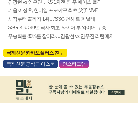
김광현 vs 안우진…KS 1차전 좌·우 에이스 출격
키움 이정후, 한미일 프로야구 최초 父子 MVP
시작부터 끝까지 1위…‘SSG 천하’로 피날레
SSG, KBO 40년 역사 최초 '와이어 투 와이어' 우승
우승확률 80%를 잡아라…김광현 vs 안우진 리턴매치
국제신문 카카오플러스 친구
국제신문 공식 페이스북
인스타그램