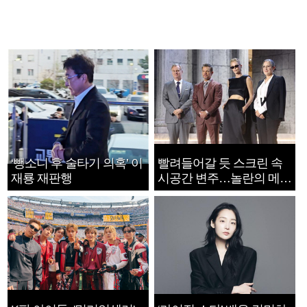
‘뺑소니 후 술타기 의혹’ 이
빨려들어갈 듯 스크린 속
재룡 재판행
시공간 변주…놀란의 메시
지는 ‘전쟁 속죄’