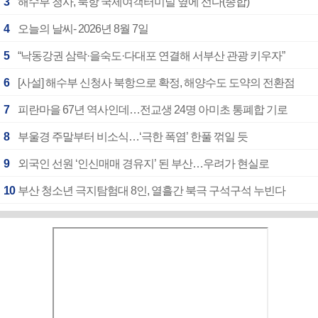
3
해수부 청사, 북항 국제여객터미널 옆에 선다(종합)
4
오늘의 날씨- 2026년 8월 7일
5
“낙동강권 삼락·을숙도·다대포 연결해 서부산 관광 키우자”
6
[사설] 해수부 신청사 북항으로 확정, 해양수도 도약의 전환점
7
피란마을 67년 역사인데…전교생 24명 아미초 통폐합 기로
8
부울경 주말부터 비소식…‘극한 폭염’ 한풀 꺾일 듯
9
외국인 선원 ‘인신매매 경유지’ 된 부산…우려가 현실로
10
부산 청소년 극지탐험대 8인, 열흘간 북극 구석구석 누빈다