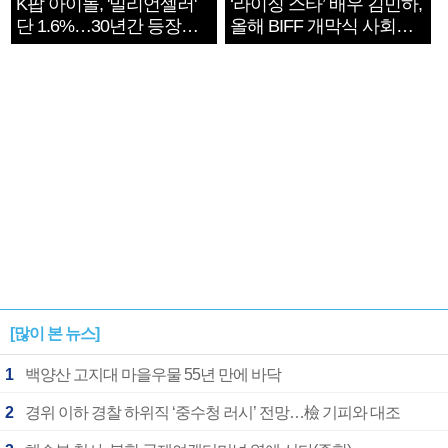
K팝 아이돌, '밀리언셀러'
‘라이징 스타’ 배우 김민하,
단 1.6%…30년간 등장
올해 BIFF 개막식 사회자
1182개팀 전수조사
확정
[많이 본 뉴스]
1
백양산 고지대 마을우물 55년 만에 바닥
2
경위 이하 경찰 하위직 ‘중수청 러시’ 전망…檢 기피와 대조