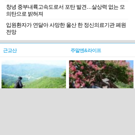
창녕 중부내륙고속도로서 포탄 발견…살상력 없는 모
의탄으로 밝혀져
입원환자가 연달아 사망한 울산 한 정신의료기관 폐원
전망
근교산
주말엔&라이프
근교산&그너머…상주·문경
폭염보다 더 뜨거워라…100
청화산~시루봉
일을 붉게 불태울 ‘선비정신’
피었네