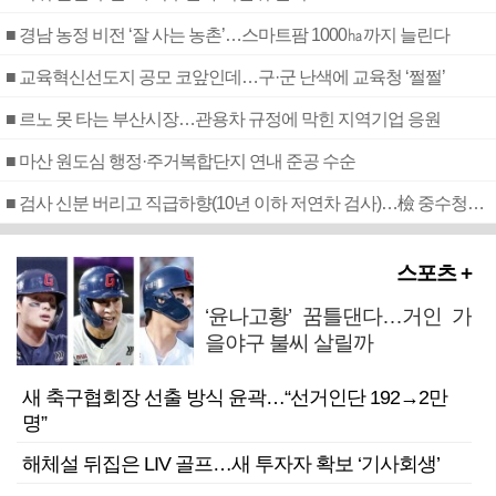
■ 경남 농정 비전 ‘잘 사는 농촌’…스마트팜 1000㏊까지 늘린다
■ 교육혁신선도지 공모 코앞인데…구·군 난색에 교육청 ‘쩔쩔’
■ 르노 못 타는 부산시장…관용차 규정에 막힌 지역기업 응원
■ 마산 원도심 행정·주거복합단지 연내 준공 수순
■ 검사 신분 버리고 직급하향(10년 이하 저연차 검사)…檢 중수청행 기피
스포츠 +
‘윤나고황’ 꿈틀댄다…거인 가
을야구 불씨 살릴까
새 축구협회장 선출 방식 윤곽…“선거인단 192→2만
명”
해체설 뒤집은 LIV 골프…새 투자자 확보 ‘기사회생’