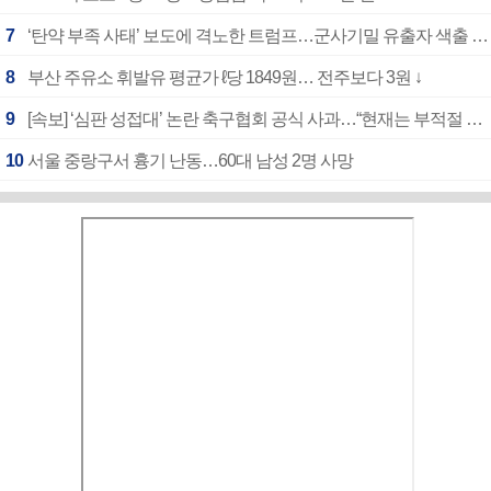
7
‘탄약 부족 사태’ 보도에 격노한 트럼프…군사기밀 유출자 색출 지시
8
부산 주유소 휘발유 평균가 ℓ당 1849원… 전주보다 3원 ↓
9
[속보] ‘심판 성접대’ 논란 축구협회 공식 사과…“현재는 부적절 행위 없어”
10
서울 중랑구서 흉기 난동…60대 남성 2명 사망