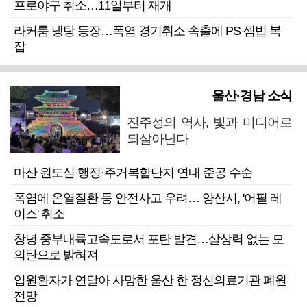
프로야구 취소…11일부터 재개
라커룸 냉탕 등장…폭염 경기취소 속출에 PS 셈법 복
잡
울산·경남 소식
진주성의 역사, 빛과 미디어로
되살아난다
마산 원도심 행정·주거복합단지 연내 준공 수순
폭염에 온열질환 등 안전사고 우려… 양산시, '어필 레
이스' 취소
창녕 중부내륙고속도로서 포탄 발견…살상력 없는 모
의탄으로 밝혀져
입원환자가 연달아 사망한 울산 한 정신의료기관 폐원
전망