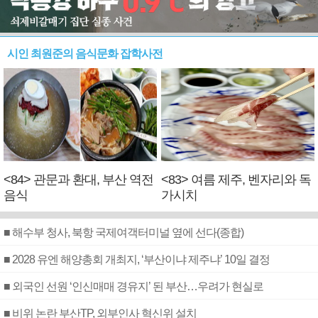
시인 최원준의 음식문화 잡학사전
<84> 관문과 환대, 부산 역전
<83> 여름 제주, 벤자리와 독
음식
가시치
■ 해수부 청사, 북항 국제여객터미널 옆에 선다(종합)
■ 2028 유엔 해양총회 개최지, ‘부산이냐 제주냐’ 10일 결정
■ 외국인 선원 ‘인신매매 경유지’ 된 부산…우려가 현실로
■ 비위 논란 부산TP, 외부인사 혁신위 설치