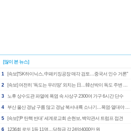
[많이 본 뉴스]
1
[속보]“SK하이닉스, 中패키징공장 매각 검토…중국서 인수 거론”
2
[속보] 여전히 ‘독도는 우리땅’ 외치는 日…韓선박이 독도 주변 해양조사 활동하자 반발
3
노후 상수도관 파열에 폭염 속 사상구 2300여 가구 6시간 단수
4
부산 울산 경남 구름 많고 경남 북서내륙 소나기…폭염·열대야 계속
5
[속보]‘尹 탄핵 반대’ 세계로교회 손현보, 백악관서 트럼프 접견
6
1236회 로또 1등 11명…당첨금 각 24억4000만 원