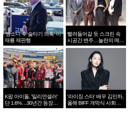
‘뺑소니 후 술타기 의혹’ 이
빨려들어갈 듯 스크린 속
재룡 재판행
시공간 변주…놀란의 메시
지는 ‘전쟁 속죄’
K팝 아이돌, '밀리언셀러'
‘라이징 스타’ 배우 김민하,
단 1.6%…30년간 등장
올해 BIFF 개막식 사회자
1182개팀 전수조사
확정