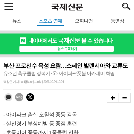
뉴스
스포츠·연예
오피니언
동영상
부산 프로선수 육성 요람…스페인 발렌시아와 교류도
유소년 축구클럽 정복기 <7> 아이파크풋볼 아카데미 화명
백창훈 기자 huni@kookje.co.kr | 2023.10.24 19:24
- 아이파크 출신 오철석 중등 감독
- 실전경기 부상예방 등 중점 훈련
- 초등이어 중등까지 1종클럽 전환