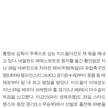
홍명보 감독이 주축으로 삼는 미드필더진도 제 몫을 해내
고 있다. 네덜란드 페예노르트로 둥지를 옮긴 황인범은 지
난 19일 데뷔전으로 치러진 레버쿠젠(독일)과 유럽축구연
맹(UEFA) 챔피언스리그(UCL) 경기(0-4 패)부터 풋몹 등 매
체로부터 팀 내 최고 평점을 받았다. 미드필더 이재성도
지난 15일 베르더 브레멘과 홈 경기(1-2 패)에서 마수걸이
득점을 신고했다. 이강인(파리 생제르맹)도 21일 스타드
랭스와 원정 경기(1-1 무승부)에서 선발로 출전해 83분을