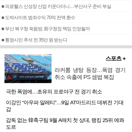
■ 의료헬스 신성장 산업 키운다더니…부산서구 준비 부실
■ 도박사이트 범죄수익 70억 전액 환수
■ 부산 북구청 쑥뜸방, 前구청장 책임 인정될까
■ 통영시민 추석 전 35만 원 받는다
스포츠 +
라커룸 냉탕 등장…폭염 경기
취소 속출에 PS 셈법 복잡
극한 폭염에…초유의 프로야구 전 경기 취소
이강인 “아우파 알레티”…9일 AT마드리드 데뷔전 기대
감
감독 없는 韓축구팀 9월 A매치 첫 상대, 랭킹 25위 에콰
도르