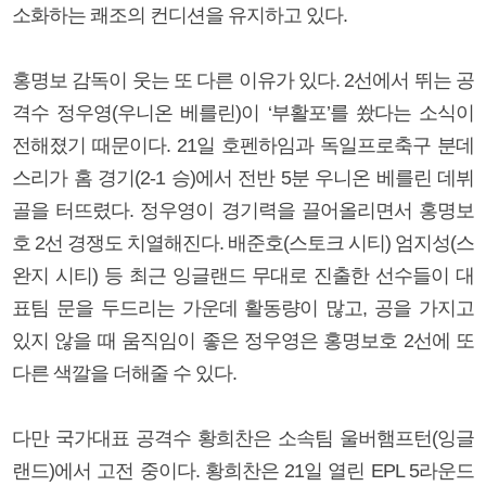
소화하는 쾌조의 컨디션을 유지하고 있다.
홍명보 감독이 웃는 또 다른 이유가 있다. 2선에서 뛰는 공
격수 정우영(우니온 베를린)이 ‘부활포’를 쐈다는 소식이
전해졌기 때문이다. 21일 호펜하임과 독일프로축구 분데
스리가 홈 경기(2-1 승)에서 전반 5분 우니온 베를린 데뷔
골을 터뜨렸다. 정우영이 경기력을 끌어올리면서 홍명보
호 2선 경쟁도 치열해진다. 배준호(스토크 시티) 엄지성(스
완지 시티) 등 최근 잉글랜드 무대로 진출한 선수들이 대
표팀 문을 두드리는 가운데 활동량이 많고, 공을 가지고
있지 않을 때 움직임이 좋은 정우영은 홍명보호 2선에 또
다른 색깔을 더해줄 수 있다.
다만 국가대표 공격수 황희찬은 소속팀 울버햄프턴(잉글
랜드)에서 고전 중이다. 황희찬은 21일 열린 EPL 5라운드