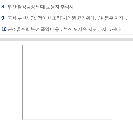
8
부산 철강공장 50대 노동자 추락사
9
국힘 부산시당, ‘정이한 조력’ 시의원 윤리위에…‘한동훈 지지’도 신고접수
10
탄소흡수력 높여 폭염 대응…부산 도시숲 지도 다시 그린다