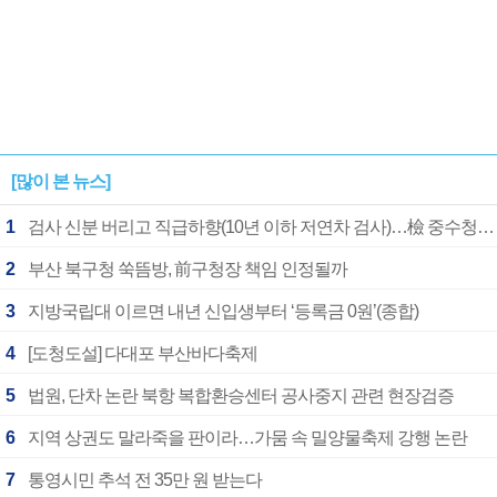
[많이 본 뉴스]
1
검사 신분 버리고 직급하향(10년 이하 저연차 검사)…檢 중수청행 기피
2
부산 북구청 쑥뜸방, 前구청장 책임 인정될까
3
지방국립대 이르면 내년 신입생부터 ‘등록금 0원’(종합)
4
[도청도설] 다대포 부산바다축제
5
법원, 단차 논란 북항 복합환승센터 공사중지 관련 현장검증
6
지역 상권도 말라죽을 판이라…가뭄 속 밀양물축제 강행 논란
7
통영시민 추석 전 35만 원 받는다