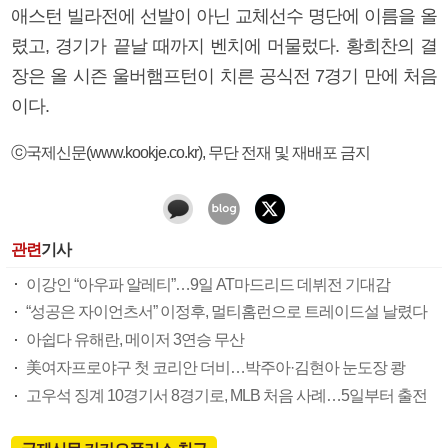
애스턴 빌라전에 선발이 아닌 교체선수 명단에 이름을 올
렸고, 경기가 끝날 때까지 벤치에 머물렀다. 황희찬의 결
장은 올 시즌 울버햄프턴이 치른 공식전 7경기 만에 처음
이다.
ⓒ국제신문(www.kookje.co.kr), 무단 전재 및 재배포 금지
관련
기사
이강인 “아우파 알레티”…9일 AT마드리드 데뷔전 기대감
“성공은 자이언츠서” 이정후, 멀티홈런으로 트레이드설 날렸다
아쉽다 유해란, 메이저 3연승 무산
美여자프로야구 첫 코리안 더비…박주아·김현아 눈도장 쾅
고우석 징계 10경기서 8경기로, MLB 처음 사례…5일부터 출전