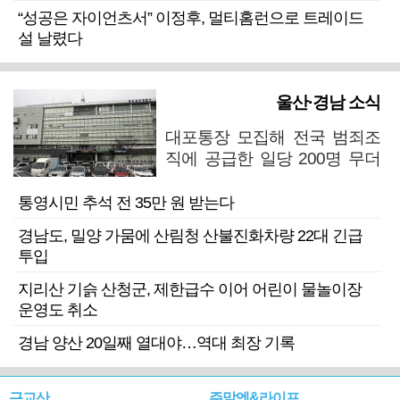
“성공은 자이언츠서” 이정후, 멀티홈런으로 트레이드
설 날렸다
울산·경남 소식
대포통장 모집해 전국 범죄조
직에 공급한 일당 200명 무더
기 검거
통영시민 추석 전 35만 원 받는다
경남도, 밀양 가뭄에 산림청 산불진화차량 22대 긴급
투입
지리산 기슭 산청군, 제한급수 이어 어린이 물놀이장
운영도 취소
경남 양산 20일째 열대야…역대 최장 기록
근교산
주말엔&라이프