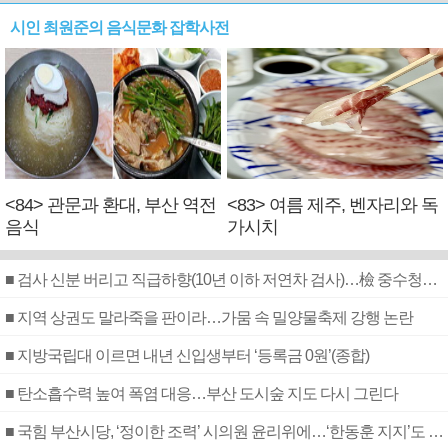
시인 최원준의 음식문화 잡학사전
<84> 관문과 환대, 부산 역전
<83> 여름 제주, 벤자리와 독
음식
가시치
■ 검사 신분 버리고 직급하향(10년 이하 저연차 검사)…檢 중수청행 기피
■ 지역 상권도 말라죽을 판이라…가뭄 속 밀양물축제 강행 논란
■ 지방국립대 이르면 내년 신입생부터 ‘등록금 0원’(종합)
■ 탄소흡수력 높여 폭염 대응…부산 도시숲 지도 다시 그린다
■ 국힘 부산시당, ‘정이한 조력’ 시의원 윤리위에…‘한동훈 지지’도 신고접수