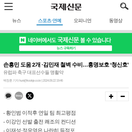
뉴스
스포츠·연예
오피니언
동영상
손흥민 도움 2개 ·김민재 철벽 수비…홍명보호 ‘청신호’
유럽파 축구 대표선수들 맹활약
백창훈 기자 huni@kookje.co.kr | 2024.09.22 19:46
- 황인범 이적후 연일 팀 최고평점
- 이강인 선발 출전 쾌조의 컨디션
- 이재성·정우영은 나란히 득점포