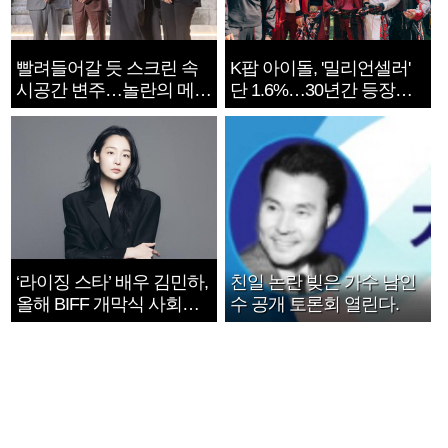
빨려들어갈 듯 스크린 속
K팝 아이돌, '밀리언셀러'
시공간 변주…놀란의 메시
단 1.6%…30년간 등장
지는 ‘전쟁 속죄’
1182개팀 전수조사
‘라이징 스타’ 배우 김민하,
친일 논란 빚은 가수 남인
올해 BIFF 개막식 사회자
수 공개 토론회 열린다.
확정