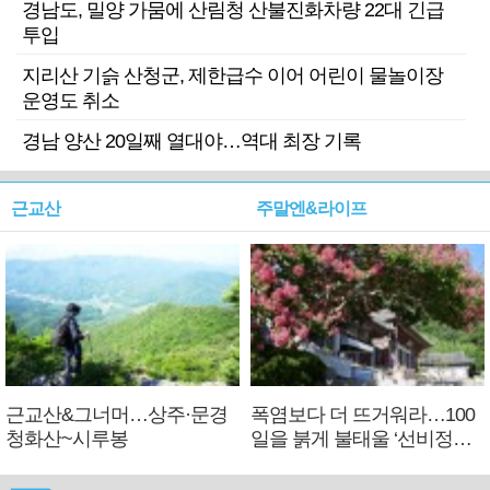
경남도, 밀양 가뭄에 산림청 산불진화차량 22대 긴급
투입
지리산 기슭 산청군, 제한급수 이어 어린이 물놀이장
운영도 취소
경남 양산 20일째 열대야…역대 최장 기록
근교산
주말엔&라이프
근교산&그너머…상주·문경
폭염보다 더 뜨거워라…100
청화산~시루봉
일을 붉게 불태울 ‘선비정신’
피었네