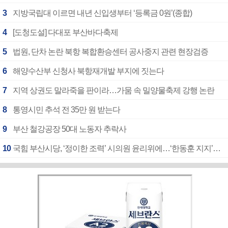
3
지방국립대 이르면 내년 신입생부터 ‘등록금 0원’(종합)
4
[도청도설] 다대포 부산바다축제
5
법원, 단차 논란 북항 복합환승센터 공사중지 관련 현장검증
6
해양수산부 신청사 북항재개발 부지에 짓는다
7
지역 상권도 말라죽을 판이라…가뭄 속 밀양물축제 강행 논란
8
통영시민 추석 전 35만 원 받는다
9
부산 철강공장 50대 노동자 추락사
10
국힘 부산시당, ‘정이한 조력’ 시의원 윤리위에…‘한동훈 지지’도 신고접수