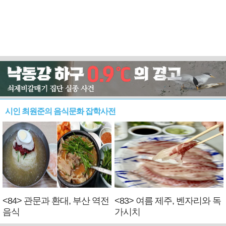
시인 최원준의 음식문화 잡학사전
<84> 관문과 환대, 부산 역전
<83> 여름 제주, 벤자리와 독
음식
가시치