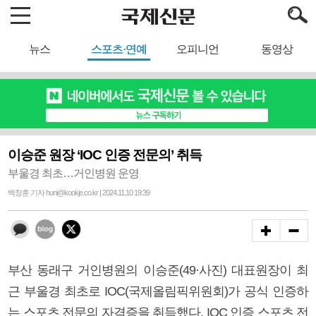
뉴스
스포츠·연예
오피니언
동영상
이승준 원장 ‘IOC 인증 전문의’ 취득
부울경 최초…거인병원 운영
백창훈 기자 huni@kookje.co.kr | 2024.11.10 19:39
부산 동래구 거인병원의 이승준(49·사진) 대표원장이 최
근 부울경 최초로 IOC(국제올림픽위원회)가 공식 인증하
는 스포츠 전문의 자격증을 취득했다. IOC 인증 스포츠 전