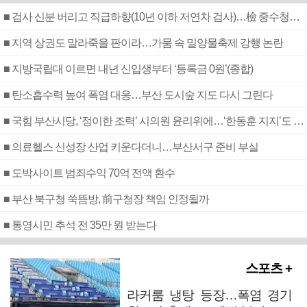
■ 검사 신분 버리고 직급하향(10년 이하 저연차 검사)…檢 중수청행 기피
■ 지역 상권도 말라죽을 판이라…가뭄 속 밀양물축제 강행 논란
■ 지방국립대 이르면 내년 신입생부터 ‘등록금 0원’(종합)
■ 탄소흡수력 높여 폭염 대응…부산 도시숲 지도 다시 그린다
■ 국힘 부산시당, ‘정이한 조력’ 시의원 윤리위에…‘한동훈 지지’도 신고접수
■ 의료헬스 신성장 산업 키운다더니…부산서구 준비 부실
■ 도박사이트 범죄수익 70억 전액 환수
■ 부산 북구청 쑥뜸방, 前구청장 책임 인정될까
■ 통영시민 추석 전 35만 원 받는다
스포츠 +
라커룸 냉탕 등장…폭염 경기