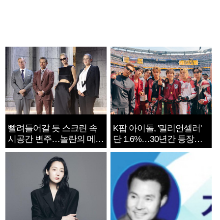
빨려들어갈 듯 스크린 속
K팝 아이돌, '밀리언셀러'
시공간 변주…놀란의 메시
단 1.6%…30년간 등장
지는 ‘전쟁 속죄’
1182개팀 전수조사