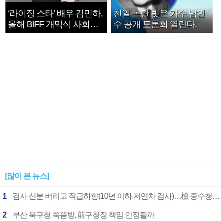
‘라이징 스타’ 배우 김민하,
친일 논란 빚은 가수 남인
올해 BIFF 개막식 사회자
수 공개 토론회 열린다.
확정
[많이 본 뉴스]
1
검사 신분 버리고 직급하향(10년 이하 저연차 검사)…檢 중수청행 기피
2
부산 북구청 쑥뜸방, 前구청장 책임 인정될까