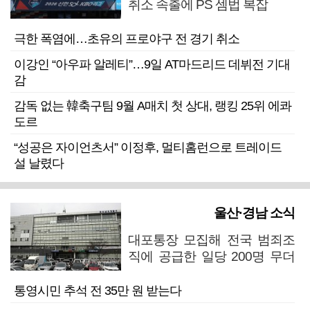
취소 속출에 PS 셈법 복잡
극한 폭염에…초유의 프로야구 전 경기 취소
이강인 “아우파 알레티”…9일 AT마드리드 데뷔전 기대
감
감독 없는 韓축구팀 9월 A매치 첫 상대, 랭킹 25위 에콰
도르
“성공은 자이언츠서” 이정후, 멀티홈런으로 트레이드
설 날렸다
울산·경남 소식
대포통장 모집해 전국 범죄조
직에 공급한 일당 200명 무더
기 검거
통영시민 추석 전 35만 원 받는다