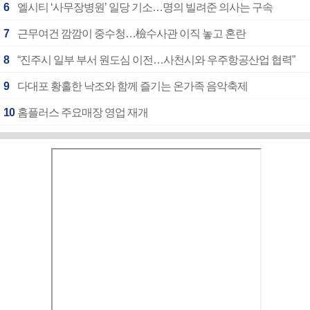
6
엘시티 ‘사무장병원’ 일당 기소…명의 빌려준 의사는 구속
7
근무여건 깜깜이 중수청…檢수사관 이직 놓고 혼란
8
“진주시 일부 부서 원도심 이전…사천시와 우주항공산업 협력”
9
다대포 황홀한 낙조와 함께 즐기는 온가족 음악축제
10
홈플러스 주요매장 영업 재개