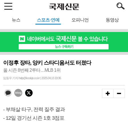
뉴스
스포츠·연예
오피니언
동영상
이정후 장타, 양키 스타디움서도 터졌다
올 시즌 8번째 2루타…MLB 1위
임동우 기자 help@kookje.co.kr | 2025.04.13 19:36
- 부채살 타구, 전력 질주 결과
- 12일 경기선 시즌 1호 3점포