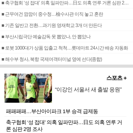
■ 축구협회 ‘성 접대’ 의혹 일파만파…日도 의혹 연루 거론 심판 2명 조사
■ 근무여건 깜깜이 중수청…檢수사관 이직 놓고 혼란
■ 기존 일반고 전환…과기원 영재학교 3개 더 만든다
■ 부산시립극단 예술감독 못 뽑았나, 안 뽑았나
■ 로봇 1000대가 상품 입출고 척척…롯데마트 24시간 배송 자동화
■ 해수부 청사, 북항 국제여객터미널 옆에 선다(종합)
스포츠 +
“이강인 서울서 새 출발 응원”
패패패패…부산아이파크 1부 승격 급제동
축구협회 ‘성 접대’ 의혹 일파만파…日도 의혹 연루 거
론 심판 2명 조사