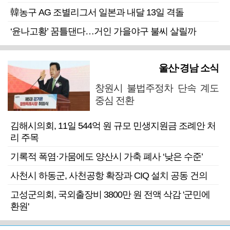
韓농구 AG 조별리그서 일본과 내달 13일 격돌
‘윤나고황’ 꿈틀댄다…거인 가을야구 불씨 살릴까
울산·경남 소식
창원시 불법주정차 단속 계도
중심 전환
김해시의회, 11일 544억 원 규모 민생지원금 조례안 처
리 주목
기록적 폭염·가뭄에도 양산시 가축 폐사 ‘낮은 수준’
사천시 하동군, 사천공항 확장과 CIQ 설치 공동 건의
고성군의회, 국외출장비 3800만 원 전액 삭감 '군민에
환원'