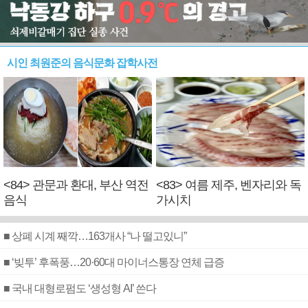
시인 최원준의 음식문화 잡학사전
<84> 관문과 환대, 부산 역전
<83> 여름 제주, 벤자리와 독
음식
가시치
■ 상폐 시계 째깍…163개사 “나 떨고있니”
■ ‘빚투’ 후폭풍…20·60대 마이너스통장 연체 급증
■ 국내 대형로펌도 ‘생성형 AI’ 쓴다