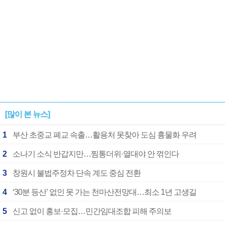
[많이 본 뉴스]
1
부산 초중교 폐교 속출…활용처 못찾아 도심 흉물화 우려
2
소나기 소식 반갑지만…찜통더위·열대야 안 꺾인다
3
창원시 불법주정차 단속 계도 중심 전환
4
‘30분 등산’ 없인 못 가는 천마산전망대…최소 1년 고생길
5
신고 없이 홍보·모집…민간임대조합 피해 주의보