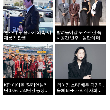
‘뺑소니 후 술타기 의혹’ 이
빨려들어갈 듯 스크린 속
재룡 재판행
시공간 변주…놀란의 메시
지는 ‘전쟁 속죄’
K팝 아이돌, '밀리언셀러'
‘라이징 스타’ 배우 김민하,
단 1.6%…30년간 등장
올해 BIFF 개막식 사회자
1182개팀 전수조사
확정