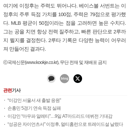
여기에 이정후는 주력도 뛰어나다. 베이스볼 서번트는 이
정후의 주루 득점 가치를 100점, 주력은 79점으로 평가했
다. MLB 평균이 50점이라는 점을 고려하면 높은 수치다.
그는 공을 치면 항상 전력 질주하고, 빠른 판단으로 2루까
지 뛸지를 결정한다. 2루타 기록은 다양한 능력이 어우러
져 만들어진 결과다.
ⓒ국제신문(www.kookje.co.kr), 무단 전재 및 재배포 금지
관련
기사
“이강인 서울서 새 출발 응원”
손흥민 5경기 연속 득점 실패
이강인 “아우파 알레티”…9일 AT마드리드 데뷔전 기대감
“성공은 자이언츠서” 이정후, 멀티홈런으로 트레이드설 날렸다