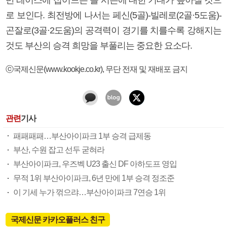
로 보인다. 최전방에 나서는 페신(5골)-빌레로(2골·5도움)-
곤잘로(3골·2도움)의 공격력이 경기를 치를수록 강해지는
것도 부산의 승격 희망을 부풀리는 중요한 요소다.
ⓒ국제신문(www.kookje.co.kr), 무단 전재 및 재배포 금지
관련
기사
패패패패…부산아이파크 1부 승격 급제동
부산, 수원 잡고 선두 굳혀라
부산아이파크, 우즈벡 U23 출신 DF 아하도프 영입
무적 1위 부산아이파크, 6년 만에 1부 승격 정조준
이 기세 누가 꺾으랴…부산아이파크 7연승 1위
국제신문 카카오플러스 친구