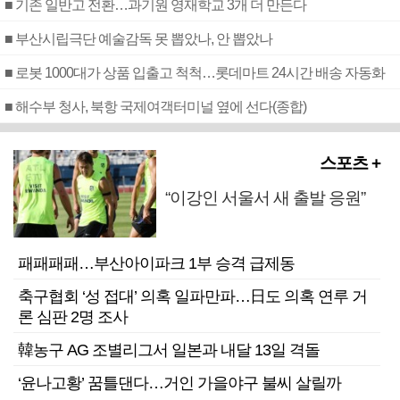
■ 기존 일반고 전환…과기원 영재학교 3개 더 만든다
■ 부산시립극단 예술감독 못 뽑았나, 안 뽑았나
■ 로봇 1000대가 상품 입출고 척척…롯데마트 24시간 배송 자동화
■ 해수부 청사, 북항 국제여객터미널 옆에 선다(종합)
스포츠 +
“이강인 서울서 새 출발 응원”
패패패패…부산아이파크 1부 승격 급제동
축구협회 ‘성 접대’ 의혹 일파만파…日도 의혹 연루 거
론 심판 2명 조사
韓농구 AG 조별리그서 일본과 내달 13일 격돌
‘윤나고황’ 꿈틀댄다…거인 가을야구 불씨 살릴까