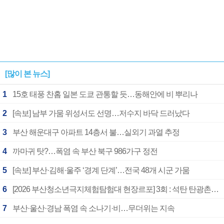
[많이 본 뉴스]
1
15호 태풍 찬홈 일본 도쿄 관통할 듯…동해안에 비 뿌리나
2
[속보] 남부 가뭄 위성서도 선명…저수지 바닥 드러났다
3
부산 해운대구 아파트 14층서 불…실외기 과열 추정
4
까마귀 탓?…폭염 속 부산 북구 986가구 정전
5
[속보] 부산·김해·울주 ‘경계 단계’…전국 48개 시군 가뭄
6
[2026 부산청소년극지체험탐험대 현장르포] 3회 : 석탄 탄광촌에서 북극 연구의 중심지로
7
부산·울산·경남 폭염 속 소나기·비…무더위는 지속