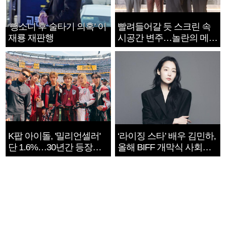
‘뺑소니 후 술타기 의혹’ 이
빨려들어갈 듯 스크린 속
재룡 재판행
시공간 변주…놀란의 메시
지는 ‘전쟁 속죄’
K팝 아이돌, '밀리언셀러'
‘라이징 스타’ 배우 김민하,
단 1.6%…30년간 등장
올해 BIFF 개막식 사회자
1182개팀 전수조사
확정