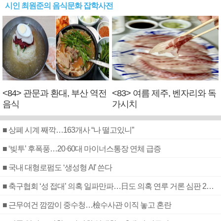
시인 최원준의 음식문화 잡학사전
<84> 관문과 환대, 부산 역전
<83> 여름 제주, 벤자리와 독
음식
가시치
■ 상폐 시계 째깍…163개사 “나 떨고있니”
■ ‘빚투’ 후폭풍…20·60대 마이너스통장 연체 급증
■ 국내 대형로펌도 ‘생성형 AI’ 쓴다
■ 축구협회 ‘성 접대’ 의혹 일파만파…日도 의혹 연루 거론 심판 2명 조사
■ 근무여건 깜깜이 중수청…檢수사관 이직 놓고 혼란