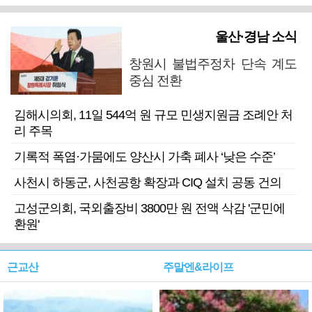
울산·경남 소식
창원시 불법주정차 단속 계도
중심 전환
김해시의회, 11일 544억 원 규모 민생지원금 조례안 처
리 주목
기록적 폭염·가뭄에도 양산시 가축 폐사 ‘낮은 수준’
사천시 하동군, 사천공항 확장과 CIQ 설치 공동 건의
고성군의회, 국외출장비 3800만 원 전액 삭감 '군민에
환원'
근교산
주말엔&라이프