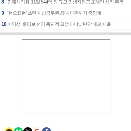
8
김해시의회, 11일 544억 원 규모 민생지원금 조례안 처리 주목
9
‘혐오표현’ 쓰면 지방공무원 최대 파면까지 중징계
10
이임생, 홍명보 선임 독단적 결정 아냐…면담 메모 제출