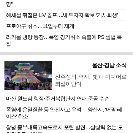
명”
해체설 뒤집은 LIV 골프…새 투자자 확보 ‘기사회생’
프로야구 취소…11일부터 재개
라커룸 냉탕 등장…폭염 경기취소 속출에 PS 셈법 복
잡
울산·경남 소식
진주성의 역사, 빛과 미디어로
되살아난다
마산 원도심 행정·주거복합단지 연내 준공 수순
폭염에 온열질환 등 안전사고 우려… 양산시, '어필 레
이스' 취소
창녕 중부내륙고속도로서 포탄 발견…살상력 없는 모