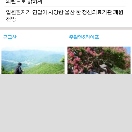
의탄으로 밝혀져
입원환자가 연달아 사망한 울산 한 정신의료기관 폐원
전망
근교산
주말엔&라이프
근교산&그너머…상주·문경
폭염보다 더 뜨거워라…100
청화산~시루봉
일을 붉게 불태울 ‘선비정신’
피었네
PC버전
엑스
페이스북
Copyright ⓒ 2015 All rights reserved by 국제신문