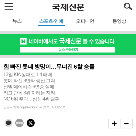
뉴스
스포츠·연예
오피니언
동영상
힘 빠진 롯데 방망이…무너진 6할 승률
13일 KIA 상대로 1-4 패배
롯데 타선 8안타 생산 그쳐
선발 데이비슨 6연승 실패
리그 단독 3위 자리는 지켜
NC 6위 추락…삼성 4위 탈환
임동우 기자 help@kookje.co.kr | 2025.05.13 22:02