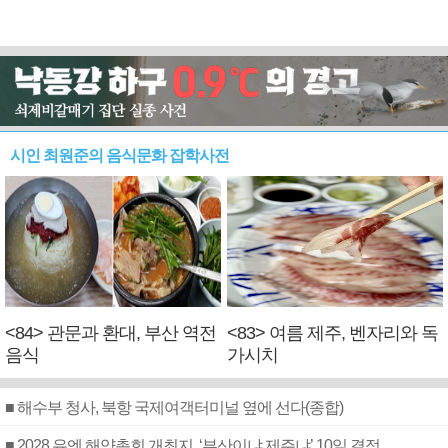
시인 최원준의 음식문화 잡학사전
<84> 관문과 환대, 부산 역전
<83> 여름 제주, 벤자리와 독
음식
가시치
■ 해수부 청사, 북항 국제여객터미널 옆에 선다(종합)
■ 2028 유엔 해양총회 개최지, ‘부산이냐 제주냐’ 10일 결정