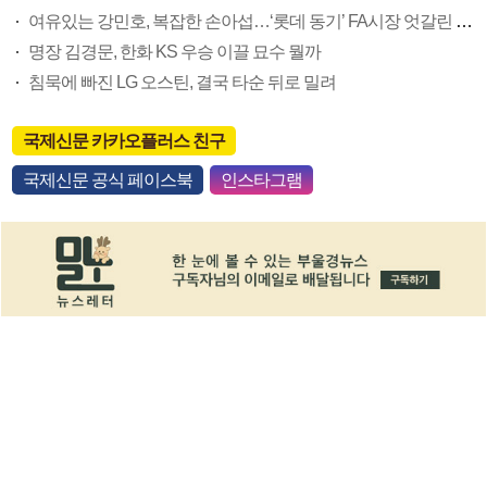
여유있는 강민호, 복잡한 손아섭…‘롯데 동기’ FA시장 엇갈린 희비
명장 김경문, 한화 KS 우승 이끌 묘수 뭘까
침묵에 빠진 LG 오스틴, 결국 타순 뒤로 밀려
국제신문 카카오플러스 친구
국제신문 공식 페이스북
인스타그램