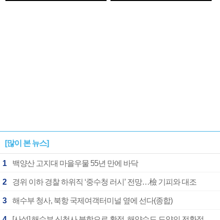
1182개팀 전수조사
확정
[많이 본 뉴스]
1
백양산 고지대 마을우물 55년 만에 바닥
2
경위 이하 경찰 하위직 ‘중수청 러시’ 전망…檢 기피와 대조
3
해수부 청사, 북항 국제여객터미널 옆에 선다(종합)
4
[사설] 해수부 신청사 북항으로 확정, 해양수도 도약의 전환점