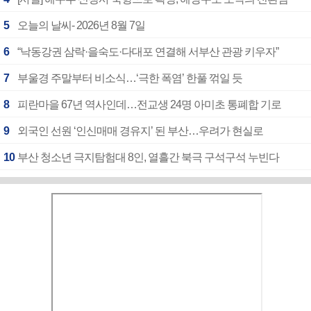
5
오늘의 날씨- 2026년 8월 7일
6
“낙동강권 삼락·을숙도·다대포 연결해 서부산 관광 키우자”
7
부울경 주말부터 비소식…‘극한 폭염’ 한풀 꺾일 듯
8
피란마을 67년 역사인데…전교생 24명 아미초 통폐합 기로
9
외국인 선원 ‘인신매매 경유지’ 된 부산…우려가 현실로
10
부산 청소년 극지탐험대 8인, 열흘간 북극 구석구석 누빈다