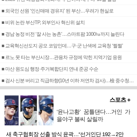
■ 외국인 선원 ‘인신매매 경유지’ 된 부산…우려가 현실로
■ 비위 논란 부산TP, 외부인사 혁신위 설치
■ 경남 농정 비전 ‘잘 사는 농촌’…스마트팜 1000㏊까지 늘린다
■ 교육혁신선도지 공모 코앞인데…구·군 난색에 교육청 ‘쩔쩔’
■ 르노 못 타는 부산시장…관용차 규정에 막힌 지역기업 응원
■ 마산 원도심 행정·주거복합단지 연내 준공 수순
■ 검사 신분 버리고 직급하향(10년 이하 저연차 검사)…檢 중수청행 기피
스포츠 +
‘윤나고황’ 꿈틀댄다…거인 가
을야구 불씨 살릴까
새 축구협회장 선출 방식 윤곽…“선거인단 192→2만