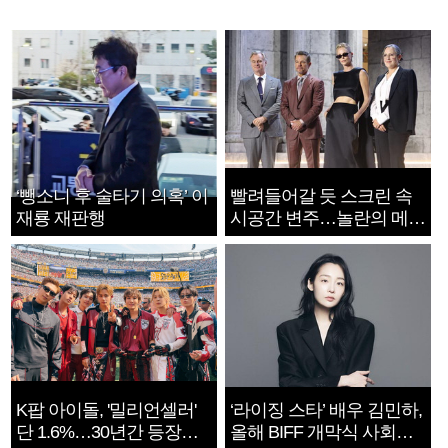
‘뺑소니 후 술타기 의혹’ 이
빨려들어갈 듯 스크린 속
재룡 재판행
시공간 변주…놀란의 메시
지는 ‘전쟁 속죄’
K팝 아이돌, '밀리언셀러'
‘라이징 스타’ 배우 김민하,
단 1.6%…30년간 등장
올해 BIFF 개막식 사회자