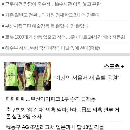
■ 근무여건 깜깜이 중수청…檢수사관 이직 놓고 혼란
■ 기존 일반고 전환…과기원 영재학교 3개 더 만든다
■ 부산시립극단 예술감독 못 뽑았나, 안 뽑았나
■ 로봇 1000대가 상품 입출고 척척…롯데마트 24시간 배송 자동화
■ 해수부 청사, 북항 국제여객터미널 옆에 선다(종합)
스포츠 +
“이강인 서울서 새 출발 응원”
패패패패…부산아이파크 1부 승격 급제동
축구협회 ‘성 접대’ 의혹 일파만파…日도 의혹 연루 거
론 심판 2명 조사
韓농구 AG 조별리그서 일본과 내달 13일 격돌