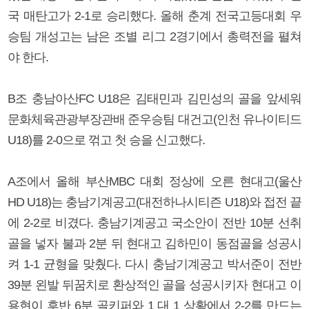
국 매탄고가 2-1로 승리했다. 올해 춘계 전국고등대회 우
승팀 개성고는 남은 조별 리그 2경기에서 총력전을 펼쳐
야 한다.
B조 충남아산FC U18은 김태민과 김민성의 골을 앞세워
문화체육관광부장관배 준우승팀 대건고(인천 유나이티드
U18)를 2-0으로 꺾고 첫 승을 신고했다.
A조에서 올해 부산MBC 대회 정상에 오른 현대고(울산
HD U18)는 충남기계공고(대전하나시티즌 U18)와 접전 끝
에 2-2로 비겼다. 충남기계공고 국소안이 전반 10분 선취
골을 넣자 불과 2분 뒤 현대고 김하민이 동점골을 성공시
켜 1-1 균형을 맞췄다. 다시 충남기계공고 박서준이 전반
39분 왼발 뒤꿈치로 환상적인 골을 성공시키자 현대고 이
용현이 후반 6분 골키퍼와 1 대 1 상황에서 2-2를 만드는