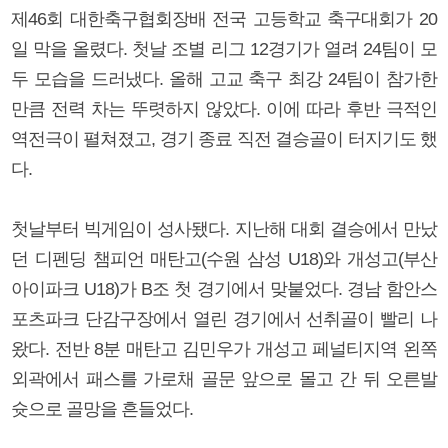
제46회 대한축구협회장배 전국 고등학교 축구대회가 20
일 막을 올렸다. 첫날 조별 리그 12경기가 열려 24팀이 모
두 모습을 드러냈다. 올해 고교 축구 최강 24팀이 참가한
만큼 전력 차는 뚜렷하지 않았다. 이에 따라 후반 극적인
역전극이 펼쳐졌고, 경기 종료 직전 결승골이 터지기도 했
다.
첫날부터 빅게임이 성사됐다. 지난해 대회 결승에서 만났
던 디펜딩 챔피언 매탄고(수원 삼성 U18)와 개성고(부산
아이파크 U18)가 B조 첫 경기에서 맞붙었다. 경남 함안스
포츠파크 단감구장에서 열린 경기에서 선취골이 빨리 나
왔다. 전반 8분 매탄고 김민우가 개성고 페널티지역 왼쪽
외곽에서 패스를 가로채 골문 앞으로 몰고 간 뒤 오른발
슛으로 골망을 흔들었다.