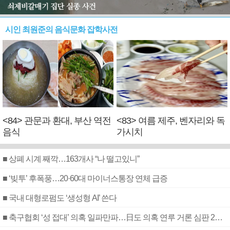
시인 최원준의 음식문화 잡학사전
<84> 관문과 환대, 부산 역전
<83> 여름 제주, 벤자리와 독
음식
가시치
■ 상폐 시계 째깍…163개사 “나 떨고있니”
■ ‘빚투’ 후폭풍…20·60대 마이너스통장 연체 급증
■ 국내 대형로펌도 ‘생성형 AI’ 쓴다
■ 축구협회 ‘성 접대’ 의혹 일파만파…日도 의혹 연루 거론 심판 2명 조사