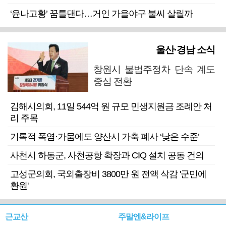
‘윤나고황’ 꿈틀댄다…거인 가을야구 불씨 살릴까
울산·경남 소식
창원시 불법주정차 단속 계도
중심 전환
김해시의회, 11일 544억 원 규모 민생지원금 조례안 처
리 주목
기록적 폭염·가뭄에도 양산시 가축 폐사 ‘낮은 수준’
사천시 하동군, 사천공항 확장과 CIQ 설치 공동 건의
고성군의회, 국외출장비 3800만 원 전액 삭감 '군민에
환원'
근교산
주말엔&라이프