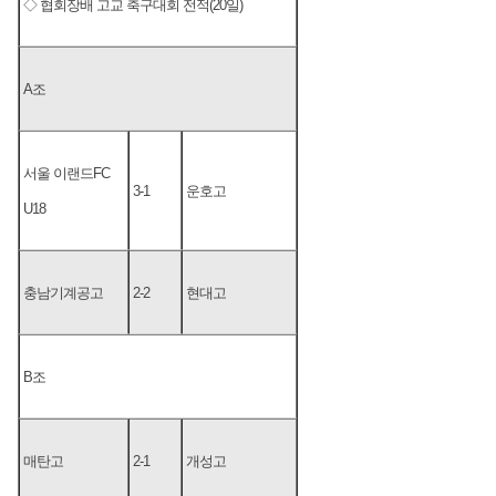
◇ 협회장배 고교 축구대회 전적(20일)
A조
서울 이랜드FC
3-1
운호고
U18
충남기계공고
2-2
현대고
B조
매탄고
2-1
개성고