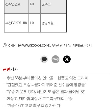
전주영생고
1-0
진주고
부천FC1995 U18
1-0
광양제철고
ⓒ국제신문(www.kookje.co.kr), 무단 전재 및 재배포 금지
관련
기사
후반 38분부터 몰아친 연속골…현풍고 역전 드라마
“간절했던 우승…끝까지 뛰어준 선수들에 영광을”
“우승 기운 잇겠다, 하반기도 좋은 결과 끌어낼 것”
현풍고, 대한협회장배 고교축구대회 우승
‘현풍-대건’ 고교 축구 최강 가린다