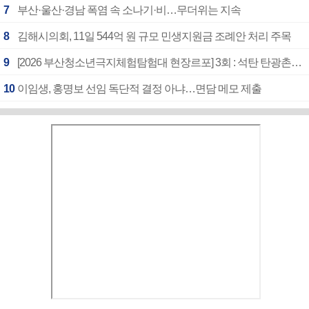
7
부산·울산·경남 폭염 속 소나기·비…무더위는 지속
8
김해시의회, 11일 544억 원 규모 민생지원금 조례안 처리 주목
9
[2026 부산청소년극지체험탐험대 현장르포] 3회 : 석탄 탄광촌에서 북극 연구의 중심지로
10
이임생, 홍명보 선임 독단적 결정 아냐…면담 메모 제출