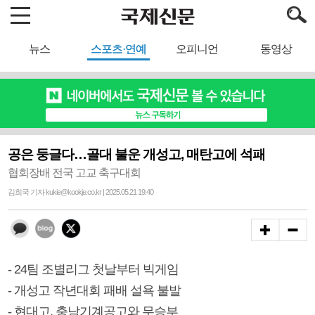
뉴스
스포츠·연예
오피니언
동영상
공은 둥글다…골대 불운 개성고, 매탄고에 석패
협회장배 전국 고교 축구대회
김희국 기자 kukie@kookje.co.kr | 2025.05.21 19:40
- 24팀 조별리그 첫날부터 빅게임
- 개성고 작년대회 패배 설욕 불발
- 현대고, 충남기계공고와 무승부