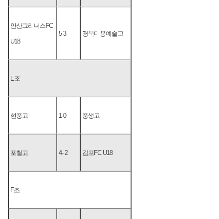
안산그리너스FC
5-3
경북미용예술고
U18
E조
현풍고
1-0
풍생고
포철고
4- 2
김포FC U18
F조