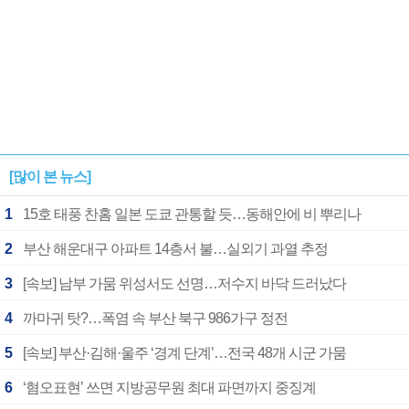
[많이 본 뉴스]
1
15호 태풍 찬홈 일본 도쿄 관통할 듯…동해안에 비 뿌리나
2
부산 해운대구 아파트 14층서 불…실외기 과열 추정
3
[속보] 남부 가뭄 위성서도 선명…저수지 바닥 드러났다
4
까마귀 탓?…폭염 속 부산 북구 986가구 정전
5
[속보] 부산·김해·울주 ‘경계 단계’…전국 48개 시군 가뭄
6
‘혐오표현’ 쓰면 지방공무원 최대 파면까지 중징계