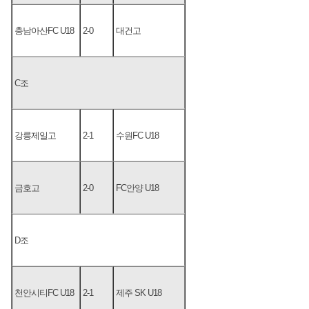
충남아산FC U18
2-0
대건고
C조
강릉제일고
2-1
수원FC U18
금호고
2-0
FC안양 U18
D조
천안시티FC U18
2-1
제주 SK U18