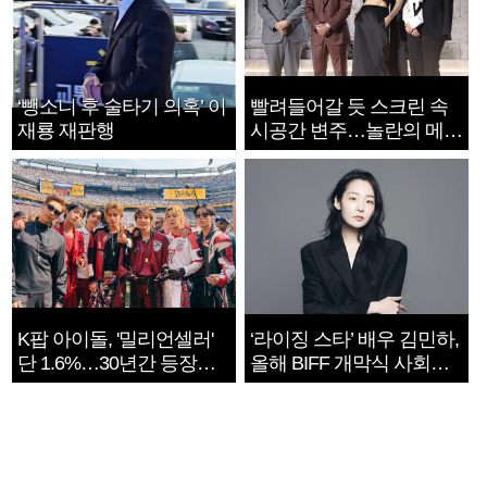
‘뺑소니 후 술타기 의혹’ 이
빨려들어갈 듯 스크린 속
재룡 재판행
시공간 변주…놀란의 메시
지는 ‘전쟁 속죄’
K팝 아이돌, '밀리언셀러'
‘라이징 스타’ 배우 김민하,
단 1.6%…30년간 등장
올해 BIFF 개막식 사회자
1182개팀 전수조사
확정