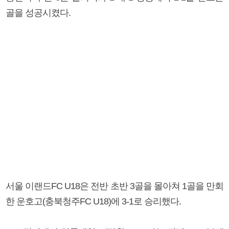
골을 성공시켰다.
서울 이랜드FC U18은 전반 초반 3골을 몰아쳐 1골을 만회
한 운호고(충북청주FC U18)에 3-1로 승리했다.