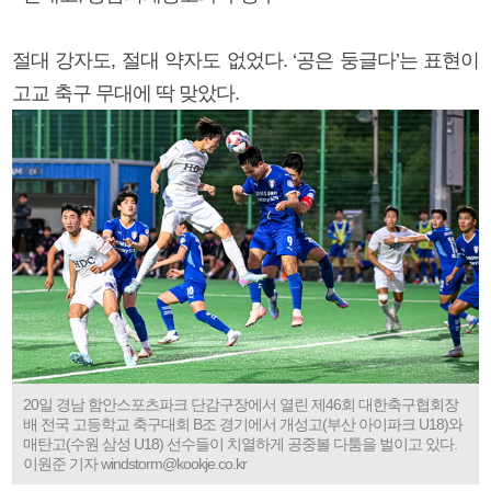
절대 강자도, 절대 약자도 없었다. ‘공은 둥글다’는 표현이
고교 축구 무대에 딱 맞았다.
20일 경남 함안스포츠파크 단감구장에서 열린 제46회 대한축구협회장
배 전국 고등학교 축구대회 B조 경기에서 개성고(부산 아이파크 U18)와
매탄고(수원 삼성 U18) 선수들이 치열하게 공중볼 다툼을 벌이고 있다.
이원준 기자 windstorm@kookje.co.kr