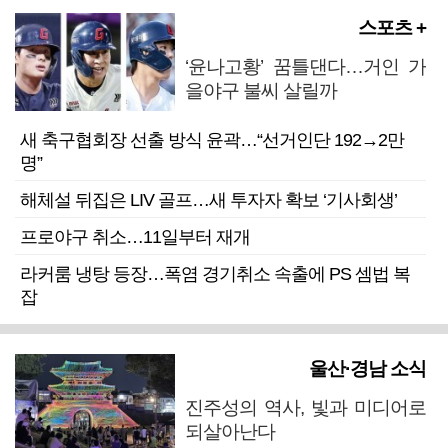
스포츠 +
‘윤나고황’ 꿈틀댄다…거인 가
을야구 불씨 살릴까
새 축구협회장 선출 방식 윤곽…“선거인단 192→2만
명”
해체설 뒤집은 LIV 골프…새 투자자 확보 ‘기사회생’
프로야구 취소…11일부터 재개
라커룸 냉탕 등장…폭염 경기취소 속출에 PS 셈법 복
잡
울산·경남 소식
진주성의 역사, 빛과 미디어로
되살아난다