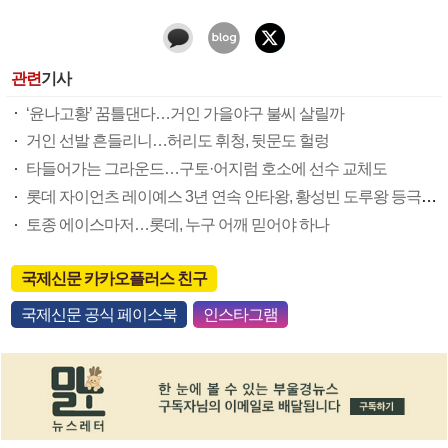
관련
기사
‘윤나고황’ 꿈틀댄다…거인 가을야구 불씨 살릴까
거인 선발 흔들리니…허리도 휘청, 뒷문도 헐렁
타들어가는 그라운드…구토·어지럼 호소에 선수 교체도
롯데 자이언츠 레이예스 3년 연속 안타왕, 황성빈 도루왕 등극할까
토종 에이스마저…롯데, 누구 어깨 믿어야 하나
국제신문 카카오플러스 친구
국제신문 공식 페이스북
인스타그램