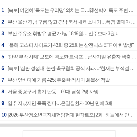
1
[속보] 여전히 ‘독도는 우리땅’ 외치는 日…韓선박이 독도 주변 해양조사 활동하자 반발
2
부산 울산 경남 구름 많고 경남 북서내륙 소나기…폭염·열대야 계속
3
부산 주유소 휘발유 평균가 ℓ당 1849원… 전주보다 3원 ↓
4
"올해 코스피 사이드카 43회 중 25회는 삼전닉스 ETF 이후 발생"
5
‘탄약 부족 사태’ 보도에 격노한 트럼프…군사기밀 유출자 색출 지시
6
[속보] ‘심판 성접대’ 논란 축구협회 공식 사과…“현재는 부적절 행위 없어”
7
부산 앞바다에 기름 425ℓ 유출한 러시아 화물선 적발
8
서울 중랑구서 흉기 난동…60대 남성 2명 사망
9
입추 지났지만 푹푹 찐다…온열질환자 10년 만에 3배
10
[2026 부산청소년극지체험탐험대 현장르포] 2회 : 하늘에서 만난 얼음의 나라