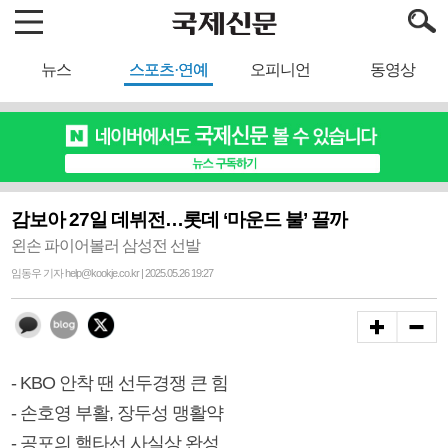
뉴스
스포츠·연예
오피니언
동영상
감보아 27일 데뷔전…롯데 ‘마운드 불’ 끌까
왼손 파이어볼러 삼성전 선발
임동우 기자 help@kookje.co.kr | 2025.05.26 19:27
- KBO 안착 땐 선두경쟁 큰 힘
- 손호영 부활, 장두성 맹활약
- 공포의 핵타선 사실상 완성