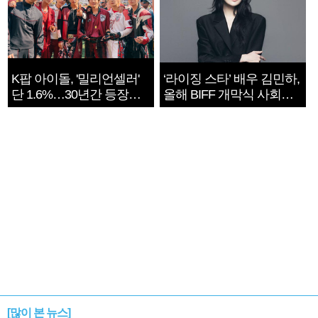
K팝 아이돌, '밀리언셀러'
‘라이징 스타’ 배우 김민하,
단 1.6%…30년간 등장
올해 BIFF 개막식 사회자
1182개팀 전수조사
확정
[많이 본 뉴스]