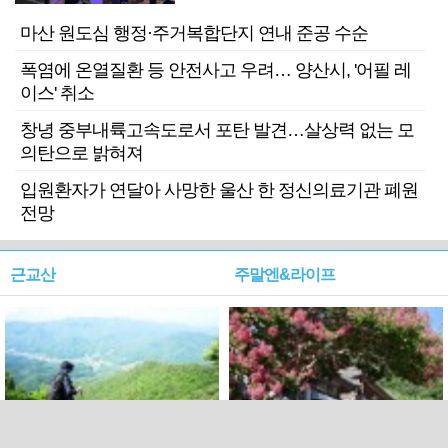
마산 원도심 행정·주거복합단지 연내 준공 수순
폭염에 온열질환 등 안전사고 우려… 양산시, '어필 레
이스' 취소
창녕 중부내륙고속도로서 포탄 발견…살상력 없는 모
의탄으로 밝혀져
입원환자가 연달아 사망한 울산 한 정신의료기관 폐원
전망
근교산
주말엔&라이프