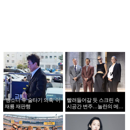
‘뺑소니 후 술타기 의혹’ 이
빨려들어갈 듯 스크린 속
재룡 재판행
시공간 변주…놀란의 메시
지는 ‘전쟁 속죄’