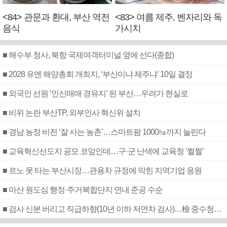
<84> 관문과 환대, 부산 역전
<83> 여름 제주, 벤자리와 독
음식
가시치
■ 해수부 청사, 북항 국제여객터미널 옆에 선다(종합)
■ 2028 유엔 해양총회 개최지, ‘부산이냐 제주냐’ 10일 결정
■ 외국인 선원 ‘인신매매 경유지’ 된 부산…우려가 현실로
■ 비위 논란 부산TP, 외부인사 혁신위 설치
■ 경남 농정 비전 ‘잘 사는 농촌’…스마트팜 1000㏊까지 늘린다
■ 교육혁신선도지 공모 코앞인데…구·군 난색에 교육청 ‘쩔쩔’
■ 르노 못 타는 부산시장…관용차 규정에 막힌 지역기업 응원
■ 마산 원도심 행정·주거복합단지 연내 준공 수순
■ 검사 신분 버리고 직급하향(10년 이하 저연차 검사)…檢 중수청행 기피