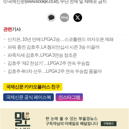
ⓒ국제신문(www.kookje.co.kr), 무단 전재 및 재배포 금지
관련
기사
신지은, 10년 만에 LPGA 2승…스코틀랜드 여자오픈 제패
파워 충전 김효주, LA 챔피언십서 시즌 3승 이끌까
파죽지세 김효주, LPGA 3연승 정조준
김효주 ‘제2 전성기’…LPGA 2주 연속 우승컵
김효주 4타차 선두…LPGA 2주 연속 우승컵 품을까
국제신문 카카오플러스 친구
국제신문 공식 페이스북
인스타그램