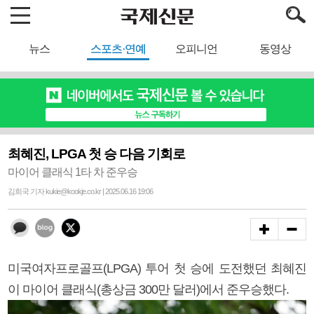
뉴스
스포츠·연예
오피니언
동영상
최혜진, LPGA 첫 승 다음 기회로
마이어 클래식 1타 차 준우승
김희국 기자 kukie@kookje.co.kr | 2025.06.16 19:06
미국여자프로골프(LPGA) 투어 첫 승에 도전했던 최혜진
이 마이어 클래식(총상금 300만 달러)에서 준우승했다.