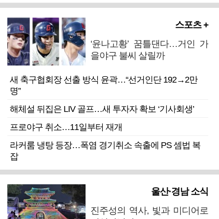
스포츠 +
‘윤나고황’ 꿈틀댄다…거인 가
을야구 불씨 살릴까
새 축구협회장 선출 방식 윤곽…“선거인단 192→2만
명”
해체설 뒤집은 LIV 골프…새 투자자 확보 ‘기사회생’
프로야구 취소…11일부터 재개
라커룸 냉탕 등장…폭염 경기취소 속출에 PS 셈법 복
잡
울산·경남 소식
진주성의 역사, 빛과 미디어로