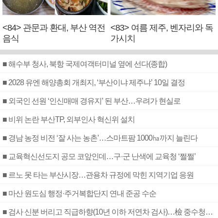
<84> 관문과 환대, 부산 역전
<83> 여름 제주, 벤자리와 독
음식
가시치
■ 해수부 청사, 북항 국제여객터미널 옆에 선다(종합)
■ 2028 유엔 해양총회 개최지, ‘부산이냐 제주냐’ 10일 결정
■ 외국인 선원 ‘인신매매 경유지’ 된 부산…우려가 현실로
■ 비위 논란 부산TP, 외부인사 혁신위 설치
■ 경남 농정 비전 ‘잘 사는 농촌’…스마트팜 1000㏊까지 늘린다
■ 교육혁신선도지 공모 코앞인데…구·군 난색에 교육청 ‘쩔쩔’
■ 르노 못 타는 부산시장…관용차 규정에 막힌 지역기업 응원
■ 마산 원도심 행정·주거복합단지 연내 준공 수순
■ 검사 신분 버리고 직급하향(10년 이하 저연차 검사)…檢 중수청행 기피