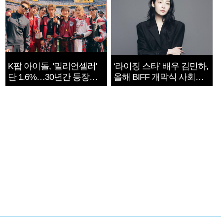
K팝 아이돌, '밀리언셀러'
‘라이징 스타’ 배우 김민하,
단 1.6%…30년간 등장
올해 BIFF 개막식 사회자
1182개팀 전수조사
확정