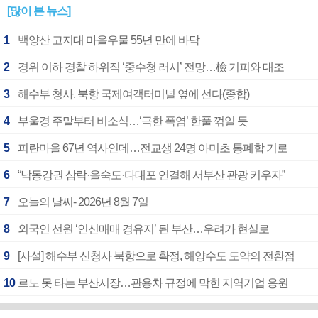
[많이 본 뉴스]
1
백양산 고지대 마을우물 55년 만에 바닥
2
경위 이하 경찰 하위직 ‘중수청 러시’ 전망…檢 기피와 대조
3
해수부 청사, 북항 국제여객터미널 옆에 선다(종합)
4
부울경 주말부터 비소식…‘극한 폭염’ 한풀 꺾일 듯
5
피란마을 67년 역사인데…전교생 24명 아미초 통폐합 기로
6
“낙동강권 삼락·을숙도·다대포 연결해 서부산 관광 키우자”
7
오늘의 날씨- 2026년 8월 7일
8
외국인 선원 ‘인신매매 경유지’ 된 부산…우려가 현실로
9
[사설] 해수부 신청사 북항으로 확정, 해양수도 도약의 전환점
10
르노 못 타는 부산시장…관용차 규정에 막힌 지역기업 응원