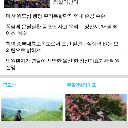
되살아난다
마산 원도심 행정·주거복합단지 연내 준공 수순
폭염에 온열질환 등 안전사고 우려… 양산시, '어필 레
이스' 취소
창녕 중부내륙고속도로서 포탄 발견…살상력 없는 모
의탄으로 밝혀져
입원환자가 연달아 사망한 울산 한 정신의료기관 폐원
전망
근교산
주말엔&라이프