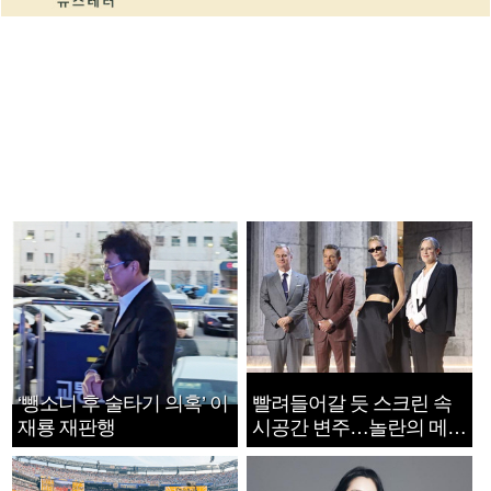
‘뺑소니 후 술타기 의혹’ 이
빨려들어갈 듯 스크린 속
재룡 재판행
시공간 변주…놀란의 메시
지는 ‘전쟁 속죄’