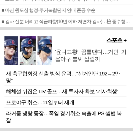
■ 마산 원도심 행정·주거복합단지 연내 준공 수순
■ 검사 신분 버리고 직급하향(10년 이하 저연차 검사)…檢 중수청행 기피
스포츠 +
‘윤나고황’ 꿈틀댄다…거인 가
을야구 불씨 살릴까
새 축구협회장 선출 방식 윤곽…“선거인단 192→2만
명”
해체설 뒤집은 LIV 골프…새 투자자 확보 ‘기사회생’
프로야구 취소…11일부터 재개
라커룸 냉탕 등장…폭염 경기취소 속출에 PS 셈법 복
잡