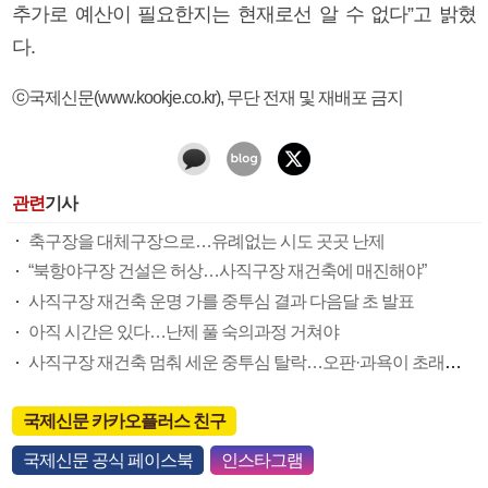
추가로 예산이 필요한지는 현재로선 알 수 없다”고 밝혔
다.
ⓒ국제신문(www.kookje.co.kr), 무단 전재 및 재배포 금지
관련
기사
축구장을 대체구장으로…유례없는 시도 곳곳 난제
“북항야구장 건설은 허상…사직구장 재건축에 매진해야”
사직구장 재건축 운명 가를 중투심 결과 다음달 초 발표
아직 시간은 있다…난제 풀 숙의과정 거쳐야
사직구장 재건축 멈춰 세운 중투심 탈락…오판·과욕이 초래했나
국제신문 카카오플러스 친구
국제신문 공식 페이스북
인스타그램