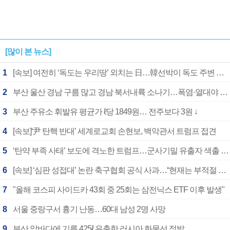
[많이 본 뉴스]
1
[속보] 여전히 ‘독도는 우리땅’ 외치는 日…韓선박이 독도 주변 해양조사 활동하자 반발
2
부산 울산 경남 구름 많고 경남 북서내륙 소나기…폭염·열대야 계속
3
부산 주유소 휘발유 평균가 ℓ당 1849원… 전주보다 3원 ↓
4
[속보]‘尹 탄핵 반대’ 세계로교회 손현보, 백악관서 트럼프 접견
5
‘탄약 부족 사태’ 보도에 격노한 트럼프…군사기밀 유출자 색출 지시
6
[속보] ‘심판 성접대’ 논란 축구협회 공식 사과…“현재는 부적절 행위 없어”
7
"올해 코스피 사이드카 43회 중 25회는 삼전닉스 ETF 이후 발생"
8
서울 중랑구서 흉기 난동…60대 남성 2명 사망
9
부산 앞바다에 기름 425ℓ 유출한 러시아 화물선 적발