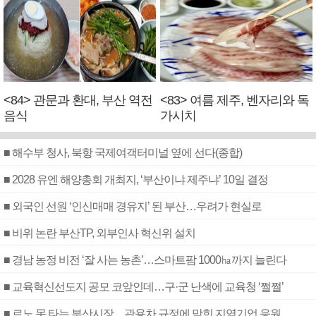
<84> 관문과 환대, 부산 역전
<83> 여름 제주, 벤자리와 독
음식
가시치
■ 해수부 청사, 북항 국제여객터미널 옆에 선다(종합)
■ 2028 유엔 해양총회 개최지, ‘부산이냐 제주냐’ 10일 결정
■ 외국인 선원 ‘인신매매 경유지’ 된 부산…우려가 현실로
■ 비위 논란 부산TP, 외부인사 혁신위 설치
■ 경남 농정 비전 ‘잘 사는 농촌’…스마트팜 1000㏊까지 늘린다
■ 교육혁신선도지 공모 코앞인데…구·군 난색에 교육청 ‘쩔쩔’
■ 르노 못 타는 부산시장…관용차 규정에 막힌 지역기업 응원