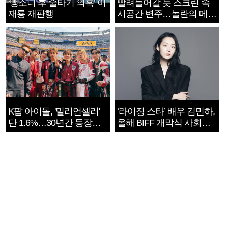
‘뺑소니 후 술타기 의혹’ 이
빨려들어갈 듯 스크린 속
재룡 재판행
시공간 변주…놀란의 메시
지는 ‘전쟁 속죄’
K팝 아이돌, '밀리언셀러'
‘라이징 스타’ 배우 김민하,
단 1.6%…30년간 등장
올해 BIFF 개막식 사회자
1182개팀 전수조사
확정