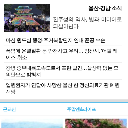
울산·경남 소식
진주성의 역사, 빛과 미디어로
되살아난다
마산 원도심 행정·주거복합단지 연내 준공 수순
폭염에 온열질환 등 안전사고 우려… 양산시, '어필 레
이스' 취소
창녕 중부내륙고속도로서 포탄 발견…살상력 없는 모
의탄으로 밝혀져
입원환자가 연달아 사망한 울산 한 정신의료기관 폐원
전망
근교산
주말엔&라이프