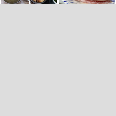
<84> 관문과 환대, 부산 역전
<83> 여름 제주, 벤자리와 독
음식
가시치
■ 해수부 청사, 북항 국제여객터미널 옆에 선다(종합)
■ 2028 유엔 해양총회 개최지, ‘부산이냐 제주냐’ 10일 결정
■ 외국인 선원 ‘인신매매 경유지’ 된 부산…우려가 현실로
■ 비위 논란 부산TP, 외부인사 혁신위 설치
■ 경남 농정 비전 ‘잘 사는 농촌’…스마트팜 1000㏊까지 늘린다
■ 교육혁신선도지 공모 코앞인데…구·군 난색에 교육청 ‘쩔쩔’
■ 르노 못 타는 부산시장…관용차 규정에 막힌 지역기업 응원
■ 마산 원도심 행정·주거복합단지 연내 준공 수순
■ 검사 신분 버리고 직급하향(10년 이하 저연차 검사)…檢 중수청행 기피