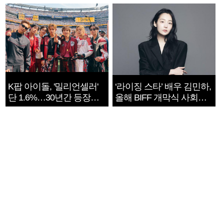
지는 ‘전쟁 속죄’
K팝 아이돌, '밀리언셀러'
‘라이징 스타’ 배우 김민하,
단 1.6%…30년간 등장
올해 BIFF 개막식 사회자
1182개팀 전수조사
확정