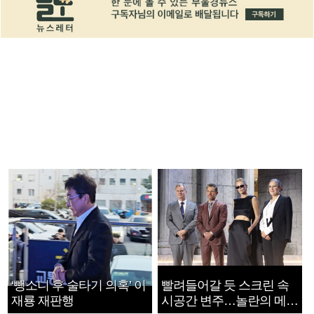
‘뺑소니 후 술타기 의혹’ 이
빨려들어갈 듯 스크린 속
재룡 재판행
시공간 변주…놀란의 메시