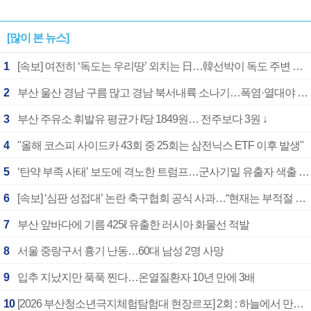
[많이 본 뉴스]
1
[속보] 여전히 ‘독도는 우리땅’ 외치는 日…韓선박이 독도 주변 해양조사 활동하자 반발
2
부산 울산 경남 구름 많고 경남 북서내륙 소나기…폭염·열대야 계속
3
부산 주유소 휘발유 평균가 ℓ당 1849원… 전주보다 3원 ↓
4
"올해 코스피 사이드카 43회 중 25회는 삼전닉스 ETF 이후 발생"
5
‘탄약 부족 사태’ 보도에 격노한 트럼프…군사기밀 유출자 색출 지시
6
[속보] ‘심판 성접대’ 논란 축구협회 공식 사과…“현재는 부적절 행위 없어”
7
부산 앞바다에 기름 425ℓ 유출한 러시아 화물선 적발
8
서울 중랑구서 흉기 난동…60대 남성 2명 사망
9
입추 지났지만 푹푹 찐다…온열질환자 10년 만에 3배
10
[2026 부산청소년극지체험탐험대 현장르포] 2회 : 하늘에서 만난 얼음의 나라