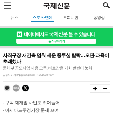
뉴스
스포츠·연예
오피니언
동영상
사직구장 재건축 멈춰 세운 중투심 탈락…오판·과욕이
초래했나
문체부 공모사업 내용 오독, 바로잡을 기회 번번이 놓쳐
임동우 기자 help@kookje.co.kr | 2025.06.23 19:22
- 구덕 재개발 사업도 뛰어들어
- 아시아드주경기장 문제 꼬여