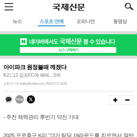
뉴스
스포츠·연예
오피니언
동영상
아이파크 원정불패 깨졌다
K리그2 김포FC에 패배…5위
김희국 기자 kukie@kookje.co.kr | 2025.07.07 19:28
- 주전 체력관리 후반기 약진 기대
2025 프로축구 K리그2가 팀당 19라운드를 치르면서 절반