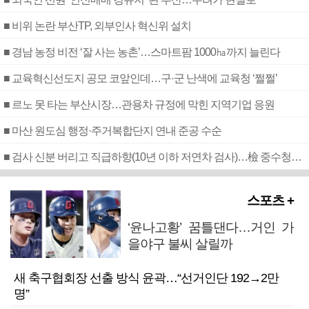
■ 비위 논란 부산TP, 외부인사 혁신위 설치
■ 경남 농정 비전 ‘잘 사는 농촌’…스마트팜 1000㏊까지 늘린다
■ 교육혁신선도지 공모 코앞인데…구·군 난색에 교육청 ‘쩔쩔’
■ 르노 못 타는 부산시장…관용차 규정에 막힌 지역기업 응원
■ 마산 원도심 행정·주거복합단지 연내 준공 수순
■ 검사 신분 버리고 직급하향(10년 이하 저연차 검사)…檢 중수청행 기피
스포츠 +
‘윤나고황’ 꿈틀댄다…거인 가
을야구 불씨 살릴까
새 축구협회장 선출 방식 윤곽…“선거인단 192→2만
명”