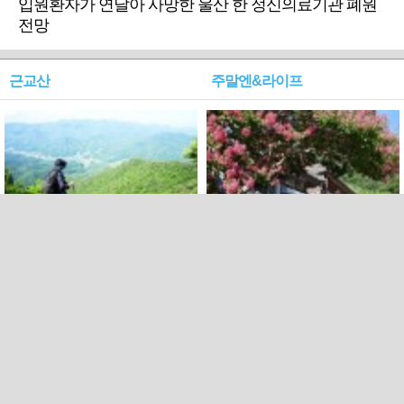
입원환자가 연달아 사망한 울산 한 정신의료기관 폐원
전망
근교산
주말엔&라이프
근교산&그너머…상주·문경
폭염보다 더 뜨거워라…100
청화산~시루봉
일을 붉게 불태울 ‘선비정신’
피었네
PC버전
엑스
페이스북
Copyright ⓒ 2015 All rights reserved by 국제신문