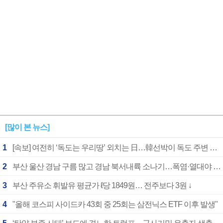
[많이 본 뉴스]
1
[속보] 여전히 ‘독도는 우리땅’ 외치는 日…韓선박이 독도 주변 해양조사 활동하자 반발
2
부산 울산 경남 구름 많고 경남 북서내륙 소나기…폭염·열대야 계속
3
부산 주유소 휘발유 평균가 ℓ당 1849원… 전주보다 3원 ↓
4
"올해 코스피 사이드카 43회 중 25회는 삼전닉스 ETF 이후 발생"