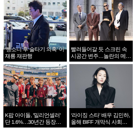
‘뺑소니 후 술타기 의혹’ 이
빨려들어갈 듯 스크린 속
재룡 재판행
시공간 변주…놀란의 메시
지는 ‘전쟁 속죄’
K팝 아이돌, '밀리언셀러'
‘라이징 스타’ 배우 김민하,
단 1.6%…30년간 등장
올해 BIFF 개막식 사회자
1182개팀 전수조사
확정