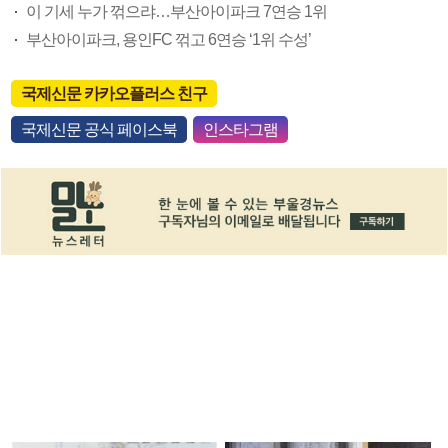
이 기세 누가 꺾으랴…부산아이파크 7연승 1위
부산아이파크, 용인FC 꺾고 6연승 ‘1위 수성’
국제신문 카카오플러스 친구
국제신문 공식 페이스북
인스타그램