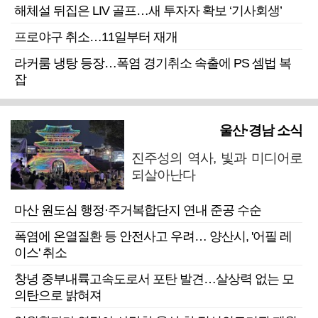
해체설 뒤집은 LIV 골프…새 투자자 확보 ‘기사회생’
프로야구 취소…11일부터 재개
라커룸 냉탕 등장…폭염 경기취소 속출에 PS 셈법 복
잡
울산·경남 소식
진주성의 역사, 빛과 미디어로
되살아난다
마산 원도심 행정·주거복합단지 연내 준공 수순
폭염에 온열질환 등 안전사고 우려… 양산시, '어필 레
이스' 취소
창녕 중부내륙고속도로서 포탄 발견…살상력 없는 모
의탄으로 밝혀져