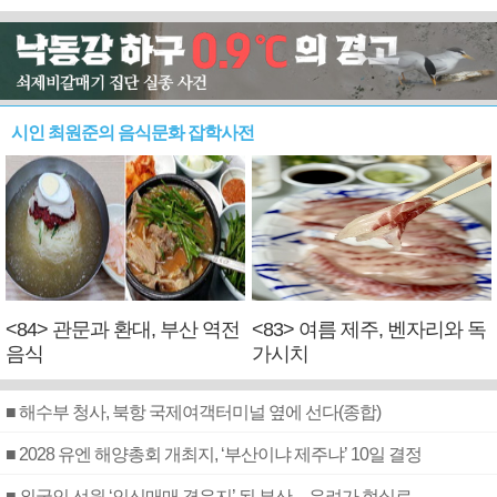
시인 최원준의 음식문화 잡학사전
<84> 관문과 환대, 부산 역전
<83> 여름 제주, 벤자리와 독
음식
가시치
■ 해수부 청사, 북항 국제여객터미널 옆에 선다(종합)
■ 2028 유엔 해양총회 개최지, ‘부산이냐 제주냐’ 10일 결정
■ 외국인 선원 ‘인신매매 경유지’ 된 부산…우려가 현실로