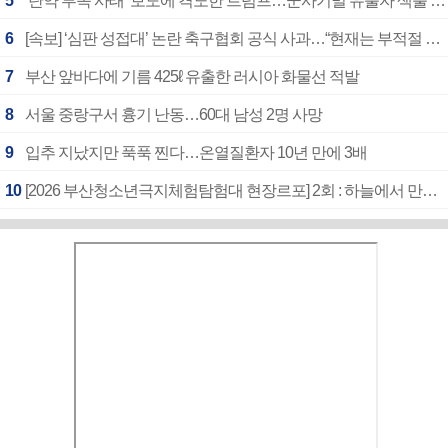
5
‘탄약 부족 사태’ 보도에 격노한 트럼프…군사기밀 유출자 색출 지시
6
[속보] ‘심판 성접대’ 논란 축구협회 공식 사과…“현재는 부적절 행위 없어”
7
부산 앞바다에 기름 425ℓ 유출한 러시아 화물선 적발
8
서울 중랑구서 흉기 난동…60대 남성 2명 사망
9
입추 지났지만 푹푹 찐다…온열질환자 10년 만에 3배
10
[2026 부산청소년극지체험탐험대 현장르포] 2회 : 하늘에서 만난 얼음의 나라