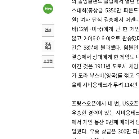
의 올잉글랜드 클럽에서 열린 
스대회(총상금 5350만 파운드
원) 여자 단식 결승에서 어맨
바(12위·미국)에게 단 한 게
않고 2-0(6-0 6-0)으로 완승
간은 58분에 불과했다. 윔블던
결승에서 상대에게 한 게임도 
이긴 것은 1911년 도로시 체
가 도라 부스비(영국)를 꺾고 
올해 시비옹테크가 무려 114년
프랑스오픈에서 네 번, US오픈
우승한 경력이 있는 시비옹테
에서 개인 통산 6번째 메이저 
일궜다. 우승 상금은 300만 파