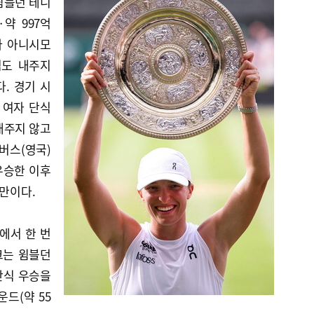
윔블던 테니
·약 997억
다 아니시모
임도 내주지
했다. 경기 시
 여자 단식
내주지 않고
임버스(영국)
우승한 이후
 만이다.
에서 한 번
크는 윔블던
단식 우승을
운드(약 55