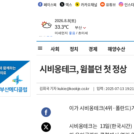
페이스북
엑스
카카오채널
유튜브
인스
사회
정치
경제
해양수산
시비옹테크, 윔블던 첫 정상
김희국 기자
kukie@kookje.co.kr
| 입력 : 2025-07-13 19:21
이가 시비옹테크(4위·폴란드)가
시비옹테크는 13일(한국시간)