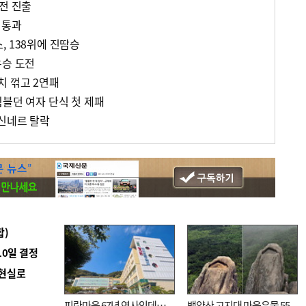
전 진출
 통과
, 138위에 진땀승
우승 도전
 꺾고 2연패
윔블던 여자 단식 첫 제패
신네르 탈락
합)
10일 결정
 현실로
피란마을 67년 역사인데…
백양산 고지대 마을우물 55