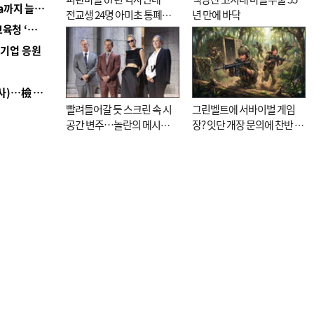
■ 경남 농정 비전 ‘잘 사는 농촌’…스마트팜 1000㏊까지 늘린다
전교생 24명 아미초 통폐합
년 만에 바닥
■ 교육혁신선도지 공모 코앞인데…구·군 난색에 교육청 ‘쩔쩔’
기로
역기업 응원
■ 검사 신분 버리고 직급하향(10년 이하 저연차 검사)…檢 중수청행 기피
빨려들어갈 듯 스크린 속 시
그린벨트에 서바이벌 게임
공간 변주…놀란의 메시지
장? 잇단 개장 문의에 찬반 논
는 ‘전쟁 속죄’
쟁