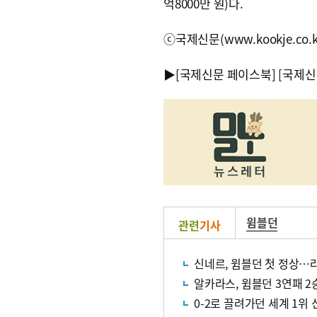
억8000만 원)다.
ⓒ국제신문(www.kookje.co.
▶
[국제신문 페이스북]
[국제신
윔블던
관련
기사
신네르, 윔블던 첫 정상…
알카라스, 윔블던 3연패 2
0-2로 끌려가던 세계 1위