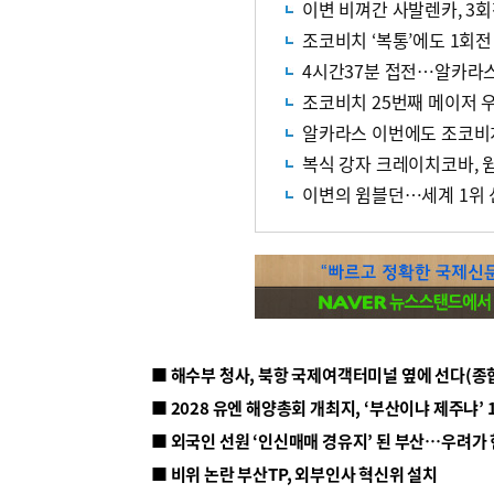
이변 비껴간 사발렌카, 3회
조코비치 ‘복통’에도 1회전
4시간37분 접전…알카라스
조코비치 25번째 메이저 
알카라스 이번에도 조코비치
복식 강자 크레이치코바, 
이변의 윔블던…세계 1위 
■ 해수부 청사, 북항 국제여객터미널 옆에 선다(종
■ 2028 유엔 해양총회 개최지, ‘부산이냐 제주냐’ 
■ 외국인 선원 ‘인신매매 경유지’ 된 부산…우려가
■ 비위 논란 부산TP, 외부인사 혁신위 설치