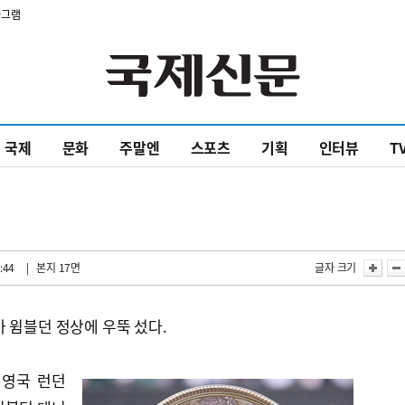
타그램
국제
문화
주말엔
스포츠
기획
인터뷰
T
:44
| 본지 17면
글자 크기
 윔블던 정상에 우뚝 섰다.
 영국 런던