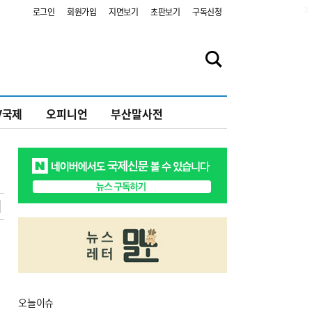
2
로그인
회원가입
지면보기
초판보기
구독신청
V국제
오피니언
부산말사전
오늘
이슈