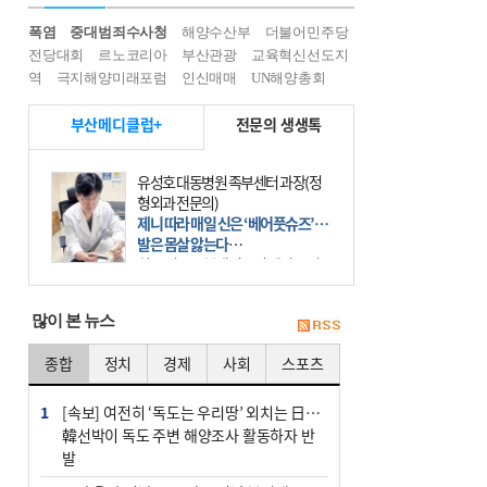
폭염
중대범죄수사청
해양수산부
더불어민주당
전당대회
르노코리아
부산관광
교육혁신선도지
역
극지해양미래포럼
인신매매
UN해양총회
부산메디클럽+
전문의 생생톡
장민희김용기내과의원과장
하루 500㎉ 줄이면 한주 0.5㎏ 감
량…비만치료는 장기전
비만은 이제 더는 체중이나 체형의 문
제가 아니다. 하나의 질병으로 인지
하고 치료와 관리를 해야 한다. 세계
보건기구(WHO)는 이미 1994년 비만
많이 본 뉴스
을 인류의 중요한
종합
정치
경제
사회
스포츠
1
[속보] 여전히 ‘독도는 우리땅’ 외치는 日…
韓선박이 독도 주변 해양조사 활동하자 반
발