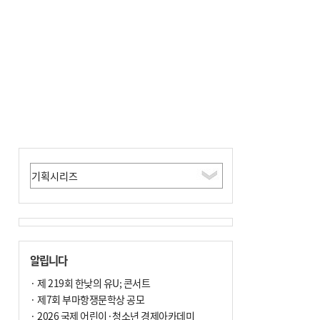
포] 2회 : 하늘에서 만난 얼음의 나라
알립니다
· 제 219회 한낮의 유U; 콘서트
· 제7회 부마항쟁문학상 공모
· 2026 국제 어린이·청소년 경제아카데미