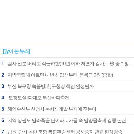
[많이 본 뉴스]
1
검사 신분 버리고 직급하향(10년 이하 저연차 검사)…檢 중수청행 기피
2
지방국립대 이르면 내년 신입생부터 ‘등록금 0원’(종합)
3
부산 북구청 쑥뜸방, 前구청장 책임 인정될까
4
[도청도설] 다대포 부산바다축제
5
해양수산부 신청사 북항재개발 부지에 짓는다
6
지역 상권도 말라죽을 판이라…가뭄 속 밀양물축제 강행 논란
7
법원, 단차 논란 북항 복합환승센터 공사중지 관련 현장검증