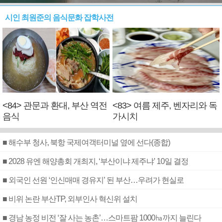
시인 최원준의 음식문화 잡학사전
<84> 관문과 환대, 부산 역전
<83> 여름 제주, 벤자리와 독
음식
가시치
■ 해수부 청사, 북항 국제여객터미널 옆에 선다(종합)
■ 2028 유엔 해양총회 개최지, ‘부산이냐 제주냐’ 10일 결정
■ 외국인 선원 ‘인신매매 경유지’ 된 부산…우려가 현실로
■ 비위 논란 부산TP, 외부인사 혁신위 설치
■ 경남 농정 비전 ‘잘 사는 농촌’…스마트팜 1000㏊까지 늘린다