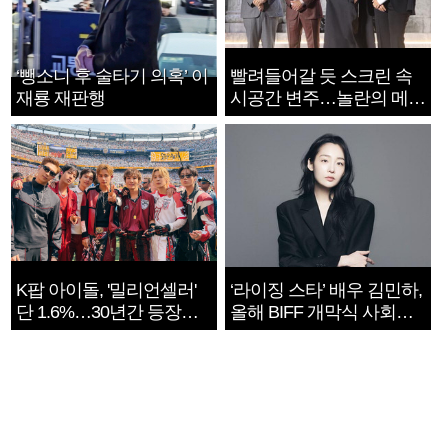
‘뺑소니 후 술타기 의혹’ 이
빨려들어갈 듯 스크린 속
재룡 재판행
시공간 변주…놀란의 메시
지는 ‘전쟁 속죄’
K팝 아이돌, '밀리언셀러'
‘라이징 스타’ 배우 김민하,
단 1.6%…30년간 등장
올해 BIFF 개막식 사회자
1182개팀 전수조사
확정