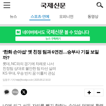
뉴스
스포츠·연예
오피니언
동영상
‘한화 손아섭’ 옛 친정 팀과 6연전…승부사 기질 보일
까?
롯데, NC와의 경기에 차례로 나서
친정팀 상대로 불안한 팀 타선 살려
KS 무대, 우승 반지 꿈 이룰지 관심
임동우 기자 help@kookje.co.kr | 2025.08.12 16:10
LG에 리그 선두 자리를 뺏긴 한화는 손아섭 덕분에 활력