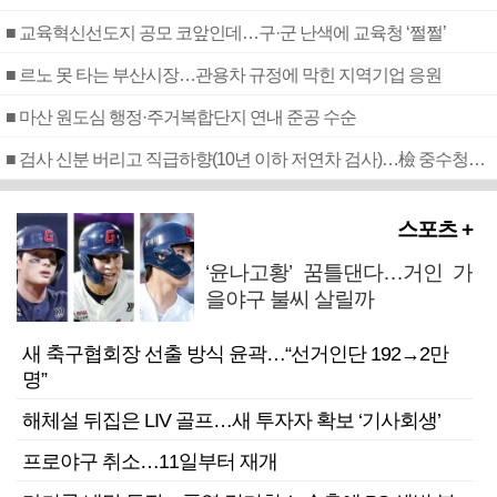
■ 교육혁신선도지 공모 코앞인데…구·군 난색에 교육청 ‘쩔쩔’
■ 르노 못 타는 부산시장…관용차 규정에 막힌 지역기업 응원
■ 마산 원도심 행정·주거복합단지 연내 준공 수순
■ 검사 신분 버리고 직급하향(10년 이하 저연차 검사)…檢 중수청행 기피
스포츠 +
‘윤나고황’ 꿈틀댄다…거인 가
을야구 불씨 살릴까
새 축구협회장 선출 방식 윤곽…“선거인단 192→2만
명”
해체설 뒤집은 LIV 골프…새 투자자 확보 ‘기사회생’
프로야구 취소…11일부터 재개