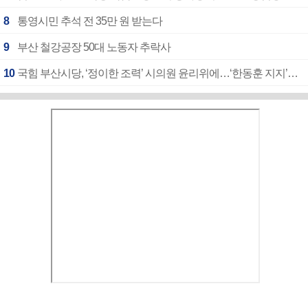
8
통영시민 추석 전 35만 원 받는다
9
부산 철강공장 50대 노동자 추락사
10
국힘 부산시당, ‘정이한 조력’ 시의원 윤리위에…‘한동훈 지지’도 신고접수