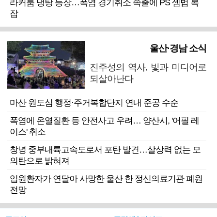
라커룸 냉탕 등장…폭염 경기취소 속출에 PS 셈법 복
잡
울산·경남 소식
진주성의 역사, 빛과 미디어로
되살아난다
마산 원도심 행정·주거복합단지 연내 준공 수순
폭염에 온열질환 등 안전사고 우려… 양산시, '어필 레
이스' 취소
창녕 중부내륙고속도로서 포탄 발견…살상력 없는 모
의탄으로 밝혀져
입원환자가 연달아 사망한 울산 한 정신의료기관 폐원
전망