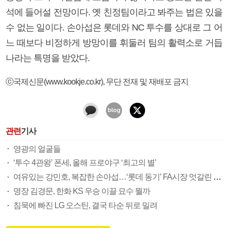
석에 들어설 전망이다. 옛 친정팀이라고 봐주는 법은 있을
수 없는 일이다. 손아섭은 롯데와 NC 투수를 상대로 그 어
느 때보다 비정하게 방망이를 휘둘러 팀의 활력소로 거듭
나라는 특명을 받았다.
ⓒ국제신문(www.kookje.co.kr), 무단 전재 및 재배포 금지
관련
기사
영광의 얼굴들
‘투수 4관왕’ 폰세, 올해 프로야구 ‘최고의 별’
여유있는 강민호, 복잡한 손아섭…‘롯데 동기’ FA시장 엇갈린 희비
명장 김경문, 한화 KS 우승 이끌 묘수 뭘까
침묵에 빠진 LG 오스틴, 결국 타순 뒤로 밀려