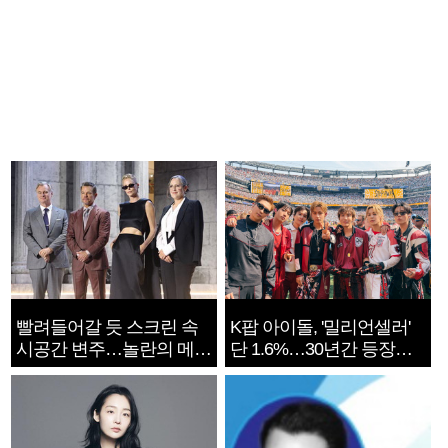
빨려들어갈 듯 스크린 속
K팝 아이돌, '밀리언셀러'
시공간 변주…놀란의 메시
단 1.6%…30년간 등장
지는 ‘전쟁 속죄’
1182개팀 전수조사