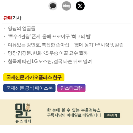
관련
기사
영광의 얼굴들
‘투수 4관왕’ 폰세, 올해 프로야구 ‘최고의 별’
여유있는 강민호, 복잡한 손아섭…‘롯데 동기’ FA시장 엇갈린 희비
명장 김경문, 한화 KS 우승 이끌 묘수 뭘까
침묵에 빠진 LG 오스틴, 결국 타순 뒤로 밀려
국제신문 카카오플러스 친구
국제신문 공식 페이스북
인스타그램