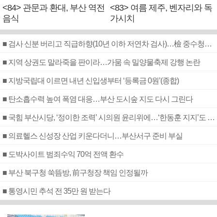
<84> 관문과 환대, 부산 역전
<83> 여름 제주, 벤자리와 독
음식
가시치
■ 검사 신분 버리고 직급하향(10년 이하 저연차 검사)…檢 중수청행 기피
■ 지역 상권도 말라죽을 판이라…가뭄 속 밀양물축제 강행 논란
■ 지방국립대 이르면 내년 신입생부터 ‘등록금 0원’(종합)
■ 탄소흡수력 높여 폭염 대응…부산 도시숲 지도 다시 그린다
■ 국힘 부산시당, ‘정이한 조력’ 시의원 윤리위에…‘한동훈 지지’도 신고접수
■ 의료헬스 신성장 산업 키운다더니…부산서구 준비 부실
■ 도박사이트 범죄수익 70억 전액 환수
■ 부산 북구청 쑥뜸방, 前구청장 책임 인정될까
■ 통영시민 추석 전 35만 원 받는다