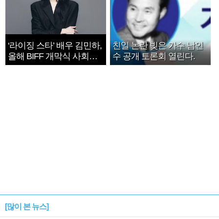
‘라이징 스타’ 배우 김민하,
친일 논란 빚은 가수 남인
올해 BIFF 개막식 사회자
수 공개 토론회 열린다.
확정
[많이 본 뉴스]