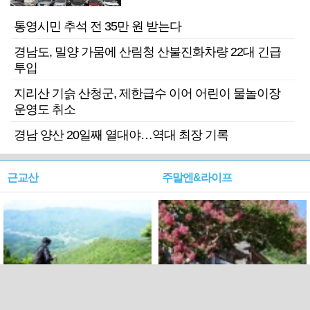
기 검거
통영시민 추석 전 35만 원 받는다
경남도, 밀양 가뭄에 산림청 산불진화차량 22대 긴급
투입
지리산 기슭 산청군, 제한급수 이어 어린이 물놀이장
운영도 취소
경남 양산 20일째 열대야…역대 최장 기록
근교산
주말엔&라이프
근교산&그너머…상주·문경
폭염보다 더 뜨거워라…100