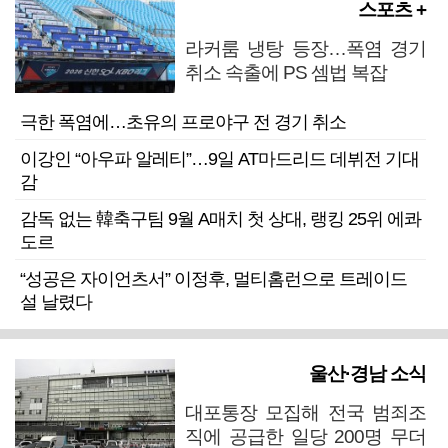
스포츠 +
라커룸 냉탕 등장…폭염 경기
취소 속출에 PS 셈법 복잡
극한 폭염에…초유의 프로야구 전 경기 취소
이강인 “아우파 알레티”…9일 AT마드리드 데뷔전 기대
감
감독 없는 韓축구팀 9월 A매치 첫 상대, 랭킹 25위 에콰
도르
“성공은 자이언츠서” 이정후, 멀티홈런으로 트레이드
설 날렸다
울산·경남 소식
대포통장 모집해 전국 범죄조
직에 공급한 일당 200명 무더