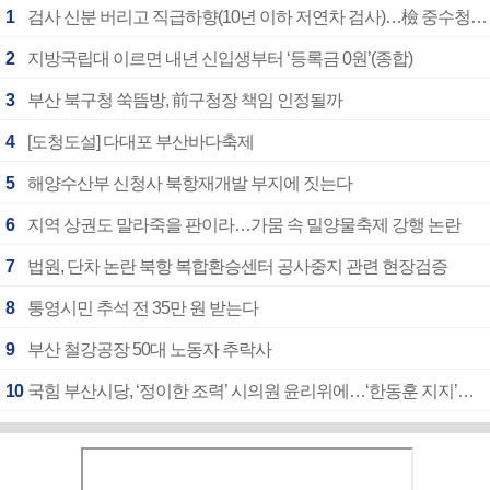
1
검사 신분 버리고 직급하향(10년 이하 저연차 검사)…檢 중수청행 기피
2
지방국립대 이르면 내년 신입생부터 ‘등록금 0원’(종합)
3
부산 북구청 쑥뜸방, 前구청장 책임 인정될까
4
[도청도설] 다대포 부산바다축제
5
해양수산부 신청사 북항재개발 부지에 짓는다
6
지역 상권도 말라죽을 판이라…가뭄 속 밀양물축제 강행 논란
7
법원, 단차 논란 북항 복합환승센터 공사중지 관련 현장검증
8
통영시민 추석 전 35만 원 받는다
9
부산 철강공장 50대 노동자 추락사
10
국힘 부산시당, ‘정이한 조력’ 시의원 윤리위에…‘한동훈 지지’도 신고접수