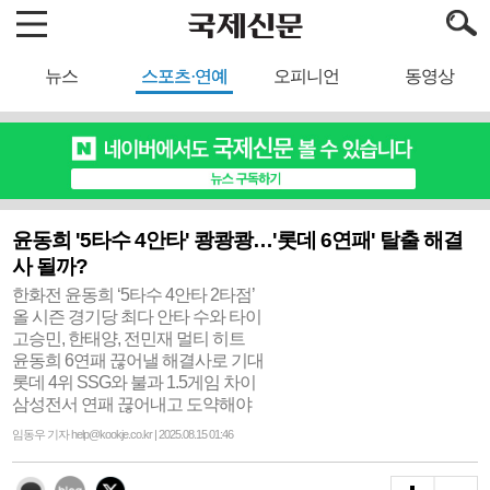
뉴스
스포츠·연예
오피니언
동영상
윤동희 '5타수 4안타' 쾅쾅쾅…'롯데 6연패' 탈출 해결
사 될까?
한화전 윤동희 ‘5타수 4안타 2타점’
올 시즌 경기당 최다 안타 수와 타이
고승민, 한태양, 전민재 멀티 히트
윤동희 6연패 끊어낼 해결사로 기대
롯데 4위 SSG와 불과 1.5게임 차이
삼성전서 연패 끊어내고 도약해야
임동우 기자 help@kookje.co.kr | 2025.08.15 01:46