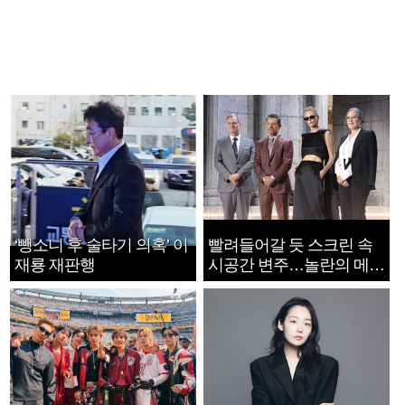
‘뺑소니 후 술타기 의혹’ 이
빨려들어갈 듯 스크린 속
재룡 재판행
시공간 변주…놀란의 메시
지는 ‘전쟁 속죄’