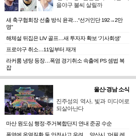
을야구 불씨 살릴까
새 축구협회장 선출 방식 윤곽…“선거인단 192→2만
명”
해체설 뒤집은 LIV 골프…새 투자자 확보 ‘기사회생’
프로야구 취소…11일부터 재개
라커룸 냉탕 등장…폭염 경기취소 속출에 PS 셈법 복
잡
울산·경남 소식
진주성의 역사, 빛과 미디어로
되살아난다
마산 원도심 행정·주거복합단지 연내 준공 수순
폭염에 온열질환 등 안전사고 우려… 양산시, '어필 레