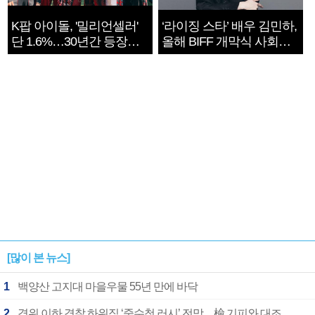
K팝 아이돌, '밀리언셀러'
‘라이징 스타’ 배우 김민하,
단 1.6%…30년간 등장
올해 BIFF 개막식 사회자
1182개팀 전수조사
확정
[많이 본 뉴스]
1
백양산 고지대 마을우물 55년 만에 바닥
2
경위 이하 경찰 하위직 ‘중수청 러시’ 전망…檢 기피와 대조