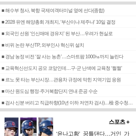
■ 해수부 청사, 북항 국제여객터미널 옆에 선다(종합)
■ 2028 유엔 해양총회 개최지, ‘부산이냐 제주냐’ 10일 결정
■ 외국인 선원 ‘인신매매 경유지’ 된 부산…우려가 현실로
■ 비위 논란 부산TP, 외부인사 혁신위 설치
■ 경남 농정 비전 ‘잘 사는 농촌’…스마트팜 1000㏊까지 늘린다
■ 교육혁신선도지 공모 코앞인데…구·군 난색에 교육청 ‘쩔쩔’
■ 르노 못 타는 부산시장…관용차 규정에 막힌 지역기업 응원
■ 마산 원도심 행정·주거복합단지 연내 준공 수순
■ 검사 신분 버리고 직급하향(10년 이하 저연차 검사)…檢 중수청행 기피
스포츠 +
‘윤나고황’ 꿈틀댄다…거인 가