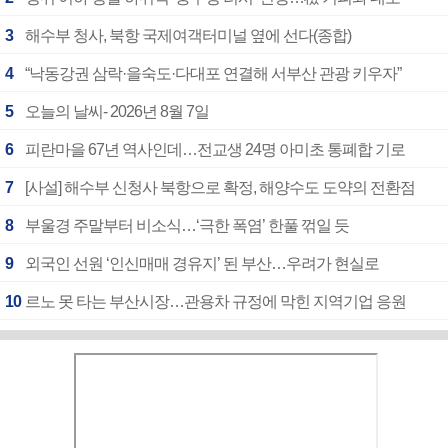
3
해수부 청사, 북항 국제여객터미널 옆에 선다(종합)
4
“낙동강권 삼락·을숙도·다대포 연결해 서부산 관광 키우자”
5
오늘의 날씨- 2026년 8월 7일
6
피란마을 67년 역사인데…전교생 24명 아미초 통폐합 기로
7
[사설] 해수부 신청사 북항으로 확정, 해양수도 도약의 전환점
8
부울경 주말부터 비소식…‘극한 폭염’ 한풀 꺾일 듯
9
외국인 선원 ‘인신매매 경유지’ 된 부산…우려가 현실로
10
르노 못 타는 부산시장…관용차 규정에 막힌 지역기업 응원