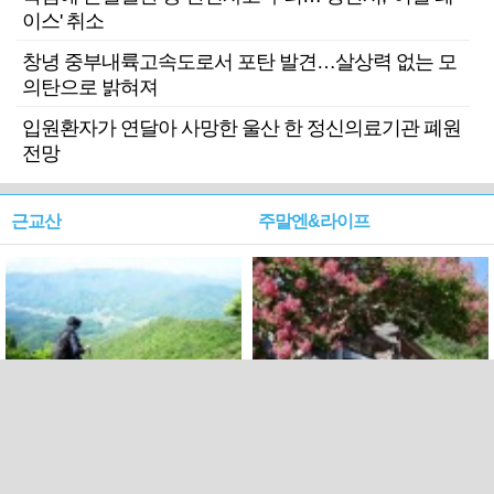
이스' 취소
창녕 중부내륙고속도로서 포탄 발견…살상력 없는 모
의탄으로 밝혀져
입원환자가 연달아 사망한 울산 한 정신의료기관 폐원
전망
근교산
주말엔&라이프
근교산&그너머…상주·문경
폭염보다 더 뜨거워라…100
청화산~시루봉
일을 붉게 불태울 ‘선비정신’
피었네