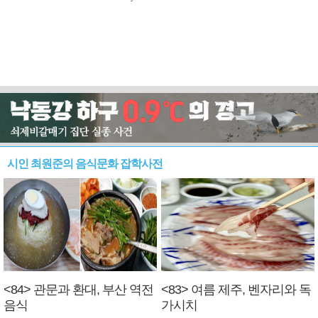
시인 최원준의 음식문화 잡학사전
<84> 관문과 환대, 부산 역전
<83> 여름 제주, 벤자리와 독
음식
가시치