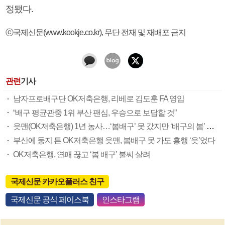
정됐다.
ⓒ국제신문(www.kookje.co.kr), 무단 전재 및 재배포 금지
관련
기사
남자프로배구단 OK저축은행, 리베로 김도훈 FA 영입
“배구 평균관중 1위 부산 팬심, 우승으로 보답할 것”
읏맨(OK저축은행) 1년 농사…‘봄배구’ 못 갔지만 ‘배구의 봄’ 꽃피웠다
부산에 둥지 튼 OK저축은행 읏맨, 봄배구 못 가도 흥행 ‘읏’었다
OK저축은행, 연패 끊고 ‘봄 배구’ 불씨 살려
국제신문 카카오플러스 친구
국제신문 공식 페이스북
인스타그램