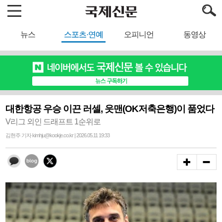
뉴스
스포츠·연예
오피니언
동영상
대한항공 우승 이끈 러셀, 읏맨(OK저축은행)이 품었다
V리그 외인 드래프트 1순위로
김현주 기자 kimhju@kookje.co.kr | 2026.05.11 19:33