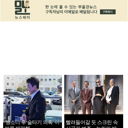
‘뺑소니 후 술타기 의혹’ 이
빨려들어갈 듯 스크린 속