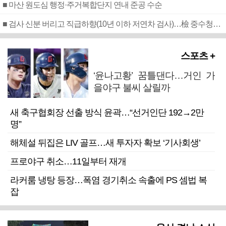
■ 마산 원도심 행정·주거복합단지 연내 준공 수순
■ 검사 신분 버리고 직급하향(10년 이하 저연차 검사)…檢 중수청행 기피
스포츠 +
‘윤나고황’ 꿈틀댄다…거인 가
을야구 불씨 살릴까
새 축구협회장 선출 방식 윤곽…“선거인단 192→2만
명”
해체설 뒤집은 LIV 골프…새 투자자 확보 ‘기사회생’
프로야구 취소…11일부터 재개
라커룸 냉탕 등장…폭염 경기취소 속출에 PS 셈법 복
잡