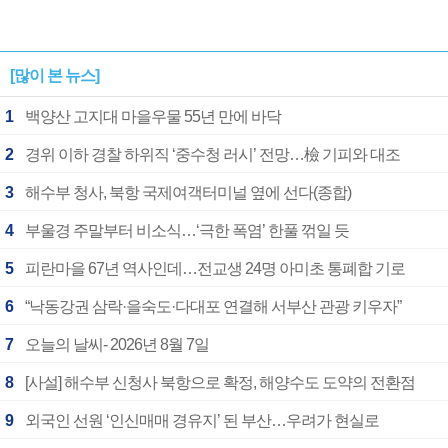
[많이 본 뉴스]
1
백양산 고지대 마을우물 55년 만에 바닥
2
경위 이하 경찰 하위직 ‘중수청 러시’ 전망…檢 기피와 대조
3
해수부 청사, 북항 국제여객터미널 옆에 선다(종합)
4
부울경 주말부터 비소식…‘극한 폭염’ 한풀 꺾일 듯
5
피란마을 67년 역사인데…전교생 24명 아미초 통폐합 기로
6
“낙동강권 삼락·을숙도·다대포 연결해 서부산 관광 키우자”
7
오늘의 날씨- 2026년 8월 7일
8
[사설] 해수부 신청사 북항으로 확정, 해양수도 도약의 전환점
9
외국인 선원 ‘인신매매 경유지’ 된 부산…우려가 현실로