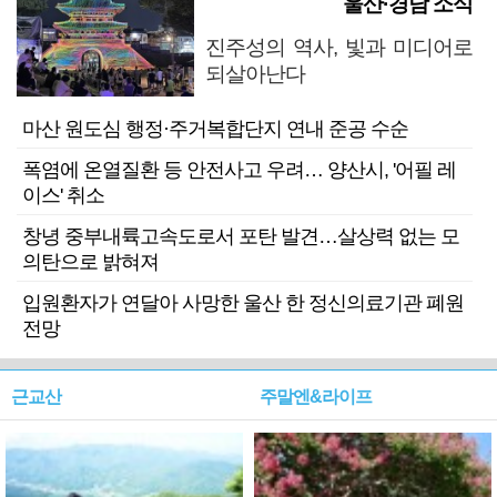
울산·경남 소식
진주성의 역사, 빛과 미디어로
되살아난다
마산 원도심 행정·주거복합단지 연내 준공 수순
폭염에 온열질환 등 안전사고 우려… 양산시, '어필 레
이스' 취소
창녕 중부내륙고속도로서 포탄 발견…살상력 없는 모
의탄으로 밝혀져
입원환자가 연달아 사망한 울산 한 정신의료기관 폐원
전망
근교산
주말엔&라이프