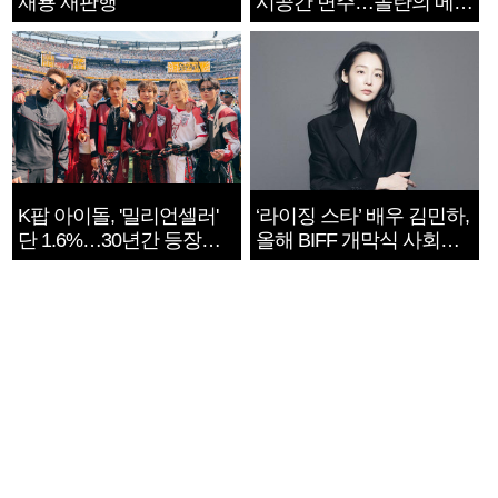
재룡 재판행
시공간 변주…놀란의 메시
지는 ‘전쟁 속죄’
K팝 아이돌, '밀리언셀러'
‘라이징 스타’ 배우 김민하,
단 1.6%…30년간 등장
올해 BIFF 개막식 사회자
1182개팀 전수조사
확정