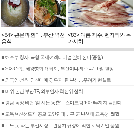
<84> 관문과 환대, 부산 역전
<83> 여름 제주, 벤자리와 독
음식
가시치
■ 해수부 청사, 북항 국제여객터미널 옆에 선다(종합)
■ 2028 유엔 해양총회 개최지, ‘부산이냐 제주냐’ 10일 결정
■ 외국인 선원 ‘인신매매 경유지’ 된 부산…우려가 현실로
■ 비위 논란 부산TP, 외부인사 혁신위 설치
■ 경남 농정 비전 ‘잘 사는 농촌’…스마트팜 1000㏊까지 늘린다
■ 교육혁신선도지 공모 코앞인데…구·군 난색에 교육청 ‘쩔쩔’
■ 르노 못 타는 부산시장…관용차 규정에 막힌 지역기업 응원