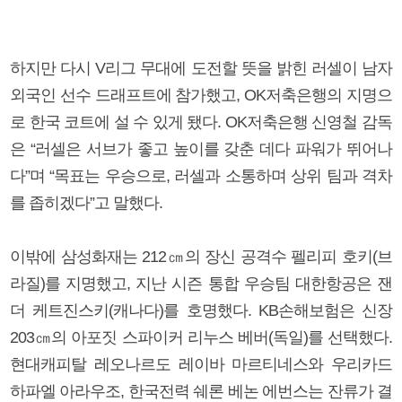
하지만 다시 V리그 무대에 도전할 뜻을 밝힌 러셀이 남자
외국인 선수 드래프트에 참가했고, OK저축은행의 지명으
로 한국 코트에 설 수 있게 됐다. OK저축은행 신영철 감독
은 “러셀은 서브가 좋고 높이를 갖춘 데다 파워가 뛰어나
다”며 “목표는 우승으로, 러셀과 소통하며 상위 팀과 격차
를 좁히겠다”고 말했다.
이밖에 삼성화재는 212㎝의 장신 공격수 펠리피 호키(브
라질)를 지명했고, 지난 시즌 통합 우승팀 대한항공은 잰
더 케트진스키(캐나다)를 호명했다. KB손해보험은 신장
203㎝의 아포짓 스파이커 리누스 베버(독일)를 선택했다.
현대캐피탈 레오나르도 레이바 마르티네스와 우리카드
하파엘 아라우조, 한국전력 쉐론 베논 에번스는 잔류가 결