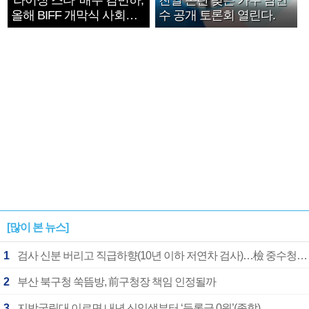
‘라이징 스타’ 배우 김민하,
친일 논란 빚은 가수 남인
올해 BIFF 개막식 사회자
수 공개 토론회 열린다.
확정
[많이 본 뉴스]
1
검사 신분 버리고 직급하향(10년 이하 저연차 검사)…檢 중수청행 기피
2
부산 북구청 쑥뜸방, 前구청장 책임 인정될까
3
지방국립대 이르면 내년 신입생부터 ‘등록금 0원’(종합)