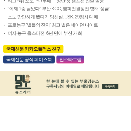
리그 5위 소노 ‘PO 무패’…창단 첫 챔프전 진출 돌풍
"이제 1승 남았다" 부산 KCC, 챔피언결정전 향해 '성큼'
소노 만만하게 봤다가 망신살…SK, 29점차 대패
프로농구 ‘별들의 잔치’ 최고 별은 네이던 나이트
여자 농구 올스타전, 6년 만에 부산 개최
국제신문 카카오플러스 친구
국제신문 공식 페이스북
인스타그램