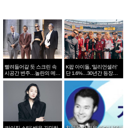
빨려들어갈 듯 스크린 속
K팝 아이돌, '밀리언셀러'
시공간 변주…놀란의 메시
단 1.6%…30년간 등장
지는 ‘전쟁 속죄’
1182개팀 전수조사