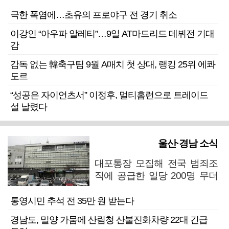
극한 폭염에…초유의 프로야구 전 경기 취소
이강인 “아우파 알레티”…9일 AT마드리드 데뷔전 기대
감
감독 없는 韓축구팀 9월 A매치 첫 상대, 랭킹 25위 에콰
도르
“성공은 자이언츠서” 이정후, 멀티홈런으로 트레이드
설 날렸다
울산·경남 소식
대포통장 모집해 전국 범죄조
직에 공급한 일당 200명 무더
기 검거
통영시민 추석 전 35만 원 받는다
경남도, 밀양 가뭄에 산림청 산불진화차량 22대 긴급