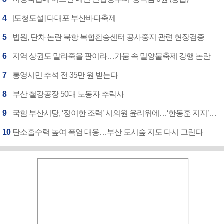
4
[도청도설] 다대포 부산바다축제
5
법원, 단차 논란 북항 복합환승센터 공사중지 관련 현장검증
6
지역 상권도 말라죽을 판이라…가뭄 속 밀양물축제 강행 논란
7
통영시민 추석 전 35만 원 받는다
8
부산 철강공장 50대 노동자 추락사
9
국힘 부산시당, ‘정이한 조력’ 시의원 윤리위에…‘한동훈 지지’도 신고접수
10
탄소흡수력 높여 폭염 대응…부산 도시숲 지도 다시 그린다