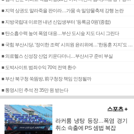
■ 지역 상권도 말라죽을 판이라…가뭄 속 밀양물축제 강행 논란
■ 지방국립대 이르면 내년 신입생부터 ‘등록금 0원’(종합)
■ 탄소흡수력 높여 폭염 대응…부산 도시숲 지도 다시 그린다
■ 국힘 부산시당, ‘정이한 조력’ 시의원 윤리위에…‘한동훈 지지’도 신고접수
■ 의료헬스 신성장 산업 키운다더니…부산서구 준비 부실
■ 도박사이트 범죄수익 70억 전액 환수
■ 부산 북구청 쑥뜸방, 前구청장 책임 인정될까
■ 통영시민 추석 전 35만 원 받는다
스포츠 +
라커룸 냉탕 등장…폭염 경기
취소 속출에 PS 셈법 복잡