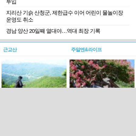
투입
지리산 기슭 산청군, 제한급수 이어 어린이 물놀이장
운영도 취소
경남 양산 20일째 열대야…역대 최장 기록
근교산
주말엔&라이프
근교산&그너머…상주·문경
폭염보다 더 뜨거워라…100
청화산~시루봉
일을 붉게 불태울 ‘선비정신’
피었네