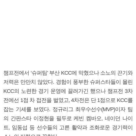
챔프전에서 ‘슈퍼팀’ 부산 KCC에 막혔으나 소노의 끈기와
저력은 만만치 않았다. 경험이 풍부한 슈퍼스타들이 몰린
KCC의 노련한 경기 운영에 끌려가긴 했으나 챔프전 3차
전에선 1점 차 접전을 벌였고, 4차전은 단 1점으로 KCC를
잡는 기세를 보였다. 정규리그 최우수선수(MVP)이자 팀
의 간판스타 이정현을 필두로 케빈 켐바오, 네이던 나이
트, 임동섭 등 선수들의 고른 활약과 조화로운 경기력이