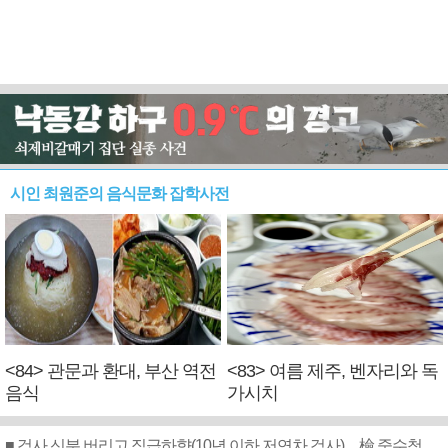
시인 최원준의 음식문화 잡학사전
<84> 관문과 환대, 부산 역전
<83> 여름 제주, 벤자리와 독
음식
가시치
■ 검사 신분 버리고 직급하향(10년 이하 저연차 검사)…檢 중수청행 기피