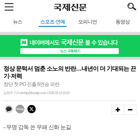
뉴스
스포츠·연예
오피니언
동영상
정상 문턱서 멈춘 소노의 반란…내년이 더 기대되는 끈
기·저력
창단 첫 PO 진출 6연승 파란
김현주 기자 kimhju@kookje.co.kr | 2026.05.14 19:22
- 무명 감독 쓴 무패 신화 눈길