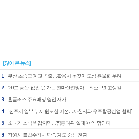
[많이 본 뉴스]
1
부산 초중교 폐교 속출…활용처 못찾아 도심 흉물화 우려
2
‘30분 등산’ 없인 못 가는 천마산전망대…최소 1년 고생길
3
홈플러스 주요매장 영업 재개
4
“진주시 일부 부서 원도심 이전…사천시와 우주항공산업 협력”
5
소나기 소식 반갑지만…찜통더위·열대야 안 꺾인다
6
창원시 불법주정차 단속 계도 중심 전환