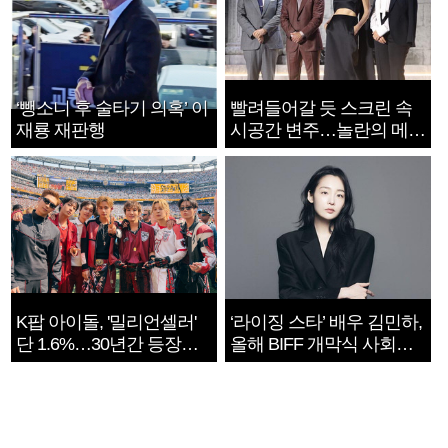
‘뺑소니 후 술타기 의혹’ 이
빨려들어갈 듯 스크린 속
재룡 재판행
시공간 변주…놀란의 메시
지는 ‘전쟁 속죄’
K팝 아이돌, '밀리언셀러'
‘라이징 스타’ 배우 김민하,
단 1.6%…30년간 등장
올해 BIFF 개막식 사회자
1182개팀 전수조사
확정