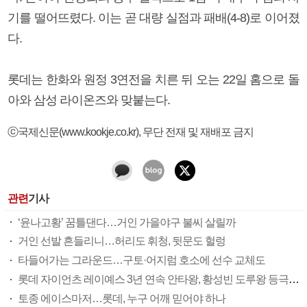
기를 떨어뜨렸다. 이는 곧 대량 실점과 패배(4-8)로 이어졌
다.
롯데는 한화와 원정 3연전을 치른 뒤 오는 22일 홈으로 돌
아와 삼성 라이온즈와 맞붙는다.
ⓒ국제신문(www.kookje.co.kr), 무단 전재 및 재배포 금지
관련
기사
‘윤나고황’ 꿈틀댄다…거인 가을야구 불씨 살릴까
거인 선발 흔들리니…허리도 휘청, 뒷문도 헐렁
타들어가는 그라운드…구토·어지럼 호소에 선수 교체도
롯데 자이언츠 레이예스 3년 연속 안타왕, 황성빈 도루왕 등극할까
토종 에이스마저…롯데, 누구 어깨 믿어야 하나