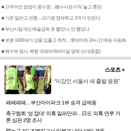
■ 근무여건 깜깜이 중수청…檢수사관 이직 놓고 혼란
■ 기존 일반고 전환…과기원 영재학교 3개 더 만든다
■ 부산시립극단 예술감독 못 뽑았나, 안 뽑았나
■ 로봇 1000대가 상품 입출고 척척…롯데마트 24시간 배송 자동화
■ 해수부 청사, 북항 국제여객터미널 옆에 선다(종합)
스포츠 +
“이강인 서울서 새 출발 응원”
패패패패…부산아이파크 1부 승격 급제동
축구협회 ‘성 접대’ 의혹 일파만파…日도 의혹 연루 거
론 심판 2명 조사