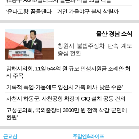
韓농구 AG 조별리그서 일본과 내달 13일 격돌
‘윤나고황’ 꿈틀댄다…거인 가을야구 불씨 살릴까
울산·경남 소식
창원시 불법주정차 단속 계도
중심 전환
김해시의회, 11일 544억 원 규모 민생지원금 조례안 처
리 주목
기록적 폭염·가뭄에도 양산시 가축 폐사 ‘낮은 수준’
사천시 하동군, 사천공항 확장과 CIQ 설치 공동 건의
고성군의회, 국외출장비 3800만 원 전액 삭감 '군민에
환원'
근교산
주말엔&라이프