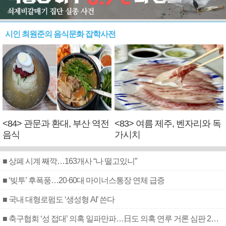
시인 최원준의 음식문화 잡학사전
<84> 관문과 환대, 부산 역전
<83> 여름 제주, 벤자리와 독
음식
가시치
■ 상폐 시계 째깍…163개사 “나 떨고있니”
■ ‘빚투’ 후폭풍…20·60대 마이너스통장 연체 급증
■ 국내 대형로펌도 ‘생성형 AI’ 쓴다
■ 축구협회 ‘성 접대’ 의혹 일파만파…日도 의혹 연루 거론 심판 2명 조사