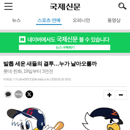
뉴스
스포츠·연예
오피니언
동영상
발톱 세운 새들의 결투…누가 날아오를까
롯데·한화, 19일부터 3연전
박혜원 기자 phw000713@kookje.co.kr | 2026.05.18 19:01