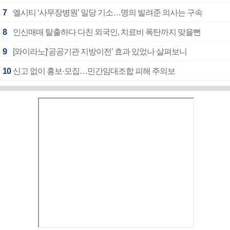
7
엘시티 ‘사무장병원’ 일당 기소…명의 빌려준 의사는 구속
8
인신매매 탈출하다 다친 외국인, 치료비 폭탄까지 맞을뻔
9
[와이라노]‘공공기관 지방이전’ 효과 있었나 살펴보니
10
신고 없이 홍보·모집…민간임대조합 피해 주의보