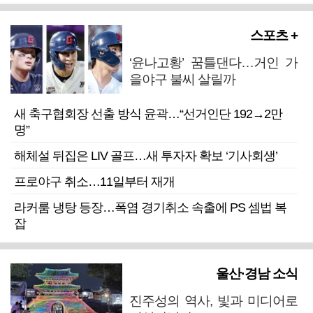
스포츠 +
‘윤나고황’ 꿈틀댄다…거인 가
을야구 불씨 살릴까
새 축구협회장 선출 방식 윤곽…“선거인단 192→2만
명”
해체설 뒤집은 LIV 골프…새 투자자 확보 ‘기사회생’
프로야구 취소…11일부터 재개
라커룸 냉탕 등장…폭염 경기취소 속출에 PS 셈법 복
잡
울산·경남 소식
진주성의 역사, 빛과 미디어로