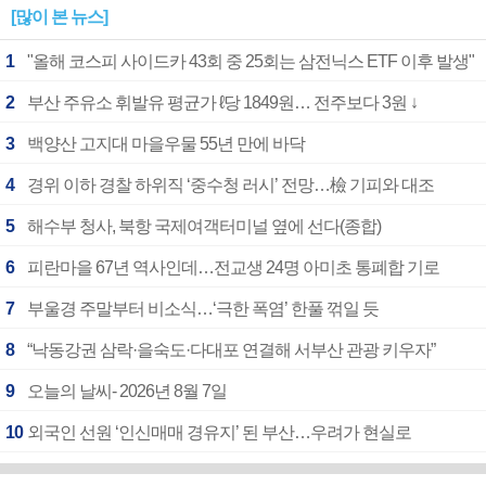
[많이 본 뉴스]
1
"올해 코스피 사이드카 43회 중 25회는 삼전닉스 ETF 이후 발생"
2
부산 주유소 휘발유 평균가 ℓ당 1849원… 전주보다 3원 ↓
3
백양산 고지대 마을우물 55년 만에 바닥
4
경위 이하 경찰 하위직 ‘중수청 러시’ 전망…檢 기피와 대조
5
해수부 청사, 북항 국제여객터미널 옆에 선다(종합)
6
피란마을 67년 역사인데…전교생 24명 아미초 통폐합 기로
7
부울경 주말부터 비소식…‘극한 폭염’ 한풀 꺾일 듯
8
“낙동강권 삼락·을숙도·다대포 연결해 서부산 관광 키우자”
9
오늘의 날씨- 2026년 8월 7일
10
외국인 선원 ‘인신매매 경유지’ 된 부산…우려가 현실로