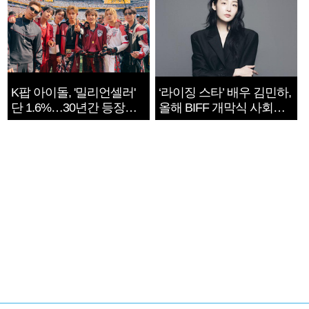
K팝 아이돌, '밀리언셀러'
‘라이징 스타’ 배우 김민하,
단 1.6%…30년간 등장
올해 BIFF 개막식 사회자
1182개팀 전수조사
확정