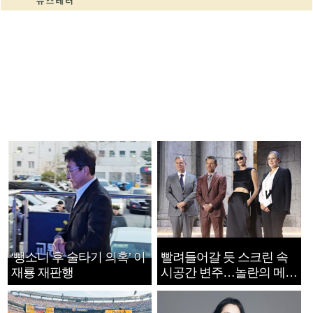
‘뺑소니 후 술타기 의혹’ 이
빨려들어갈 듯 스크린 속
재룡 재판행
시공간 변주…놀란의 메시
지는 ‘전쟁 속죄’