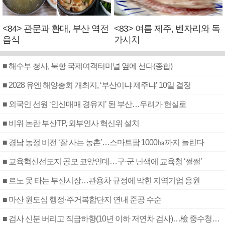
<84> 관문과 환대, 부산 역전
<83> 여름 제주, 벤자리와 독
음식
가시치
■ 해수부 청사, 북항 국제여객터미널 옆에 선다(종합)
■ 2028 유엔 해양총회 개최지, ‘부산이냐 제주냐’ 10일 결정
■ 외국인 선원 ‘인신매매 경유지’ 된 부산…우려가 현실로
■ 비위 논란 부산TP, 외부인사 혁신위 설치
■ 경남 농정 비전 ‘잘 사는 농촌’…스마트팜 1000㏊까지 늘린다
■ 교육혁신선도지 공모 코앞인데…구·군 난색에 교육청 ‘쩔쩔’
■ 르노 못 타는 부산시장…관용차 규정에 막힌 지역기업 응원
■ 마산 원도심 행정·주거복합단지 연내 준공 수순
■ 검사 신분 버리고 직급하향(10년 이하 저연차 검사)…檢 중수청행 기피