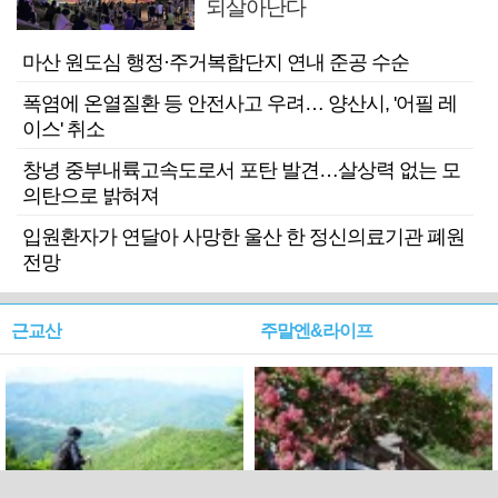
되살아난다
마산 원도심 행정·주거복합단지 연내 준공 수순
폭염에 온열질환 등 안전사고 우려… 양산시, '어필 레
이스' 취소
창녕 중부내륙고속도로서 포탄 발견…살상력 없는 모
의탄으로 밝혀져
입원환자가 연달아 사망한 울산 한 정신의료기관 폐원
전망
근교산
주말엔&라이프