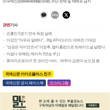
ⓒ국제신문(www.kookje.co.kr), 무단 전재 및 재배포 금지
관련
기사
손흥민 5경기 연속 득점 실패
이강인 “아우파 알레티”…9일 AT마드리드 데뷔전 기대감
“성공은 자이언츠서” 이정후, 멀티홈런으로 트레이드설 날렸다
아쉽다 유해란, 메이저 3연승 무산
美여자프로야구 첫 코리안 더비…박주아·김현아 눈도장 쾅
국제신문 카카오플러스 친구
국제신문 공식 페이스북
인스타그램