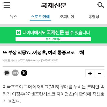
뉴스
스포츠·연예
오피니언
동영상
또 부상 악몽?…이정후, 허리 통증으로 교체
박혜원 기자 phw000713@kookje.co.kr | 2026.05.19 19:21
미국프로야구 메이저리그(MLB) 무대를 누비는 코리안 빅
리거 이정후(27·샌프란시스코 자이언츠)의 활약에 적신호
가 켜졌다.