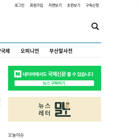
2
로그인
회원가입
지면보기
초판보기
구독신청
V국제
오피니언
부산말사전
오늘
이슈