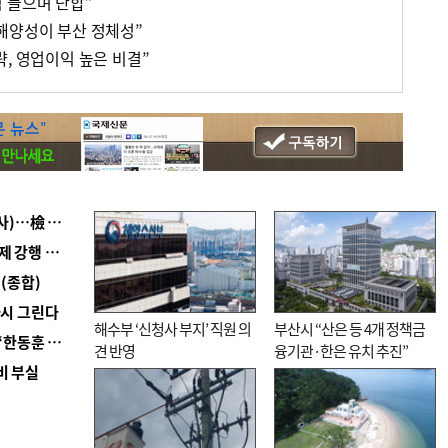
 들으며 단합”
해양성이 부산 정체성”
, 영업이익 높은 비결”
■ 검사 신분 버리고 직급하향(10년 이하 저연차 검사)…檢 중수청행 기피
■ 지역 상권도 말라죽을 판이라…가뭄 속 밀양물축제 강행 논란
(종합)
다시 그린다
해수부 ‘신청사 부지’ 직원 의
부산시 “산은 등 4개 정책금
■ 국힘 부산시당, ‘정이한 조력’ 시의원 윤리위에…‘한동훈 지지’도 신고접수
견 반영
융기관·한은 유치 추진”
비 부실