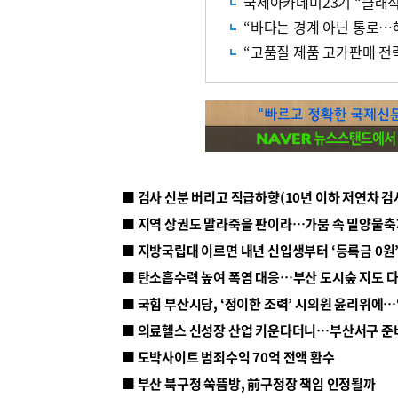
국제아카데미23기 “클래식
“바다는 경계 아닌 통로…
“고품질 제품 고가판매 전략
■ 지방국립대 이르면 내년 신입생부터 ‘등록금 0원’
■ 탄소흡수력 높여 폭염 대응…부산 도시숲 지도 
■ 의료헬스 신성장 산업 키운다더니…부산서구 준
■ 도박사이트 범죄수익 70억 전액 환수
■ 부산 북구청 쑥뜸방, 前구청장 책임 인정될까