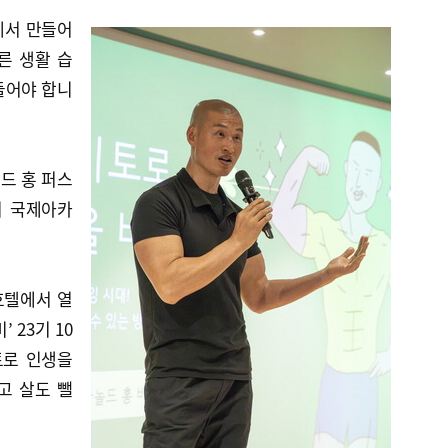
에서 만들어
른 생활 습
들어야 합니
놀드 홍 퍼스
이 국제아카
호텔에서 열
 23기 10
토로 인생을
고 살도 뺄