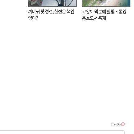
까마귀 탓 정전, 한전은 책임
고양이 덕분에 힐링…통영
없다?
용호도서 축제