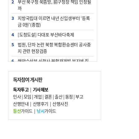
2
부산 북구청 쑥뜸방, 前구청장 책임 인정될
까
3
지방국립대 이르면 내년 신입생부터 ‘등록
금 0원’(종합)
4
[도청도설] 다대포 부산바다축제
5
법원, 단차 논란 북항 복합환승센터 공사중
지 관련 현장검증
6
해양수산부 신청사 북항재개발 부지에 짓
는다
7
지역 상권도 말라죽을 판이라…가뭄 속 밀
독자참여 게시판
양물축제 강행 논란
독자투고
|
기사제보
8
통영시민 추석 전 35만 원 받는다
인사
|
모임
|
개업
|
결혼
|
출산
|
동정
|
부고
9
산행안내
부산 철강공장 50대 노동자 추락사
|
산행후기
|
산행사진
등산
가이드
|
낚시
가이드
10
국힘 부산시당, ‘정이한 조력’ 시의원 윤리
위에…‘한동훈 지지’도 신고접수