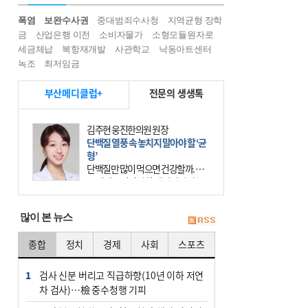
폭염
보완수사권
중대범죄수사청
지역균형 장학
금
산업은행 이전
소비자물가
소형모듈원자로
세금체납
북항재개발
사관학교
낙동아트센터
녹조
최저임금
부산메디클럽+
전문의 생생톡
김주현 웅진한의원 원장
단백질 열풍 속 놓치지 말아야 할 ‘균
형’
단백질만 많이 먹으면 건강할까. 요
즘 건강을 이야기할 때 빠지지 않는
키워드가 단백질이다. 헬스장을 다니
는 젊은 층부터 기초체력을 챙기려는
많이 본 뉴스
중·장년층까지 모두 “
종합
정치
경제
사회
스포츠
1
검사 신분 버리고 직급하향(10년 이하 저연
차 검사)…檢 중수청행 기피