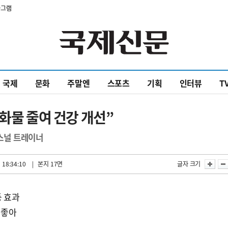
타그램
국제
문화
주말엔
스포츠
기획
인터뷰
T
화물 줄여 건강 개선”
퍼스널 트레이너
 18:34:10
| 본지 17면
글자 크기
등 효과
 좋아