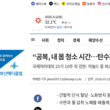
페이스북
엑스
카카오채널
유튜브
인스
사회
정치
경제
해양수산
“공복, 내 몸 청소 시간…탄수
국제아카데미 23기 10주 차 강연- 아놀드 홍 
박혜원 기자
phw000713@kookje.co.kr
| 입력 : 2026-05-21
- 간헐적 단식 혈당·노화방지 
- 수면과 물 섭취 노폐물 배출에