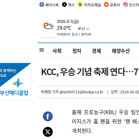
페이스북
엑스
카카오채널
유튜브
인스
사회
정치
경제
해양수산
KCC, 우승 기념 축제 연다…7
박혜원 기자
phw000713@kookje.co.kr
| 입력 : 2026-06-02
올해 프로농구(KBL) 우승 팀인
이지스가 홈 팬을 위한 ‘팬 페
개최한다.