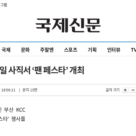
타그램
국제
문화
주말엔
스포츠
기획
인터뷰
T
일 사직서 ‘팬 페스타’ 개최
 18:56:11
| 본지 15면
글자 크기
 부산 KCC
스타’ 행사를