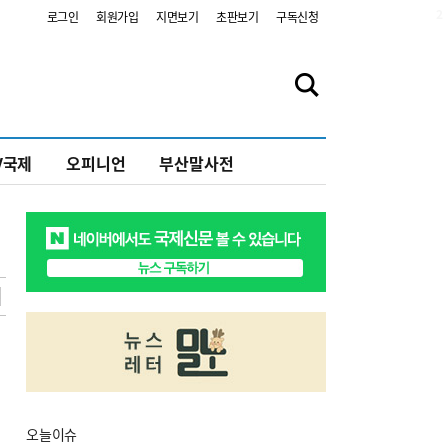
2
로그인
회원가입
지면보기
초판보기
구독신청
V국제
오피니언
부산말사전
오늘
이슈