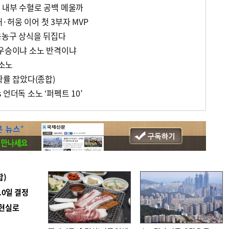
, 내부 수혈로 공백 메울까
·허웅 이어 첫 3부자 MVP
 봄농구 상식을 뒤집다
 우승이냐 소노 반격이냐
 소노
확률 잡았다(종합)
vs 언더독 소노 ‘퍼펙트 10’
합)
10일 결정
 현실로