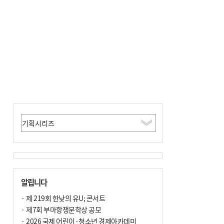
알립니다
· 제 219회 한낮의 유U; 콘서트
· 제7회 부마항쟁문학상 공모
· 2026 국제 어린이·청소년 경제아카데미