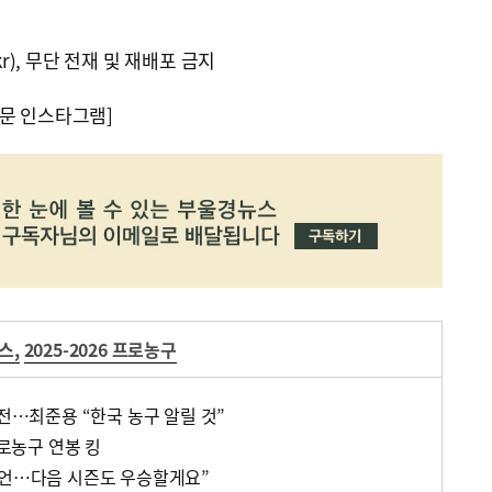
kr), 무단 전재 및 재배포 금지
문 인스타그램]
지스
,
2025-2026 프로농구
도전…최준용 “한국 농구 알릴 것”
프로농구 연봉 킹
피언…다음 시즌도 우승할게요”