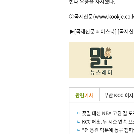
번째 우승을 차지했다.
ⓒ국제신문(www.kookje.co.
▶
[국제신문 페이스북]
[국제신
관련
기사
부산 KCC 이
꽃길 대신 NBA 고된 길 
KCC 허훈, 두 시즌 연속 
“팬 응원 덕분에 농구 챔