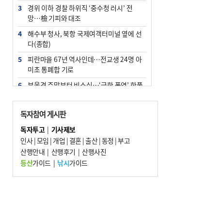
3
경위 이하 경찰 하위직 ‘중수청 러시’ 전
망…檢 기피와 대조
4
해수부 청사, 북항 국제여객터미널 옆에 선
다(종합)
5
피란마을 67년 역사인데…전교생 24명 아
미초 통폐합 기로
6
부울경 주말부터 비소식…‘극한 폭염’ 한풀
꺾일 듯
7
“낙동강권 삼락·을숙도·다대포 연결해 서
독자참여 게시판
부산 관광 키우자”
독자투고
|
기사제보
8
오늘의 날씨- 2026년 8월 7일
인사
|
모임
|
개업
|
결혼
|
출산
|
동정
|
부고
9
산행안내
외국인 선원 ‘인신매매 경유지’ 된 부산…
|
산행후기
|
산행사진
우려가 현실로
등산
가이드
|
낚시
가이드
10
[사설] 해수부 신청사 북항으로 확정, 해양
수도 도약의 전환점