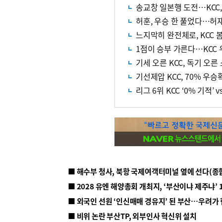
송교창 일본행 도전…KCC
허훈, 우승 한 풀었다…허재
느지막히 완전체로, KCC
1점이 승부 가른다…KCC
기세 오른 KCC, 독기 오른
기선제압 KCC, 70% 우승
리그 6위 KCC ‘0% 기적’ 
■ 해수부 청사, 북항 국제여객터미널 옆에 선다(종
■ 2028 유엔 해양총회 개최지, ‘부산이냐 제주냐’ 
■ 외국인 선원 ‘인신매매 경유지’ 된 부산…우려가
■ 비위 논란 부산TP, 외부인사 혁신위 설치