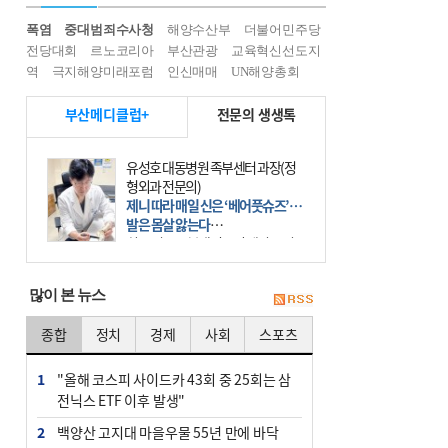
폭염
중대범죄수사청
해양수산부
더불어민주당
전당대회
르노코리아
부산관광
교육혁신선도지
역
극지해양미래포럼
인신매매
UN해양총회
부산메디클럽+
전문의 생생톡
장민희김용기내과의원과장
하루 500㎉ 줄이면 한주 0.5㎏ 감
량…비만치료는 장기전
비만은 이제 더는 체중이나 체형의 문
제가 아니다. 하나의 질병으로 인지
하고 치료와 관리를 해야 한다. 세계
보건기구(WHO)는 이미 1994년 비만
많이 본 뉴스
을 인류의 중요한
종합
정치
경제
사회
스포츠
1
"올해 코스피 사이드카 43회 중 25회는 삼
전닉스 ETF 이후 발생"
2
백양산 고지대 마을우물 55년 만에 바닥