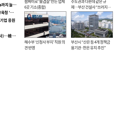
짬짜미로 ‘金겹살’ 만든 업체
수도권과 다른데 같은 규
■ 경남 농정 비전 ‘잘 사는 농촌’…스마트팜 1000㏊까지 늘린다
6곳 기소(종합)
제…부산 건설사 “쓰러지기
■ 교육혁신선도지 공모 코앞인데…구·군 난색에 교육청 ‘쩔쩔’
직전”
역기업 응원
■ 검사 신분 버리고 직급하향(10년 이하 저연차 검사)…檢 중수청행 기피
해수부 ‘신청사 부지’ 직원 의
부산시 “산은 등 4개 정책금
견 반영
융기관·한은 유치 추진”