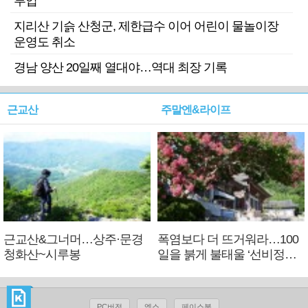
투입
지리산 기슭 산청군, 제한급수 이어 어린이 물놀이장
운영도 취소
경남 양산 20일째 열대야…역대 최장 기록
근교산
주말엔&라이프
근교산&그너머…상주·문경
폭염보다 더 뜨거워라…100
청화산~시루봉
일을 붉게 불태울 ‘선비정신’
피었네
PC버전
엑스
페이스북