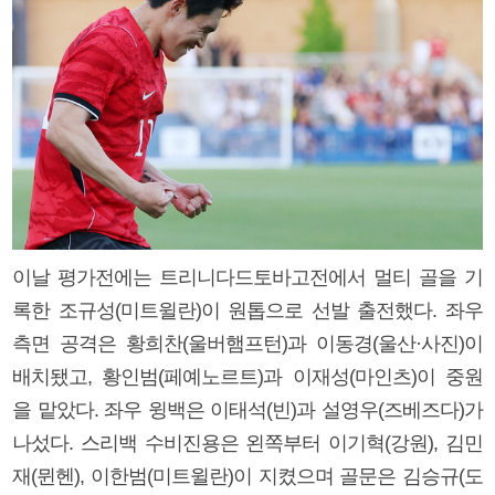
이날 평가전에는 트리니다드토바고전에서 멀티 골을 기
록한 조규성(미트윌란)이 원톱으로 선발 출전했다. 좌우
측면 공격은 황희찬(울버햄프턴)과 이동경(울산·사진)이
배치됐고, 황인범(페예노르트)과 이재성(마인츠)이 중원
을 맡았다. 좌우 윙백은 이태석(빈)과 설영우(즈베즈다)가
나섰다. 스리백 수비진용은 왼쪽부터 이기혁(강원), 김민
재(뮌헨), 이한범(미트윌란)이 지켰으며 골문은 김승규(도