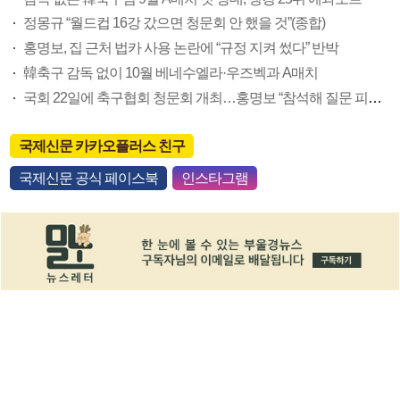
정몽규 “월드컵 16강 갔으면 청문회 안 했을 것”(종합)
홍명보, 집 근처 법카 사용 논란에 “규정 지켜 썼다” 반박
韓축구 감독 없이 10월 베네수엘라·우즈벡과 A매치
국회 22일에 축구협회 청문회 개최…홍명보 “참석해 질문 피하지 않겠다”(종합)
국제신문 카카오플러스 친구
국제신문 공식 페이스북
인스타그램