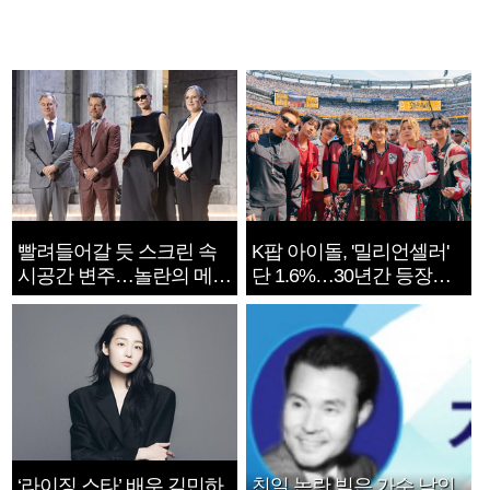
빨려들어갈 듯 스크린 속
K팝 아이돌, '밀리언셀러'
시공간 변주…놀란의 메시
단 1.6%…30년간 등장
지는 ‘전쟁 속죄’
1182개팀 전수조사
‘라이징 스타’ 배우 김민하,
친일 논란 빚은 가수 남인