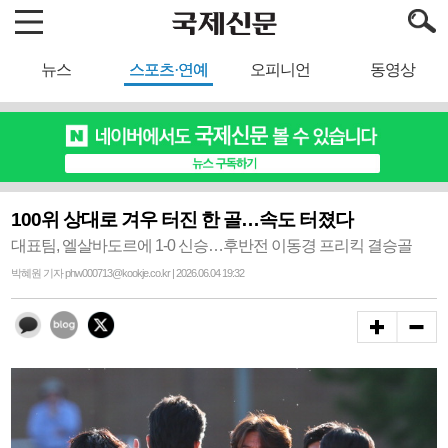
뉴스
스포츠·연예
오피니언
동영상
100위 상대로 겨우 터진 한 골…속도 터졌다
대표팀, 엘살바도르에 1-0 신승…후반전 이동경 프리킥 결승골
박혜원 기자 phw000713@kookje.co.kr | 2026.06.04 19:32