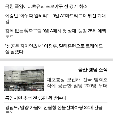
극한 폭염에…초유의 프로야구 전 경기 취소
이강인 “아우파 알레티”…9일 AT마드리드 데뷔전 기대
감
감독 없는 韓축구팀 9월 A매치 첫 상대, 랭킹 25위 에콰
도르
“성공은 자이언츠서” 이정후, 멀티홈런으로 트레이드
설 날렸다
울산·경남 소식
대포통장 모집해 전국 범죄조
직에 공급한 일당 200명 무더
기 검거
통영시민 추석 전 35만 원 받는다
경남도, 밀양 가뭄에 산림청 산불진화차량 22대 긴급