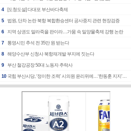
4
[도청도설] 다대포 부산바다축제
5
법원, 단차 논란 북항 복합환승센터 공사중지 관련 현장검증
6
지역 상권도 말라죽을 판이라…가뭄 속 밀양물축제 강행 논란
7
통영시민 추석 전 35만 원 받는다
8
해양수산부 신청사 북항재개발 부지에 짓는다
9
부산 철강공장 50대 노동자 추락사
10
국힘 부산시당, ‘정이한 조력’ 시의원 윤리위에…‘한동훈 지지’도 신고접수