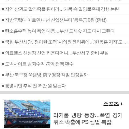
■ 지역 상권도 말라죽을 판이라…가뭄 속 밀양물축제 강행 논란
■ 지방국립대 이르면 내년 신입생부터 ‘등록금 0원’(종합)
■ 탄소흡수력 높여 폭염 대응…부산 도시숲 지도 다시 그린다
■ 국힘 부산시당, ‘정이한 조력’ 시의원 윤리위에…‘한동훈 지지’도 신고접수
■ 의료헬스 신성장 산업 키운다더니…부산서구 준비 부실
■ 도박사이트 범죄수익 70억 전액 환수
■ 부산 북구청 쑥뜸방, 前구청장 책임 인정될까
■ 통영시민 추석 전 35만 원 받는다
스포츠 +
라커룸 냉탕 등장…폭염 경기
취소 속출에 PS 셈법 복잡