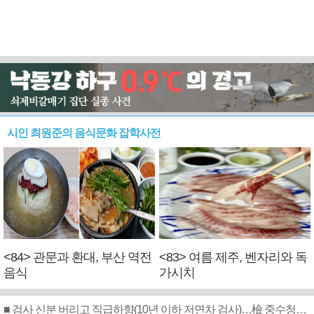
시인 최원준의 음식문화 잡학사전
<84> 관문과 환대, 부산 역전
<83> 여름 제주, 벤자리와 독
음식
가시치
■ 검사 신분 버리고 직급하향(10년 이하 저연차 검사)…檢 중수청행 기피