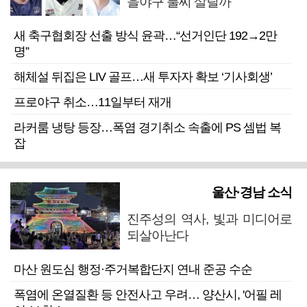
을야구 불씨 살릴까
새 축구협회장 선출 방식 윤곽…“선거인단 192→2만
명”
해체설 뒤집은 LIV 골프…새 투자자 확보 ‘기사회생’
프로야구 취소…11일부터 재개
라커룸 냉탕 등장…폭염 경기취소 속출에 PS 셈법 복
잡
울산·경남 소식
진주성의 역사, 빛과 미디어로
되살아난다
마산 원도심 행정·주거복합단지 연내 준공 수순
폭염에 온열질환 등 안전사고 우려… 양산시, '어필 레