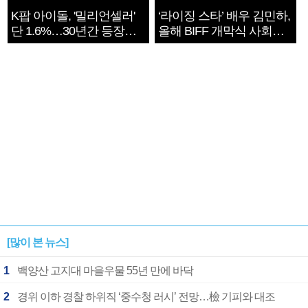
K팝 아이돌, '밀리언셀러'
‘라이징 스타’ 배우 김민하,
단 1.6%…30년간 등장
올해 BIFF 개막식 사회자
1182개팀 전수조사
확정
[많이 본 뉴스]
1
백양산 고지대 마을우물 55년 만에 바닥
2
경위 이하 경찰 하위직 ‘중수청 러시’ 전망…檢 기피와 대조