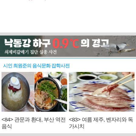
시인 최원준의 음식문화 잡학사전
<84> 관문과 환대, 부산 역전
<83> 여름 제주, 벤자리와 독
음식
가시치