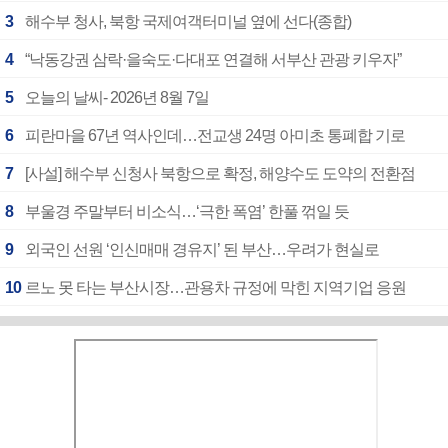
3
해수부 청사, 북항 국제여객터미널 옆에 선다(종합)
4
“낙동강권 삼락·을숙도·다대포 연결해 서부산 관광 키우자”
5
오늘의 날씨- 2026년 8월 7일
6
피란마을 67년 역사인데…전교생 24명 아미초 통폐합 기로
7
[사설] 해수부 신청사 북항으로 확정, 해양수도 도약의 전환점
8
부울경 주말부터 비소식…‘극한 폭염’ 한풀 꺾일 듯
9
외국인 선원 ‘인신매매 경유지’ 된 부산…우려가 현실로
10
르노 못 타는 부산시장…관용차 규정에 막힌 지역기업 응원