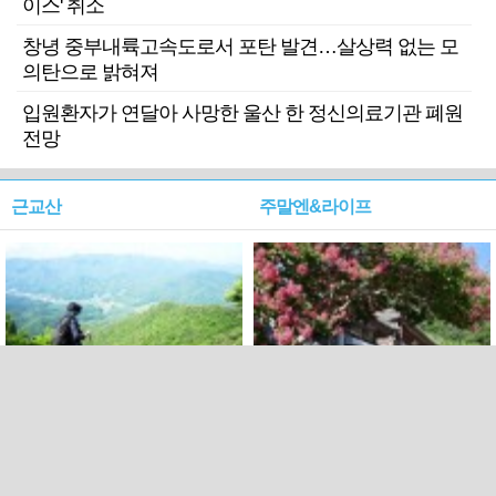
이스' 취소
창녕 중부내륙고속도로서 포탄 발견…살상력 없는 모
의탄으로 밝혀져
입원환자가 연달아 사망한 울산 한 정신의료기관 폐원
전망
근교산
주말엔&라이프
근교산&그너머…상주·문경
폭염보다 더 뜨거워라…100
청화산~시루봉
일을 붉게 불태울 ‘선비정신’
피었네