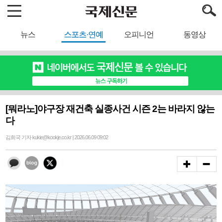
뉴스
스포츠·연예
오피니언
동영상
[뭐라노]야구장 재건축 실종사건 시즌 2는 바라지 않는
다
김희국 기자 kukie@kookje.co.kr | 2026.06.09 09:02