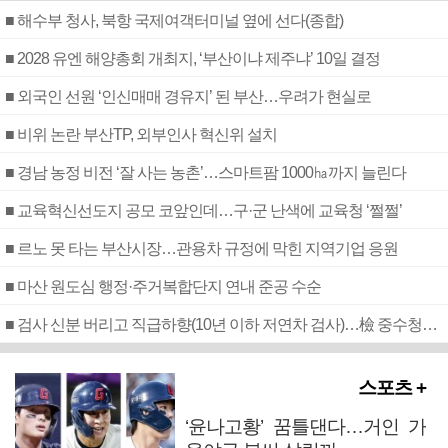
■ 해수부 청사, 북항 국제여객터미널 옆에 선다(종합)
■ 2028 유엔 해양총회 개최지, ‘부산이냐 제주냐’ 10일 결정
■ 외국인 선원 ‘인신매매 경유지’ 된 부산…우려가 현실로
■ 비위 논란 부산TP, 외부인사 혁신위 설치
■ 경남 농정 비전 ‘잘 사는 농촌’…스마트팜 1000㏊까지 늘린다
■ 교육혁신선도지 공모 코앞인데…구·군 난색에 교육청 ‘쩔쩔’
■ 르노 못 타는 부산시장…관용차 규정에 막힌 지역기업 응원
■ 마산 원도심 행정·주거복합단지 연내 준공 수순
■ 검사 신분 버리고 직급하향(10년 이하 저연차 검사)…檢 중수청행 기피
스포츠 +
‘윤나고황’ 꿈틀댄다…거인 가