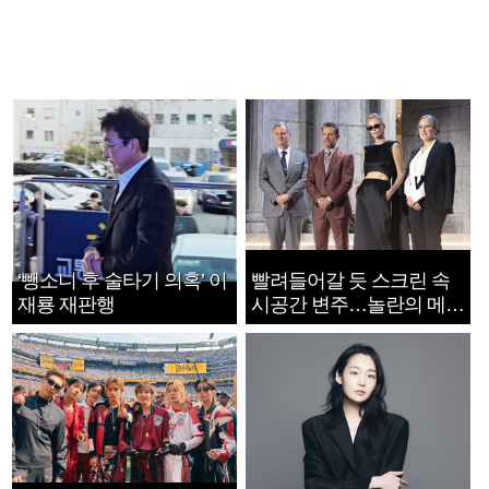
‘뺑소니 후 술타기 의혹’ 이
빨려들어갈 듯 스크린 속
재룡 재판행
시공간 변주…놀란의 메시
지는 ‘전쟁 속죄’